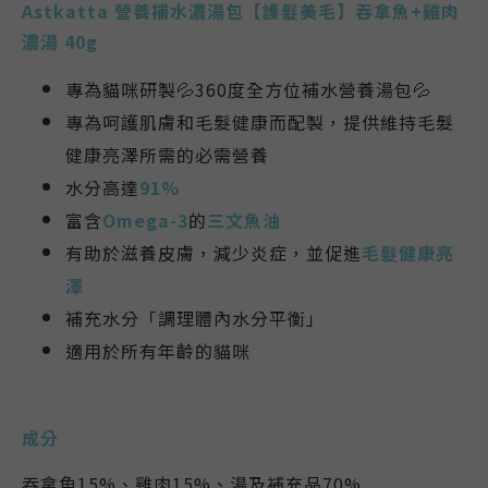
Astkatta 營養補水濃湯包【護髮美毛】吞拿魚+
雞肉
濃湯 40g
專為貓咪研製💦360度全方位補水營養湯包💦
專為呵護肌膚和毛髮健康而配製，提供維持毛髮
健康亮澤所需的必需營養
水分高達
91%
富含
Omega-3
的
三文魚油
有助於滋養皮膚，減少炎症，並促進
毛髮健康亮
澤
補充水分
「調理體內水分平衡」
適用於所有年齡的貓咪
成分
吞拿魚15%
、
雞肉15%、湯及補充品70%