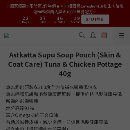
4
4
2
9
5
8
3
✨獨家優惠✨限時第𝟐件半價🔥🇳🇿紐西蘭𝐋𝐨𝐯𝐞𝐚𝐛𝐨𝐰𝐥凍乾生肉貓糧
8
8
6
9
7
0
2
4
4
2
9
5
8
3
4
0
3
6
👑店長生日限量喵喵劵🎂買滿$𝟑𝟔𝟖即減$𝟐𝟖🥳結帳時輸入優惠碼
3
3
1
8
4
7
2
😻𝟗𝟎%鮮肉內臟🌟𝟏𝟎𝟎%無骨配方✅
7
7
5
8
6
1
3
3
1
8
4
7
2
【𝐇𝐀𝐏𝐏𝐘𝐁𝐈𝐑𝐓𝐇𝐃𝐀𝐘】即可！部分產品不適用
3
2
5
2
2
:
0
7
:
3
6
:
1
9
6
6
4
7
5
𝟖月𝟑𝟏截止
0
2
2
:
0
7
:
3
6
:
1
9
Days
Hours
2
Minutes
1
Seconds
4
限量20個
1
1
6
2
5
0
8
5
5
3
6
9
4
Days
Hours
Minutes
Seconds
1
1
6
2
5
0
8
1
0
3
0
0
5
1
4
7
4
4
2
9
5
8
3
👑店長生日限量喵喵劵🎂買滿$𝟑𝟔𝟖即減$𝟐𝟖🥳結帳時輸入優惠碼
0
0
5
1
4
7
0
2
4
0
3
6
3
3
1
8
4
7
2
【𝐇𝐀𝐏𝐏𝐘𝐁𝐈𝐑𝐓𝐇𝐃𝐀𝐘】即可！部分產品不適用
4
0
3
6
1
3
2
5
2
2
:
0
7
:
3
6
:
1
9
限量20個
3
2
5
0
Days
Hours
2
Minutes
1
Seconds
4
1
1
6
2
5
0
8
2
1
4
1
0
3
0
0
5
1
4
7
Astkatta Supu Soup Pouch (Skin &
1
0
3
0
2
4
0
3
6
Coat Care) Tuna & Chicken Pottage
0
2
1
3
2
5
1
0
40g
2
1
4
0
1
0
3
0
2
專為貓咪研製💦360度全方位補水營養湯包💦
1
專為呵護肌膚和毛髮健康而配製，提供維持毛髮健康亮澤
0
所需的必需營養
水分高達91%
富含Omega-3的三文魚油
有助於滋養皮膚，減少炎症，並促進毛髮健康亮澤
補充水分「調理體內水分平衡」