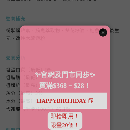
營養補充
粉狀纖維素、鮪魚萃取物、葵花籽油、鮭魚油、後生
元、改性木薯澱粉
營養分析
粗蛋白質（最低）9%
粗脂肪（最低）0.1%
粗纖維（最高）1%
灰分（最高）3%
水分（最高）91%
代謝能（千卡/100克）42.1%
到期日