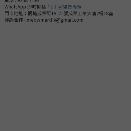
WhatsApp 即時對話
：
bit.ly/貓奴專線
門市地址：
觀塘成業街19-21號成業工業大廈2樓18室
經銷合作 : meowmarthk@gmail.com