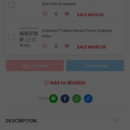
(For Pets & Human)
SALE HK$9.00
Greenies™ Feline Dental Treats (Salmon)
4.6oz
SALE HK$85.00
ADD TO CART
BUY NOW
Add to Wishlist
Share
DESCRIPTION