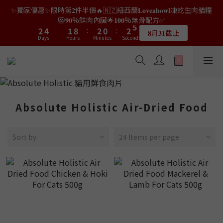
9
8
9
7
9
2
0
2
6
0
0
2
4
4
6
6
3
3
4
4
2
2
4
4
6
6
✨獨家優惠✨限時第𝟐件半價🔥🇳🇿紐西蘭𝐋𝐨𝐯𝐞𝐚𝐛𝐨𝐰𝐥凍乾生肉貓糧
👑店長生日限量喵喵劵🎂買滿$𝟑𝟔𝟖即減$𝟐𝟖🥳結帳時輸入優惠碼
8
7
8
6
8
1
1
5
1
3
3
5
5
2
2
9
9
3
3
1
1
3
3
5
5
【𝐇𝐀𝐏𝐏𝐘𝐁𝐈𝐑𝐓𝐇𝐃𝐀𝐘】即可！部分產品不適用
😻𝟗𝟎%鮮肉內臟🌟𝟏𝟎𝟎%無骨配方✅
7
9
6
7
5
7
9
0
0
4
0
2
2
4
4
:
:
1
1
8
8
:
:
2
2
0
0
:
:
2
2
4
4
6
8
5
6
4
6
8
𝟖月𝟑𝟏截止
限量20個
Days
Days
Hours
Hours
3
Minutes
Minutes
Seconds
Seconds
1
1
3
3
0
0
7
7
1
1
1
1
3
3
5
7
4
5
3
5
7
2
0
0
2
2
6
6
0
0
0
0
2
2
4
6
3
4
2
4
6
👑店長生日限量喵喵劵🎂買滿$𝟑𝟔𝟖即減$𝟐𝟖🥳結帳時輸入優惠碼
1
1
1
5
5
1
1
3
5
2
9
3
1
3
5
【𝐇𝐀𝐏𝐏𝐘𝐁𝐈𝐑𝐓𝐇𝐃𝐀𝐘】即可！部分產品不適用
0
0
0
4
4
0
0
2
4
:
1
8
:
2
0
:
2
4
限量20個
Days
Hours
3
3
Minutes
Seconds
1
3
0
7
1
1
3
2
2
0
2
6
0
0
2
Absolute Holistic Air-Dried Food
1
1
1
5
1
0
0
0
4
0
3
Sort by
24 Items per page
2
1
0