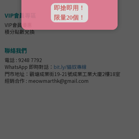
VIP會員專區
VIP會員優惠
積分點數兌換
聯絡我們
電話 : 9248 7792
WhatsApp 即時對話
：
bit.ly/貓奴專線
門市地址：
觀塘成業街19-21號成業工業大廈2樓18室
經銷合作 : meowmarthk@gmail.com