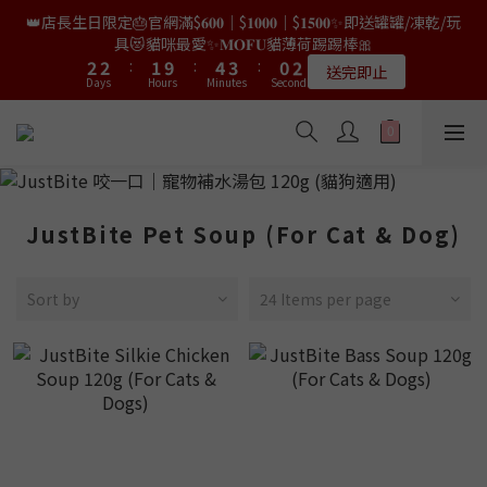
9
9
8
7
9
0
0
7
2
1
0
4
4
4
4
3
3
6
6
5
5
2
2
4
4
👑店長生日限定🎂官網滿$𝟔𝟎𝟎｜$𝟏𝟎𝟎𝟎｜$𝟏𝟓𝟎𝟎✨即送罐罐/凍乾/玩
👑店長生日限量喵喵劵🎂買滿$𝟑𝟔𝟖即減$𝟐𝟖🥳結帳時輸入優惠碼
8
8
7
9
6
8
6
1
0
3
3
3
3
2
2
5
5
4
4
1
1
3
3
【𝐇𝐀𝐏𝐏𝐘𝐁𝐈𝐑𝐓𝐇𝐃𝐀𝐘】即可！部分產品不適用
具😻貓咪最愛✨𝐌𝐎𝐅𝐔貓薄荷踢踢棒🎀
7
7
6
9
8
5
7
9
5
0
2
2
2
2
:
:
1
1
9
9
:
:
4
4
3
3
:
:
0
0
2
2
6
6
5
8
7
4
6
限量20個
送完即止
9
8
Days
Days
Hours
Hours
4
Minutes
Minutes
Seconds
Seconds
1
1
1
1
0
0
8
8
3
3
2
2
1
1
5
5
4
7
6
3
5
9
9
8
7
9
3
0
0
0
0
7
7
2
2
1
1
0
0
4
4
3
6
5
2
4
✨獨家優惠✨限時第𝟐件半價🔥🇳🇿紐西蘭𝐋𝐨𝐯𝐞𝐚𝐛𝐨𝐰𝐥凍乾生肉貓糧
8
8
7
9
6
8
2
6
6
1
1
0
0
3
3
2
5
4
1
3
😻𝟗𝟎%鮮肉內臟🌟𝟏𝟎𝟎%無骨配方✅
7
7
6
9
8
5
7
1
5
5
0
0
2
2
:
1
9
:
4
3
:
0
2
6
6
5
8
7
4
6
𝟖月𝟑𝟏截止
0
Days
Hours
4
4
Minutes
Seconds
1
1
0
8
3
2
1
5
5
4
7
6
3
5
3
3
0
0
7
2
1
0
4
4
3
6
5
2
4
👑店長生日限量喵喵劵🎂買滿$𝟑𝟔𝟖即減$𝟐𝟖🥳結帳時輸入優惠碼
JustBite Pet Soup (For Cat & Dog)
2
2
6
1
0
3
3
2
5
4
1
3
【𝐇𝐀𝐏𝐏𝐘𝐁𝐈𝐑𝐓𝐇𝐃𝐀𝐘】即可！部分產品不適用
1
1
5
0
2
2
:
1
9
:
4
3
:
0
2
限量20個
0
0
Days
Hours
4
Minutes
Seconds
1
1
0
8
3
2
1
Sort by
24 Items per page
3
0
0
7
2
1
0
2
6
1
0
1
5
0
0
4
3
2
1
0