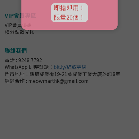
VIP會員專區
VIP會員優惠
積分點數兌換
聯絡我們
電話 : 9248 7792
WhatsApp 即時對話
：
bit.ly/貓奴專線
門市地址：
觀塘成業街19-21號成業工業大廈2樓18室
經銷合作 : meowmarthk@gmail.com