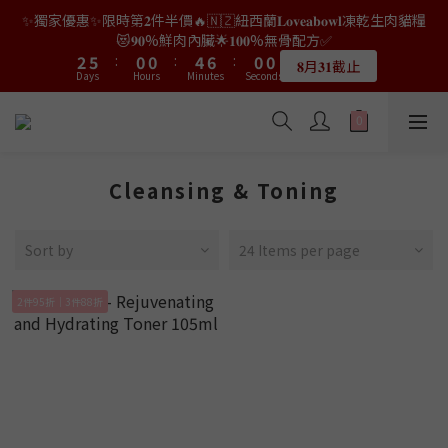
9
7
7
7
7
0
4
0
3
2
8
8
4
4
7
7
2
2
2
2
6
6
2
2
2
2
✨獨家優惠✨限時第𝟐件半價🔥🇳🇿紐西蘭𝐋𝐨𝐯𝐞𝐚𝐛𝐨𝐰𝐥凍乾生肉貓糧
👑店長生日限量喵喵劵🎂買滿$𝟑𝟔𝟖即減$𝟐𝟖🥳結帳時輸入優惠碼
8
6
6
6
6
3
2
1
7
7
3
3
6
6
1
1
1
1
5
5
1
1
【𝐇𝐀𝐏𝐏𝐘𝐁𝐈𝐑𝐓𝐇𝐃𝐀𝐘】即可！部分產品不適用
😻𝟗𝟎%鮮肉內臟🌟𝟏𝟎𝟎%無骨配方✅
1
1
7
5
5
9
5
5
2
1
0
6
6
2
2
5
5
:
:
0
0
0
0
:
:
4
4
:
:
0
0
0
0
6
9
4
4
8
4
𝟖月𝟑𝟏截止
限量20個
4
1
Days
Days
0
Hours
Hours
Minutes
Minutes
Seconds
Seconds
5
5
1
1
4
4
3
3
9
5
8
3
3
7
3
3
0
4
4
0
0
3
3
2
2
8
4
7
2
2
6
2
2
👑店長生日限量喵喵劵🎂買滿$𝟑𝟔𝟖即減$𝟐𝟖🥳結帳時輸入優惠碼
3
3
2
2
1
1
7
3
6
1
1
5
1
【𝐇𝐀𝐏𝐏𝐘𝐁𝐈𝐑𝐓𝐇𝐃𝐀𝐘】即可！部分產品不適用
1
2
2
1
1
0
0
6
2
5
:
0
0
:
4
:
0
0
限量20個
1
1
Days
0
0
Hours
Minutes
Seconds
5
1
4
3
Cleansing & Toning
0
0
4
0
3
2
3
2
1
2
1
0
Sort by
24 Items per page
1
0
0
2件95折｜3件88折