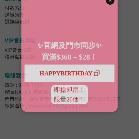
付款方法
送貨須知
退換貨安排
VIP會員專區
VIP會員優惠
積分點數兌換
聯絡我們
電話 : 9248 7792
WhatsApp 即時對話
：
bit.ly/貓奴專線
門市地址：
觀塘成業街19-21號成業工業大廈2樓18室
經銷合作 : meowmarthk@gmail.com