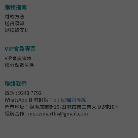
購物指南
付款方法
送貨須知
退換貨安排
VIP會員專區
VIP會員優惠
積分點數兌換
聯絡我們
電話 : 9248 7792
WhatsApp 即時對話
：
bit.ly/貓奴專線
門市地址：
觀塘成業街19-21號成業工業大廈2樓18室
經銷合作 : meowmarthk@gmail.com