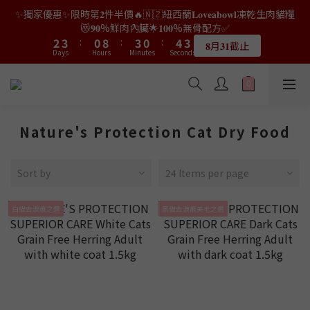
9
7
7
2
0
1
6
1
2
1
4
4
5
5
2
2
5
5
2
2
6
6
5
5
✨獨家優惠✨限時第𝟐件半價🔥🇳🇿紐西蘭𝐋𝐨𝐯𝐞𝐚𝐛𝐨𝐰𝐥凍乾生肉貓糧
👑店長生日限量喵喵劵🎂買滿$𝟑𝟔𝟖即減$𝟐𝟖🥳結帳時輸入優惠碼
8
9
6
9
6
9
1
0
5
0
1
0
3
3
4
4
1
1
9
9
4
4
1
1
5
5
4
4
【𝐇𝐀𝐏𝐏𝐘𝐁𝐈𝐑𝐓𝐇𝐃𝐀𝐘】即可！部分產品不適用
😻𝟗𝟎%鮮肉內臟🌟𝟏𝟎𝟎%無骨配方✅
7
8
5
8
5
9
8
0
4
0
2
2
3
3
:
:
0
0
8
8
:
:
3
3
0
0
:
:
4
4
3
3
6
7
4
7
4
8
7
𝟖月𝟑𝟏截止
限量20個
Days
Days
Hours
Hours
3
Minutes
Minutes
Seconds
Seconds
1
1
2
2
7
7
2
2
3
3
2
2
5
6
3
6
3
7
6
2
0
0
1
1
6
6
1
1
2
2
1
1
4
5
2
5
2
6
5
👑店長生日限量喵喵劵🎂買滿$𝟑𝟔𝟖即減$𝟐𝟖🥳結帳時輸入優惠碼
1
0
0
5
5
0
0
1
1
0
0
3
4
1
9
4
1
5
4
【𝐇𝐀𝐏𝐏𝐘𝐁𝐈𝐑𝐓𝐇𝐃𝐀𝐘】即可！部分產品不適用
0
4
4
0
0
2
3
:
0
8
:
3
0
:
4
3
限量20個
Days
Hours
3
3
Minutes
Seconds
1
2
7
2
3
2
Nature's Protection Cat Dry Food
2
2
0
1
6
1
2
1
1
1
0
5
0
1
0
0
0
4
0
Sort by
24 Items per page
3
2
白貓去淚痕之選
黑貓去淚痕美毛之選
1
0