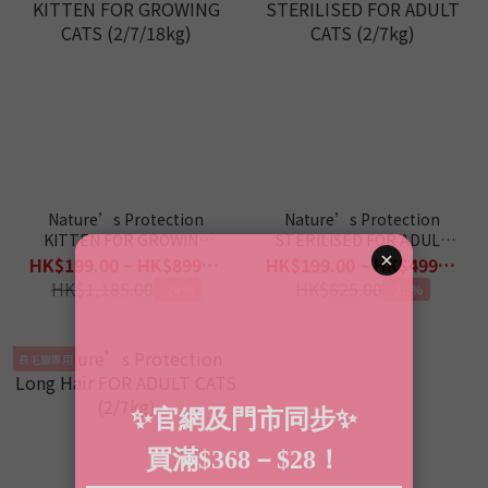
Nature’s Protection
Nature’s Protection
KITTEN FOR GROWING
STERILISED FOR ADULT
CATS (2/7/18kg)
CATS (2/7kg)
HK$199.00 ~ HK$899.00
HK$199.00 ~ HK$499.00
HK$1,185.00
HK$625.00
-24%
-20%
長毛貓專用