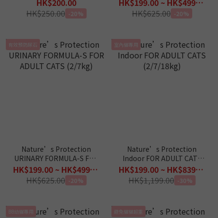
Grain Free Herring Adult
FOR ADULT CATS (2/7kg)
HK$200.00
HK$199.00 ~ HK$499.00
with red coat 1.5kg
HK$250.00
HK$625.00
-20%
-20%
有效預防尿石
室內貓專用
Nature’s Protection
Nature’s Protection
URINARY FORMULA-S FOR
Indoor FOR ADULT CATS
ADULT CATS (2/7kg)
(2/7/18kg)
HK$199.00 ~ HK$499.00
HK$199.00 ~ HK$839.00
HK$625.00
HK$1,199.00
-20%
-30%
BB幼貓專用
避免貓貓超重