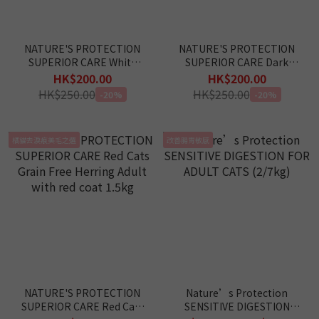
NATURE'S PROTECTION
NATURE'S PROTECTION
SUPERIOR CARE White
SUPERIOR CARE Dark
Cats Grain Free Herring
Cats Grain Free Herring
HK$200.00
HK$200.00
Adult with white coat
Adult with dark coat 1.5kg
HK$250.00
HK$250.00
-20%
-20%
1.5kg
橘貓去淚痕美毛之選
改善腸胃敏感
NATURE'S PROTECTION
Nature’s Protection
SUPERIOR CARE Red Cats
SENSITIVE DIGESTION