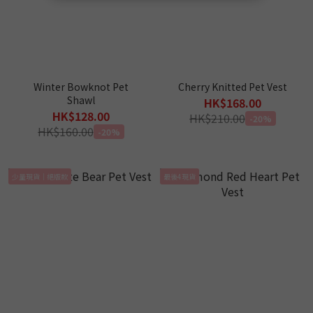
Winter Bowknot Pet
Cherry Knitted Pet Vest
Shawl
HK$168.00
HK$128.00
HK$210.00
-20%
HK$160.00
-20%
少量現貨｜絕版款
最後4現貨