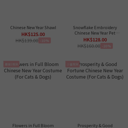
Chinese New Year Shawl
Snowflake Embroidery
Chinese New Year Pet
HK$125.00
Shawl
HK$128.00
HK$139.00
-10%
HK$160.00
-20%
最後5現貨
少量現貨
Flowers in Full Bloom
Prosperity & Good