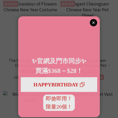
最後5現貨
最後5現貨
The Grandeur of Flowers
Elegant Cheongsam
Chinese New Year
Chinese New Year Pet
Costume
Shawl
HK$148.00
HK$128.00
HK$185.00
HK$160.00
-20%
-20%
最後3現貨