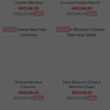
Chinese New Year
Fortune Chinese New Year
Costume (For Cats &
Costume (For Cats &
HK$148.00
HK$148.00
Dogs)
Dogs)
HK$185.00
HK$185.00
-20%
-20%
少量現貨
最後6現貨
Chinese New Year
Plum Blossom Chinese
Costume
New Year Shawl
HK$148.00
HK$128.00
HK$185.00
HK$160.00
-20%
-20%