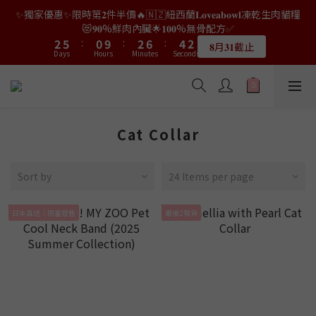
9
7
9
8
3
0
0
3
7
0
4
2
4
4
7
7
2
2
4
4
8
8
6
6
3
3
✨獨家優惠✨限時第𝟐件半價🔥🇳🇿紐西蘭𝐋𝐨𝐯𝐞𝐚𝐛𝐨𝐰𝐥凍乾生肉貓糧
👑店長生日限量喵喵劵🎂買滿$𝟑𝟔𝟖即減$𝟐𝟖🥳結帳時輸入優惠碼
8
6
8
7
2
2
6
3
1
3
3
6
6
1
1
3
3
7
7
5
5
2
2
【𝐇𝐀𝐏𝐏𝐘𝐁𝐈𝐑𝐓𝐇𝐃𝐀𝐘】即可！部分產品不適用
😻𝟗𝟎%鮮肉內臟🌟𝟏𝟎𝟎%無骨配方✅
7
5
7
9
6
1
1
5
2
0
2
2
5
5
:
:
0
0
9
9
:
:
2
2
6
6
:
:
4
4
1
1
6
9
4
6
8
5
𝟖月𝟑𝟏截止
限量20個
0
Days
Days
0
Hours
Hours
4
Minutes
Minutes
1
Seconds
Seconds
1
1
4
4
8
8
1
1
5
5
3
3
0
0
5
8
3
5
9
7
4
3
0
0
0
3
3
7
7
0
0
4
4
2
2
4
7
2
4
8
6
3
👑店長生日限量喵喵劵🎂買滿$𝟑𝟔𝟖即減$𝟐𝟖🥳結帳時輸入優惠碼
2
2
2
6
6
3
3
1
1
3
6
1
3
7
5
2
【𝐇𝐀𝐏𝐏𝐘𝐁𝐈𝐑𝐓𝐇𝐃𝐀𝐘】即可！部分產品不適用
1
1
1
5
5
2
2
0
0
2
5
:
0
9
:
2
6
:
4
1
限量20個
0
Days
0
0
Hours
4
4
Minutes
1
1
Seconds
1
4
8
1
5
3
0
Cat Collar
3
3
0
0
0
3
7
0
4
2
2
2
2
6
3
1
1
1
1
5
2
0
Sort by
24 Items per page
0
0
0
4
1
3
0
日本直送｜限量發售
最後2現貨
2
1
0