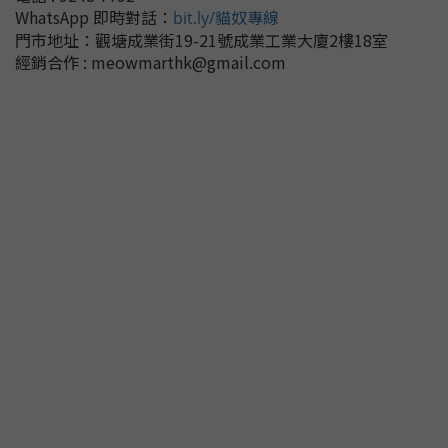
WhatsApp 即時對話
：
bit.ly/貓奴專線
門市地址：
觀塘成業街19-21號成業工業大廈2樓18室
經銷合作 : meowmarthk@gmail.com