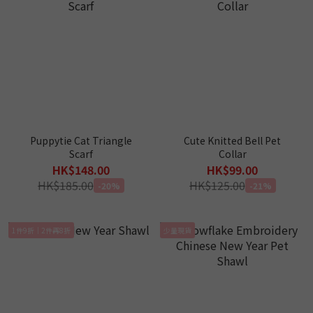
Puppytie Cat Triangle
Cute Knitted Bell Pet
Scarf
Collar
HK$148.00
HK$99.00
HK$185.00
HK$125.00
-20%
-21%
1件9折｜2件再8折
少量現貨