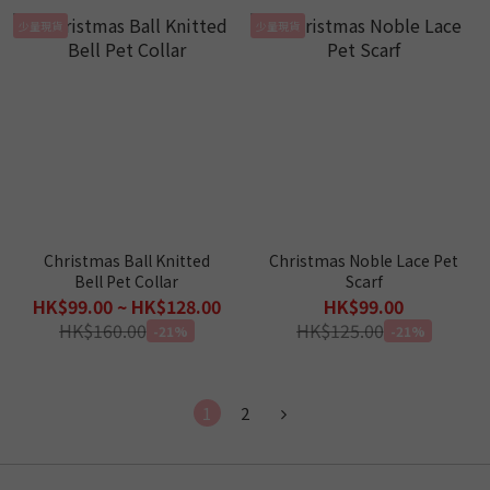
少量現貨
少量現貨
Christmas Ball Knitted
Christmas Noble Lace Pet
Bell Pet Collar
Scarf
HK$99.00 ~ HK$128.00
HK$99.00
HK$160.00
HK$125.00
-21%
-21%
1
2