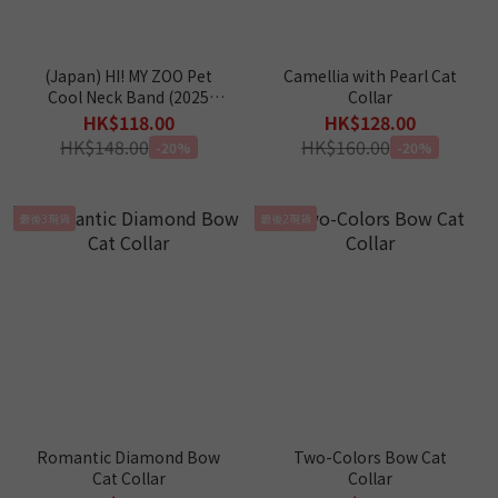
(Japan) HI! MY ZOO Pet
Camellia with Pearl Cat
Cool Neck Band (2025
Collar
Summer Collection)
HK$118.00
HK$128.00
HK$148.00
HK$160.00
-20%
-20%
最後3現貨
最後2現貨
Romantic Diamond Bow
Two-Colors Bow Cat
Cat Collar
Collar