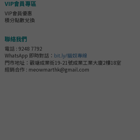
VIP會員專區
VIP會員優惠
積分點數兌換
聯絡我們
電話 : 9248 7792
WhatsApp 即時對話
：
bit.ly/貓奴專線
門市地址：
觀塘成業街19-21號成業工業大廈2樓18室
經銷合作 : meowmarthk@gmail.com