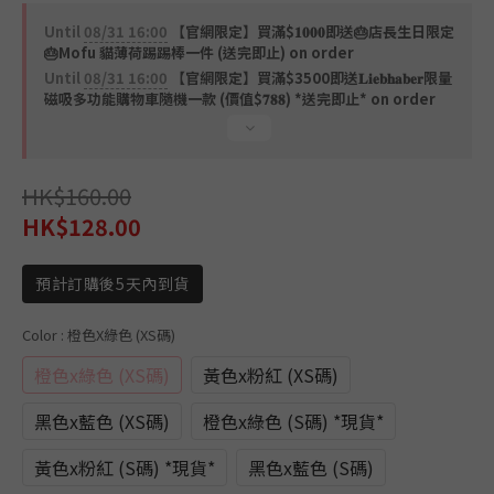
2
1
Until
08/31 16:00
【官網限定】買滿$𝟏𝟎𝟎𝟎即送🎂店長生日限定
0
🎂Mofu 貓薄荷踢踢棒一件 (送完即止) on order
Until
08/31 16:00
【官網限定】買滿$3500即送𝐋𝐢𝐞𝐛𝐡𝐚𝐛𝐞𝐫限量
磁吸多功能購物車隨機一款 (價值$𝟕𝟖𝟖) *送完即止* on order
HK$160.00
HK$128.00
預計訂購後5天內到貨
Color
: 橙色x綠色 (XS碼)
橙色x綠色 (XS碼)
黃色x粉紅 (XS碼)
黑色x藍色 (XS碼)
橙色x綠色 (S碼) *現貨*
黃色x粉紅 (S碼) *現貨*
黑色x藍色 (S碼)