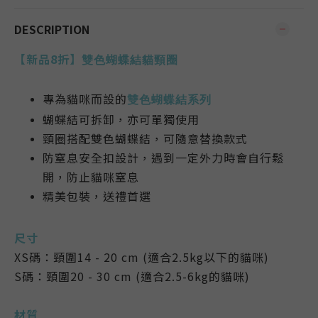
DESCRIPTION
【新品8折】
雙色蝴蝶結貓頸圈
專為貓咪而設的
雙色蝴蝶結系列
蝴蝶結可拆卸，亦可單獨使用
頸圈搭配雙色
蝴蝶結，可隨意替換款式
防窒息安全扣設計，遇到一定外力時會自行鬆
開，防止貓咪窒息
精美包裝，送禮首選
尺寸
XS碼：
頸圍14 - 20 cm (適合2.5kg以下的貓咪)
S碼：
頸圍20 - 30 cm (適合2.5-6kg的貓咪)
材質