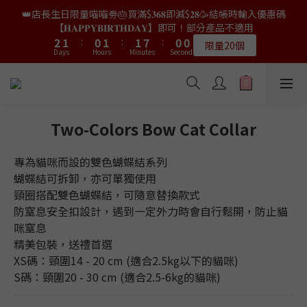
9
8
7
8
8
7
7
4
4
3
3
2
2
3
3
3
3
9
9
2
2
2
2
👑店長生日限量喵喵劵🎂買滿$𝟑𝟔𝟖即減$𝟐𝟖🥳結帳時輸入優惠碼
👑店長生日限量喵喵劵🎂買滿$𝟑𝟔𝟖即減$𝟐𝟖🥳結帳時輸入優惠碼
8
7
6
7
7
6
6
3
3
2
2
1
1
2
2
2
2
8
8
1
1
1
1
【𝐇𝐀𝐏𝐏𝐘𝐁𝐈𝐑𝐓𝐇𝐃𝐀𝐘】即可！部分產品不適用
【𝐇𝐀𝐏𝐏𝐘𝐁𝐈𝐑𝐓𝐇𝐃𝐀𝐘】即可！部分產品不適用
7
6
5
6
6
5
5
9
9
9
2
2
1
1
:
:
0
0
1
1
:
:
1
1
7
7
:
:
0
0
0
0
6
5
4
5
5
4
4
限量20個
限量20個
9
8
9
9
8
8
Days
Days
Hours
Hours
Minutes
Minutes
Seconds
Seconds
1
1
0
0
0
0
0
0
6
6
5
4
3
4
4
3
3
9
8
7
8
8
7
7
0
0
5
5
4
3
2
3
3
9
2
2
👑店長生日限定🎂官網滿$𝟔𝟎𝟎｜$𝟏𝟎𝟎𝟎｜$𝟏𝟓𝟎𝟎✨即送罐罐/凍乾/玩
8
7
6
7
7
6
6
4
4
3
2
1
2
2
8
1
1
具😻貓咪最愛✨𝐌𝐎𝐅𝐔貓薄荷踢踢棒🎀
7
6
5
6
6
5
5
9
9
9
3
3
2
1
:
0
1
:
1
7
:
0
0
6
5
4
5
5
4
4
送完即止
9
8
9
9
8
8
Days
Hours
Minutes
2
2
Seconds
1
0
0
0
6
5
4
3
4
4
3
3
Two-Colors Bow Cat Collar
9
8
7
8
8
7
7
1
1
0
5
4
3
2
3
3
9
2
2
✨獨家優惠✨限時第𝟐件半價🔥🇳🇿紐西蘭𝐋𝐨𝐯𝐞𝐚𝐛𝐨𝐰𝐥凍乾生肉貓糧
8
7
6
7
7
6
6
0
0
4
3
2
1
2
2
8
1
1
😻𝟗𝟎%鮮肉內臟🌟𝟏𝟎𝟎%無骨配方✅
7
6
5
6
6
5
5
專為貓咪而設的雙色蝴蝶結系列
3
2
1
:
0
1
:
1
7
:
0
0
6
5
4
5
5
4
4
𝟖月𝟑𝟏截止
蝴蝶結可拆卸，亦可單獨使用
Days
Hours
Minutes
2
Seconds
1
0
0
0
6
5
4
3
4
4
3
3
頸圈搭配雙色蝴蝶結，可隨意替換款式
1
0
5
4
3
2
3
3
9
2
2
👑店長生日限量喵喵劵🎂買滿$𝟑𝟔𝟖即減$𝟐𝟖🥳結帳時輸入優惠碼
防窒息安全扣設計，遇到一定外力時會自行鬆開，防止貓
0
4
3
2
1
2
2
8
1
1
【𝐇𝐀𝐏𝐏𝐘𝐁𝐈𝐑𝐓𝐇𝐃𝐀𝐘】即可！部分產品不適用
咪窒息
3
2
1
:
0
1
:
1
7
:
0
0
限量20個
精美包裝，送禮首選
Days
Hours
Minutes
2
Seconds
1
0
0
0
6
1
XS碼：頸圍14 - 20 cm (適合2.5kg以下的貓咪)
0
5
0
S碼：頸圍20 - 30 cm (適合2.5-6kg的貓咪)
4
3