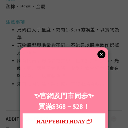
滌棉、POM
、
金屬
注意事項
尺碼由人手量度，或有1-3cm的誤差，以實物為
準
寵物體型與毛量皆不同，不能只以體重數作選擇
尺寸標準
所有的商品均為實物拍照，但由於拍照技術、光
線、顯示器等因素影響，收到的實物顏色或會有
輕微色差，以實物為準
如有任何爭議，請參閱本店的退換貨政策
ADDITIONAL DETAILS