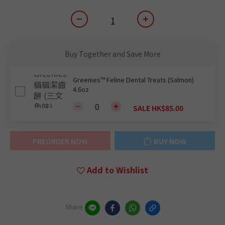
Buy Together and Save More
Greenies™ Feline Dental Treats (Salmon)
4.6oz
SALE HK$85.00
PREORDER NOW
BUY NOW
Add to Wishlist
Share