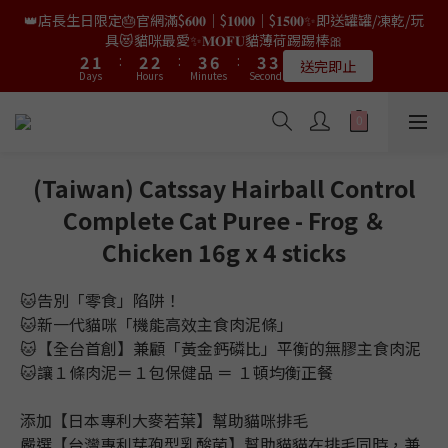
9
8
9
9
1
0
0
0
1
4
1
5
5
4
4
3
3
4
4
4
4
5
5
8
8
5
5
9
👑店長生日限定🎂官網滿$𝟔𝟎𝟎｜$𝟏𝟎𝟎𝟎｜$𝟏𝟓𝟎𝟎✨即送罐罐/凍乾/玩
👑店長生日限量喵喵劵🎂買滿$𝟑𝟔𝟖即減$𝟐𝟖🥳結帳時輸入優惠碼
8
7
8
8
9
9
0
0
3
0
4
4
3
3
2
2
3
3
3
3
4
4
7
7
4
4
【𝐇𝐀𝐏𝐏𝐘𝐁𝐈𝐑𝐓𝐇𝐃𝐀𝐘】即可！部分產品不適用
具😻貓咪最愛✨𝐌𝐎𝐅𝐔貓薄荷踢踢棒🎀
8
7
6
7
7
8
8
2
3
3
2
2
1
1
:
:
2
2
2
2
:
:
3
3
6
6
:
:
3
3
7
6
5
6
6
7
7
限量20個
送完即止
9
Days
Days
Hours
Hours
Minutes
Minutes
1
Seconds
Seconds
2
2
1
1
0
0
1
1
1
1
2
2
5
5
2
2
6
5
4
5
5
6
9
6
9
8
9
9
0
1
1
0
0
0
0
0
0
1
1
4
4
1
1
5
4
3
4
4
5
8
5
9
✨獨家優惠✨限時第𝟐件半價🔥🇳🇿紐西蘭𝐋𝐨𝐯𝐞𝐚𝐛𝐨𝐰𝐥凍乾生肉貓糧
8
7
8
8
9
9
0
0
0
0
3
3
0
0
4
3
2
3
3
4
7
4
😻𝟗𝟎%鮮肉內臟🌟𝟏𝟎𝟎%無骨配方✅
8
7
6
7
7
8
8
2
2
3
2
1
:
2
2
:
3
6
:
3
7
6
5
6
6
7
7
𝟖月𝟑𝟏截止
Days
Hours
Minutes
1
1
Seconds
2
1
0
1
1
2
5
2
6
5
4
5
5
6
9
6
(Taiwan) Catssay Hairball Control
0
0
1
0
0
0
1
4
1
5
4
3
4
4
5
8
5
👑店長生日限量喵喵劵🎂買滿$𝟑𝟔𝟖即減$𝟐𝟖🥳結帳時輸入優惠碼
Complete Cat Puree - Frog ＆
0
0
3
0
4
3
2
3
3
4
7
4
【𝐇𝐀𝐏𝐏𝐘𝐁𝐈𝐑𝐓𝐇𝐃𝐀𝐘】即可！部分產品不適用
2
3
2
1
:
2
2
:
3
6
:
3
Chicken 16g x 4 sticks
限量20個
Days
Hours
Minutes
1
Seconds
2
1
0
1
1
2
5
2
0
1
0
0
0
1
4
1
🐱告別「零食」陷阱！
0
0
3
0
🐱新一代貓咪「機能高效主食肉泥條」
2
🐱【全台首創】兼顧「黃金鈣磷比」平衡的無膠主食肉泥
1
🐱讓１條肉泥＝１包保健品 ＝ １頓均衡正餐
0
添加【日本專利大麥若葉】幫助貓咪排毛
嚴選【台灣專利芽孢型乳酸菌】幫助貓貓在排毛同時，兼