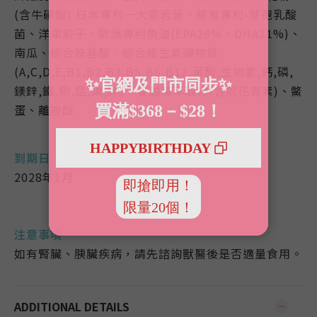
(含牛磺酸) 日本專利一大麥若葉、腸胃專利-芽孢乳酸
菌、洋車前子、歐洲專利魚油(EPA28%、DHA11%)、
南瓜、綜合胺基酸、綜合維生素礦物質
(A,C,D,E,B1,B2,B3,B5,B6,B12,葉酸,生物素,鈣,磷,
鎂鋅,鐵,銅,錳,碘,鉀)、蔓越莓萃取物(含前花青素)、鱉
蛋、離胺酸
到期日
2028年1月
注意事項
如有腎臟、胰臟疾病，請先諮詢獸醫後是否適量食用。
ADDITIONAL DETAILS