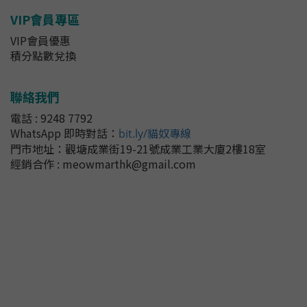
VIP會員專區
VIP會員優惠
積分點數兌換
聯絡我們
電話 : 9248 7792
WhatsApp 即時對話
：
bit.ly/貓奴專線
門市地址：
觀塘成業街19-21號成業工業大廈2樓18室
經銷合作 : meowmarthk@gmail.com