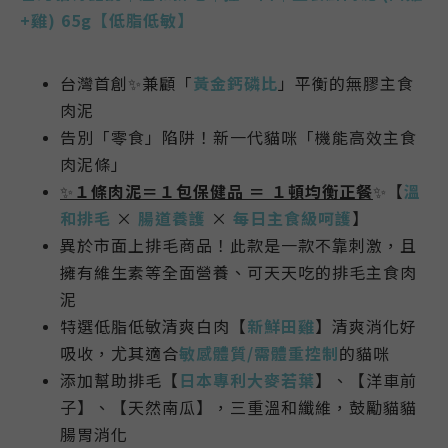
+雞
) 65
g【
低脂低敏
】
台灣首創✨兼顧「
黃金鈣磷比
」平衡的無膠主食
肉泥
告別「零食」陷阱！新一代貓咪「機能高效主食
肉泥條」
✨
１條肉泥＝１包保健品 ＝ １頓均衡正餐
✨【
溫
和排毛
×
腸道養護
×
每日主食級呵護
】
異於市面上排毛商品！此款是一款不靠刺激，且
擁有維生素等全面營養、可天天吃的排毛主食肉
泥
特選低脂低敏清爽白肉【
新鮮田雞
】清爽消化好
吸收，尤其適合
敏感體質/需體重控制
的貓咪
添加幫助排毛【
日本專利大麥若葉
】、【洋車前
子】、【天然南瓜】，三重溫和纖維，鼓勵貓貓
腸胃消化