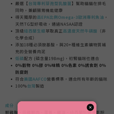
嚴選【
台灣專利芽孢型乳酸菌
】幫助貓貓在排毛
同時，兼顧腸胃機能健康
得天獨厚的
高EPA比例Omega-3歐洲專利魚油
，
天然TG型好吸收，通過NASAA認證
頂級
紐西蘭生蠔
萃取真正
高濃度天然牛磺酸
（非
化學合成）
添加18種必須胺基酸，與20+種維生素礦物質補
充的全營養肉泥
低磷
配方 (磷含量198mg)，初腎貓咪也適合
0％穀物 0％膠 0％味精 0％色素 0％誘食劑 0％
防腐劑
符合
美國AAFCO
營養標準，
適合所有年齡的貓咪
100%
台灣
製造
成分
鮮雞胸、田雞鮮肉、蛋黃、雞油、紐西蘭牡蠣凍乾粉