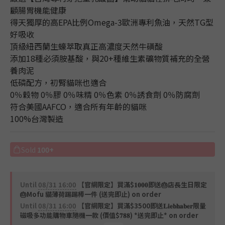
顧腸胃機能健康
得天獨厚的高EPA比例Omega-3歐洲專利魚油，天然TG型
好吸收
頂級紐西蘭生蠔萃取真正高濃度天然牛磺酸
添加18種必須胺基酸，與20+種維生素礦物質補充的全營
養肉泥
低磷配方，初腎貓咪也適合
0％穀物 0％膠 0％味精 0％色素 0％誘食劑 0％防腐劑 
符合美國AAFCO，適合所有年齡的貓咪
100%台灣製造
Sold
100+
Until
08/31 16:00
【官網限定】買滿$𝟏𝟎𝟎𝟎即送🎂店長生日限定
🎂Mofu 貓薄荷踢踢棒一件 (送完即止) on order
Until
08/31 16:00
【官網限定】買滿$3500即送𝐋𝐢𝐞𝐛𝐡𝐚𝐛𝐞𝐫限量
磁吸多功能購物車隨機一款 (價值$𝟕𝟖𝟖) *送完即止* on order