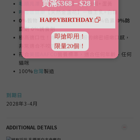
毛順亮澤
【天然金盞花】－
胭脂蝦+蛋黃
呼吸道健康
【天然金盞花】－
蜂王乳+白鰻
0％穀物 0％膠 0％澱粉 0％味精 0％色素 0％防
腐劑
0％誘食
劑
極高適口性！像慕斯與肉泥般的綿密細嫩口感，
非常適合不咬的舔舔怪貓咪
符合
美國AAFCO
營養標準，適合任何年齡、任何
貓咪
100%
台灣
製造
到期日
2028年3-4月
ADDITIONAL DETAILS