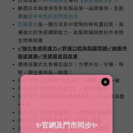
嚴選日本與澳洲百年乳製品第一品牌精萃，全面
添加
近乎母乳的天然抵抗力
乳鐵蛋白
是一種在母乳中發現的稀有蛋白質，具
備強大的免疫調節能力，能幫助貓咪對抗外來微
生物與病毒
✅強化免疫防護力✅舒緩口腔與黏膜問題✅維護呼
吸道健康✅保健腸道與皮膚
便捷扭蓋式主食餐包設計，方便外出、分餐、保
鮮，鎖住美味每一瞬間！
腸胃健康
【益萃質®後生元】－荷蘭山羊奶+雞
免疫維護
【專利鹿角靈芝】－兔肉+鵪鶉
舒壓放鬆
【韓國專利紓壓𝙂𝘼𝘽𝘼】－刺身級海膽
+干貝
泌尿健康
【新鮮蔓越莓】－櫻桃鴨+蔓越莓
護眼亮
晶
【天然金盞花】－鱈魚+鮭魚
快樂好心情
【天然金盞花】－
安心純雞肉