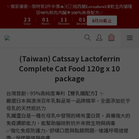
9
7
8
8
8
7
8
0
1
4
4
5
5
2
2
3
3
3
3
3
3
2
2
3
3
✨獨家優惠✨限時第𝟐件半價🔥🇳🇿紐西蘭𝐋𝐨𝐯𝐞𝐚𝐛𝐨𝐰𝐥凍乾生肉貓糧
👑店長生日限量喵喵劵🎂買滿$𝟑𝟔𝟖即減$𝟐𝟖🥳結帳時輸入優惠碼
8
9
6
7
7
7
6
7
0
3
3
4
4
1
1
2
2
2
2
2
2
1
1
2
2
【𝐇𝐀𝐏𝐏𝐘𝐁𝐈𝐑𝐓𝐇𝐃𝐀𝐘】即可！部分產品不適用
😻𝟗𝟎%鮮肉內臟🌟𝟏𝟎𝟎%無骨配方✅
7
8
5
6
6
6
5
6
2
2
3
3
:
:
0
0
1
1
:
:
1
1
1
1
:
:
0
0
1
1
6
7
4
5
5
5
4
5
𝟖月𝟑𝟏截止
限量20個
Days
Days
Hours
Hours
Minutes
Minutes
Seconds
Seconds
1
1
2
2
0
0
0
0
0
0
0
0
5
6
3
4
4
4
3
4
0
0
1
1
4
5
2
3
3
3
2
3
👑店長生日限量喵喵劵🎂買滿$𝟑𝟔𝟖即減$𝟐𝟖🥳結帳時輸入優惠碼
0
0
3
4
1
2
2
2
1
2
【𝐇𝐀𝐏𝐏𝐘𝐁𝐈𝐑𝐓𝐇𝐃𝐀𝐘】即可！部分產品不適用
2
3
:
0
1
:
1
1
:
0
1
限量20個
Days
Hours
Minutes
Seconds
1
2
0
0
0
0
(Taiwan) Catssay Lactoferrin
0
1
Complete Cat Food 120g x 10
0
package
台灣首創✨95%高純度專利【雙乳鐵配方】✨
嚴選日本與澳洲百年乳製品第一品牌精萃，全面添加近乎
母乳的天然抵抗力
乳鐵蛋白是一種在母乳中發現的稀有蛋白質，具備強大的
免疫調節能力，能幫助貓咪對抗外來微生物與病毒
✅強化免疫防護力✅舒緩口腔與黏膜問題✅維護呼吸道健
康✅保健腸道與皮膚