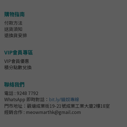
購物指南
付款方法
送貨須知
退換貨安排
VIP會員專區
VIP會員優惠
積分點數兌換
聯絡我們
電話 : 9248 7792
WhatsApp 即時對話
：
bit.ly/貓奴專線
門市地址：
觀塘成業街19-21號成業工業大廈2樓18室
經銷合作 : meowmarthk@gmail.com