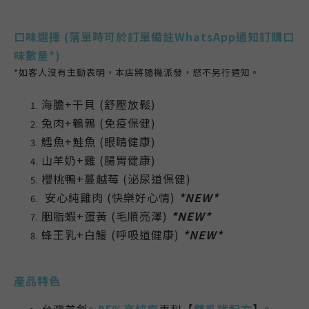
口味選擇
(落單時可於訂單備註WhatsApp通知訂購口
味數量*)
*如客人沒有主動表明，本店將隨機派發，怒不另行通知。
海膽+干貝 (舒壓放鬆)
兔肉+鵪鶉 (免疫保健)
鱈魚+鮭魚 (眼睛健康)
山羊奶+雞 (腸胃健康)
櫻桃鴨+蔓越莓 (泌尿道保健)
安心純雞肉 (快樂好心情)
*NEW*
胭脂蝦+蛋黃 (毛順亮澤)
*NEW*
蜂王乳+白鰻 (呼吸道健康)
*NEW*
產品特色
台灣首創✨
95%高純度
專利【
雙乳鐵配方
】✨