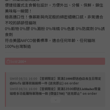
便捷扭蓋式主食餐包設計，方便外出、分餐、保鮮，鎖住
美味每一瞬間！
極高適口性！像慕斯與肉泥般的綿密細嫩口感，非常適合
不咬的舔舔怪貓咪
0％穀物 0％膠 0％澱粉 0％味精 0％色素 0％防腐劑 0％誘
食劑
符合美國AAFCO營養標準，適合任何年齡、任何貓咪
100%台灣製造
Sold
200+
Until
08/31 16:00
【官網限定】買滿$𝟏𝟎𝟎𝟎即送🎂店長生日限定
🎂Mofu 貓薄荷踢踢棒一件 (送完即止) on order
Until
08/31 16:00
【官網限定】買滿$3500即送𝐋𝐢𝐞𝐛𝐡𝐚𝐛𝐞𝐫限量
磁吸多功能購物車隨機一款 (價值$𝟕𝟖𝟖) *送完即止* on order