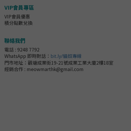
VIP會員專區
VIP會員優惠
積分點數兌換
聯絡我們
電話 : 9248 7792
WhatsApp 即時對話
：
bit.ly/貓奴專線
門市地址：
觀塘成業街19-21號成業工業大廈2樓18室
經銷合作 : meowmarthk@gmail.com