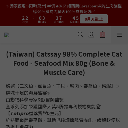
9
9
7
1
0
0
1
1
5
2
3
4
4
4
4
2
2
5
5
5
5
9
9
6
6
7
7
✨獨家優惠✨限時第𝟐件半價🔥🇳🇿紐西蘭𝐋𝐨𝐯𝐞𝐚𝐛𝐨𝐰𝐥凍乾生肉貓糧
👑店長生日限量喵喵劵🎂買滿$𝟑𝟔𝟖即減$𝟐𝟖🥳結帳時輸入優惠碼
8
8
6
9
9
0
0
0
4
1
2
3
3
3
3
1
1
4
4
4
4
8
8
5
5
6
6
【𝐇𝐀𝐏𝐏𝐘𝐁𝐈𝐑𝐓𝐇𝐃𝐀𝐘】即可！部分產品不適用
😻𝟗𝟎%鮮肉內臟🌟𝟏𝟎𝟎%無骨配方✅
7
7
5
8
8
9
3
0
1
2
2
2
2
:
:
0
0
3
3
:
:
3
3
7
7
:
:
4
4
5
5
6
6
4
7
7
8
9
𝟖月𝟑𝟏截止
限量20個
Days
Days
Hours
Hours
Minutes
Minutes
2
Seconds
Seconds
0
1
1
1
1
2
2
2
2
6
6
3
3
4
4
5
5
3
6
6
7
8
1
0
0
0
0
1
1
1
1
5
5
2
2
3
3
4
4
2
5
5
9
6
7
👑店長生日限量喵喵劵🎂買滿$𝟑𝟔𝟖即減$𝟐𝟖🥳結帳時輸入優惠碼
0
0
0
0
0
4
4
1
1
2
2
3
3
1
4
4
8
5
6
【𝐇𝐀𝐏𝐏𝐘𝐁𝐈𝐑𝐓𝐇𝐃𝐀𝐘】即可！部分產品不適用
3
3
0
0
1
1
2
2
:
0
3
:
3
7
:
4
5
限量20個
Days
Hours
Minutes
2
2
Seconds
0
0
1
1
2
2
6
3
4
(Taiwan) Catssay 98% Complete Cat
1
1
0
0
1
1
5
2
3
Food - Seafood Mix 80g (Bone &
0
0
0
0
4
1
2
3
0
1
Muscle Care)
2
0
1
嚴選【三文魚、虱目魚、干貝、蟹肉、吞拿魚、磷蝦】✨
0
鮮味十足的海鮮盛宴✨
由動物科學專家&獸醫師監製
全系列添加榮獲國際大獎&腸胃專利授權機能🏆
【𝙏𝙤𝙩𝙞𝙥𝙧𝙤益萃質®後生元】
維持腸道菌叢平衡，幫助毛孩調節腸胃機能、緩解軟便以
及提升免疫力