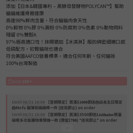
添加【日本&韓國專利 – 黑酵母發酵物POLYCAN™】幫助
貓貓維護骨骼健康
高達98%鮮肉含量，符合貓貓肉食天性
0％穀物 0％膠 0％澱粉 0％防腐劑 0％色素 0％動物用料
殘留 0％雙酚A
97％極高適口性！抹開猶如【冰淇淋】般的綿密細嫩口感
低磷配方，初腎貓咪也適合
符合美國AAFCO營養標準，適合任何年齡、任何貓咪
100%台灣製造
Sold
100+
Until
08/31 16:00
【官網限定】買滿$𝟏𝟎𝟎𝟎即送🎂店長生日限定
🎂Mofu 貓薄荷踢踢棒一件 (送完即止) on order
Until
08/31 16:00
【官網限定】買滿$3500即送𝐋𝐢𝐞𝐛𝐡𝐚𝐛𝐞𝐫限量
磁吸多功能購物車隨機一款 (價值$𝟕𝟖𝟖) *送完即止* on order