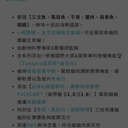
嚴選
【三文魚、虱目魚、干貝、蟹肉、吞拿魚、
磷蝦
】✨鮮味十足的海鮮盛宴✨
✨
尋寶罐 – 全方位機能主食罐
✨可征服挑食貓的
寶藏主食罐！
由動物科學專家&獸醫師監製
全系列添加✨榮獲國際大獎&腸胃專利授權機能🏆
【𝙏𝙤𝙩𝙞𝙥𝙧𝙤益萃質®後生元】
維持
腸道菌叢平衡
，幫助貓咪調節腸胃機能、緩
解軟便以及提升
免疫力
添加【
日本&韓國專利 – 黑酵母發酵物
POLYCAN™
（葡聚醣 β𝟭,𝟯/β𝟭,𝟲）】幫助貓貓
維護
骨骼
健康
特別從【
骨質、肌耐力、關節軟骨
】三效保護貓
貓的壯實體態與健康活力
高達
98%
鮮肉含量，符合貓貓肉食天性