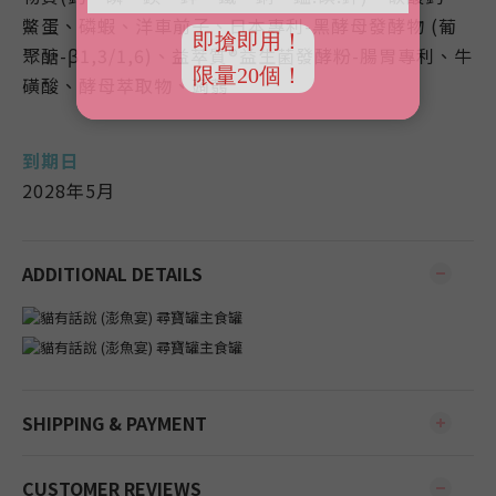
鱉蛋、磷蝦、洋車前子、日本專利-黑酵母發酵物 (葡
聚醣-β1,3/1,6)、益萃質®益生菌發酵粉-腸胃專利、牛
磺酸、酵母萃取物、蒟蒻
到期日
2028年5月
ADDITIONAL DETAILS
SHIPPING & PAYMENT
CUSTOMER REVIEWS