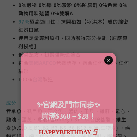
0％穀物 0％膠 0％澱粉 0％防腐劑 0％色素 0％
動物用料殘留 0％雙酚A
97％
極高適口性！抹開猶如【冰淇淋】般的綿密
細嫩口感
使用足量專利原料，同時獲得部分機能【原廠專
利授權】
低磷配方，初腎貓咪也適合
符合
美國AAFCO
營養標準，適合任何年齡、任何
貓咪
100%
台灣
製造
成分
吞拿魚、虱目魚、三文魚、蟹肉、干貝、雞肝、雞心、
雞油、蛋黃、魚油(含omega-3)、綜合胺基酸、維生
素(A,C,D,E,B1,B2,B3,B5,B6,B12,葉酸,生物素) 、礦
物質(鈣、磷、鎂、鋅、鐵、銅、錳.碘.鉀)、碳酸鈣、