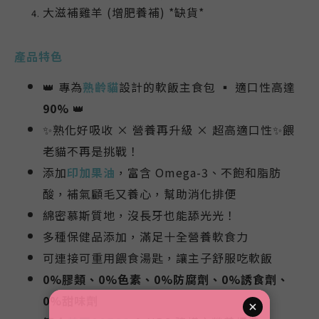
大滋補雞羊 (增肥養補) *缺貨*
產品特色
👑 專為
熟齡
貓
設計的軟飯主食包 ▪ 適口性高達
90%
👑
✨熟化好吸收 × 營養再升級 × 超高適口性✨餵
老貓不再是挑戰！
添加
印加果油
，富含 Omega-3、不飽和脂肪
酸，補氣顧毛又養心
，幫助消化排便
綿密慕斯質地，沒長牙也能舔光光！
多種保健品添加，滿足十全營養軟食力
可連接可重用餵食湯匙，讓主子舒服吃軟飯
0%膠類、0%色素、0%防腐劑、0%誘食劑、
0%甜味劑