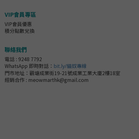
VIP會員專區
VIP會員優惠
積分點數兌換
聯絡我們
電話 : 9248 7792
WhatsApp 即時對話
：
bit.ly/貓奴專線
門市地址：
觀塘成業街19-21號成業工業大廈2樓18室
經銷合作 : meowmarthk@gmail.com