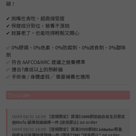
頤！
✔ 挑嘴也肯吃，超高接受度
✔ 保健成分到位，營養不落拍
✔ 就算老了，也能吃得輕鬆又開心
✅ 0%膠類、0%色素、0%防腐劑、0%誘食劑、0%甜味
劑
✅ 符合 AAFCO&NRC 建議之營養標準
✅ 適合7歲或以上的熟齡貓
✅ 手術後 / 身體虛弱／ 需要補養也適用
Sold
20+
Until
08/31 16:00
【官網限定】買滿$𝟏𝟎𝟎𝟎即送🎂店長生日限定
🎂Mofu 貓薄荷踢踢棒一件 (送完即止) on order
Until
08/31 16:00
【官網限定】買滿3000即送𝐋𝐢𝐞𝐛𝐡𝐚𝐛𝐞𝐫限量
磁吸多功能購物車隨機一款 (價值$𝟕𝟖𝟖) *送完即止* on order