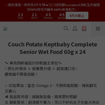
9
9
8
7
7
0
1
0
3
3
4
4
5
5
4
4
3
3
2
2
7
7
2
2
7
7
✨獨家優惠✨限時第𝟐件半價🔥🇳🇿紐西蘭𝐋𝐨𝐯𝐞𝐚𝐛𝐨𝐰𝐥凍乾生肉貓糧
👑店長生日限量喵喵劵🎂買滿$𝟑𝟔𝟖即減$𝟐𝟖🥳結帳時輸入優惠碼
8
9
8
7
6
6
0
2
2
3
3
4
4
3
3
2
2
1
1
6
6
1
1
6
6
【𝐇𝐀𝐏𝐏𝐘𝐁𝐈𝐑𝐓𝐇𝐃𝐀𝐘】即可！部分產品不適用
😻𝟗𝟎%鮮肉內臟🌟𝟏𝟎𝟎%無骨配方✅
7
8
7
6
5
5
1
1
2
2
3
3
:
:
2
2
1
1
:
:
0
0
5
5
:
:
0
0
5
5
6
7
6
5
4
9
4
9
𝟖月𝟑𝟏截止
限量20個
Days
Days
Hours
Hours
Minutes
Minutes
0
Seconds
Seconds
0
1
1
2
2
1
1
0
0
4
4
4
4
5
6
5
4
3
8
3
8
0
0
1
1
0
0
3
3
3
3
4
5
4
3
2
7
2
7
👑店長生日限量喵喵劵🎂買滿$𝟑𝟔𝟖即減$𝟐𝟖🥳結帳時輸入優惠碼
0
0
2
2
2
2
3
4
3
2
1
6
1
6
【𝐇𝐀𝐏𝐏𝐘𝐁𝐈𝐑𝐓𝐇𝐃𝐀𝐘】即可！部分產品不適用
1
1
1
1
2
3
:
2
1
:
0
5
:
0
5
限量20個
Days
Hours
Minutes
0
0
Seconds
0
0
1
2
1
0
4
4
Couch Potato Keptbaby Complete
0
1
0
3
3
Senior Wet Food 60g x 24
0
2
2
1
1
0
0
🐾 專為熟齡貓設計的軟飯主食包🐾
✨熟化好吸收 × 營養再升級 × 超高適口性✨
餵老貓不再是挑戰！
✨ 印加果油｜富含 Omega-3、不飽和脂肪酸，補氣顧毛
又養心
🥩 高品質肉源｜減敏無負擔，腸胃更好照顧
🍮 慕斯質地｜超滑順不費力，牙口不好的主子也能大快朵