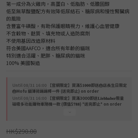
第一成分為火雞肉，高蛋白、低脂肪、低膽固醇
低至無草酸鹽配方有效降低尿結石、糖尿病和慢性腎臟病
的風險
含豐富牛磺酸，有助保護眼睛視力，維護心血管健康
不含穀物、麩質、填充物或人造防腐劑
不使用基因改造原材料
符合美國AAFCO，適合所有年齡的貓咪
特別適合活躍、肥胖、糖尿病的貓咪
100% 美國製造
Until
08/31 16:00
【官網限定】買滿$𝟏𝟎𝟎𝟎即送🎂店長生日限定
🎂Mofu 貓薄荷踢踢棒一件 (送完即止) on order
Until
08/31 16:00
【官網限定】買滿3000即送𝐋𝐢𝐞𝐛𝐡𝐚𝐛𝐞𝐫限量
磁吸多功能購物車隨機一款 (價值$𝟕𝟖𝟖) *送完即止* on order
HK$290.00