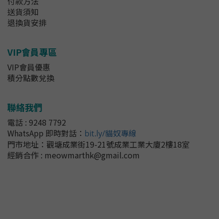
付款方法
送貨須知
退換貨安排
VIP會員專區
VIP會員優惠
積分點數兌換
聯絡我們
電話 : 9248 7792
WhatsApp 即時對話
：
bit.ly/貓奴專線
門市地址：
觀塘成業街19-21號成業工業大廈2樓18室
經銷合作 : meowmarthk@gmail.com