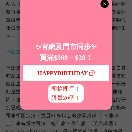
配方（cleanprotein™）是觀察自然界中貓科動物的狩
獵行為產生的。我們為了使我們的貓咪食品維持低量的
草酸鹽，堅決不選用（他牌貓咪食品會使用的）植物性
蛋白質，因此能保護貓咪的腎臟機能、給貓咪健康的生
活。
什麼是草酸鹽？它有什麼重要性？
草酸是一種動植物在消化糖、其他碳水化合物和蛋白質
時產生的有機酸。動物和人一樣，體內通常有兩種方式
能產生草酸鹽，有少部分是體內自然產生，而另一部分
則是透過飲食。 慢性腎臟疾病，是貓科動物的主要死
因，也是飼主最不希望自己愛貓面臨的疾病。最近的研
究已經對貓咪飼主發出警示燈，已經有超過一半的貓咪
罹患相關疾病，並且80%以上的熟零貓咪（15 歲以
上）患有慢性腎病。吃什麼，像什麼。(英文諺語：
You are what you eat.) 是句通俗的諺語，也確實是