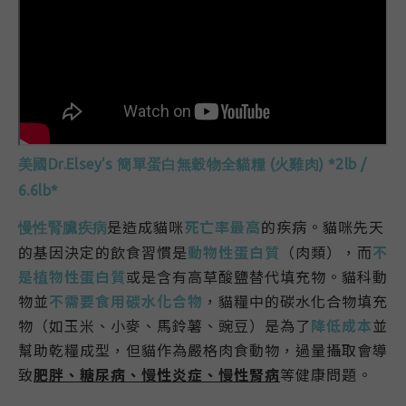
美國Dr.Elsey's 簡單蛋白無穀物全貓糧 (火
雞肉) *2lb /
6.6lb*
是造成貓咪
死亡率最高
的疾病。貓咪先天
慢性腎臟疾病
的基因決定的飲食習慣是
動物性蛋白質
（肉類），而
不
是植物性蛋白質
或是含有高草酸鹽替代填充物。貓科動
物並
不需要食用碳水化合物
，貓糧中的碳水化合物填充
物（如玉米、小麥、馬鈴薯、豌豆）是為了
降低成本
並
幫助乾糧成型，但貓作為嚴格肉食動物，過量攝取會導
致
肥胖、糖尿病、
慢性炎症
、
慢性腎病
等健康問題
。