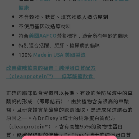
健康
不含穀物、麩質、填充物或人造防腐劑
不使用基因改造原材料
美國AAFCO
符合
營養標準，適合所有年齡的貓咪
、
特別適合活躍、肥胖
糖尿病的貓咪
美國製造
100%
Made in USA
改善貓咪飲食的福音：純淨蛋白質配方
（cleanprotein™）｜低草酸鹽飲食
正確的貓咪飲食習慣可以長期、有效的預防尿液中的草
酸鈣的形成 （即尿結石）。由於植物含有很高的草酸
鹽，且研究證實草酸鹽的飲食攝取，是造成尿道結石的
原因之一。布Dr.Elsey's博士的純淨蛋白質配方
（cleanprotein™），含有高達95%的動物性蛋白
質，能確保貓咪的健康。Dr.Elsey's博士的純淨蛋白質