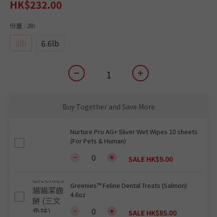
HK$232.00
份量
: 2lb
2lb
6.6lb
Buy Together and Save More
Nurture Pro AG+ Sliver Wet Wipes 10 sheets
(For Pets & Human)
SALE HK$9.00
Greenies™ Feline Dental Treats (Salmon)
4.6oz
SALE HK$85.00