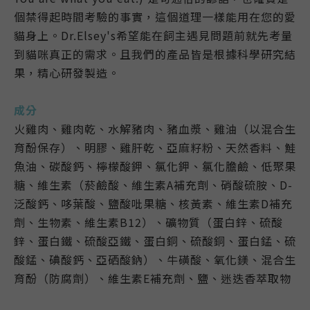
個禁得起時間考驗的事實，這個道理一樣能用在您的愛
貓身上。Dr.Elsey's希望能在飼主遇見問題前就先考量
到貓咪真正的需求。且我們的產品皆是根據科學研究結
果，精心研發製造。
成分
火雞肉、雞肉乾、水解豬肉、豬血漿、雞油（以混合生
育酚保存）、明膠、雞肝乾、亞麻籽粉、天然香料、鮭
魚油、碳酸鈣、檸檬酸鉀、氯化鉀、氯化膽鹼、低聚果
糖、維生素（菸鹼酸、維生素A補充劑、硝酸硫胺、D-
泛酸鈣、哆葉酸、鹽酸吡果糖、核黃素、維生素D補充
劑、生物素、維生素B12）、礦物質（蛋白鋅、硫酸
鋅、蛋白鐵、硫酸亞鐵、蛋白銅、硫酸銅、蛋白錳、硫
酸錳、碘酸鈣、亞硒酸鈉）、牛磺酸、氧化鎂、混合生
育酚（防腐劑）、維生素E補充劑、鹽、迷迭香萃取物