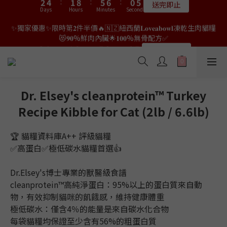
9
8
7
2
0
3
0
2
6
3
4
7
7
4
4
6
6
3
3
7
7
8
8
2
2
✨獨家優惠✨限時第𝟐件半價🔥🇳🇿紐西蘭𝐋𝐨𝐯𝐞𝐚𝐛𝐨𝐰𝐥凍乾生肉貓糧
👑店長生日限量喵喵劵🎂買滿$𝟑𝟔𝟖即減$𝟐𝟖🥳結帳時輸入優惠碼
8
7
6
1
2
1
5
2
3
6
6
3
3
5
5
2
2
9
9
6
6
7
7
1
1
【𝐇𝐀𝐏𝐏𝐘𝐁𝐈𝐑𝐓𝐇𝐃𝐀𝐘】即可！部分產品不適用
😻𝟗𝟎%鮮肉內臟🌟𝟏𝟎𝟎%無骨配方✅
7
9
6
5
0
1
0
4
1
2
5
5
2
2
4
4
:
:
1
1
8
8
:
:
5
5
6
6
:
:
0
0
9
6
8
5
9
4
𝟖月𝟑𝟏截止
限量20個
0
Days
Days
Hours
Hours
3
Minutes
Minutes
0
1
Seconds
Seconds
4
4
1
1
3
3
0
0
7
7
4
4
5
5
8
5
7
4
8
9
3
2
0
3
3
0
0
2
2
6
6
3
3
4
4
7
4
6
3
7
8
2
👑店長生日限量喵喵劵🎂買滿$𝟑𝟔𝟖即減$𝟐𝟖🥳結帳時輸入優惠碼
1
2
2
1
1
5
5
2
2
3
3
6
3
5
2
9
6
7
1
【𝐇𝐀𝐏𝐏𝐘𝐁𝐈𝐑𝐓𝐇𝐃𝐀𝐘】即可！部分產品不適用
0
1
1
0
0
4
4
1
1
2
2
5
2
4
:
1
8
:
5
6
:
0
限量20個
0
0
Days
Hours
3
3
Minutes
0
0
1
1
Seconds
4
1
3
0
7
4
5
Dr. Elsey's cleanprotein™ Turkey
2
2
0
0
3
0
2
6
3
4
Recipe Kibble for Cat (2lb / 6.6lb)
1
1
2
1
5
2
3
0
0
1
0
4
1
2
0
3
0
1
🏆 貓糧資料庫A++ 評級貓糧
2
0
✅高蛋白✅極低碳水貓糧首選👍
1
0
Dr.Elsey's博士專業的獸醫級食譜
cleanprotein™高純淨蛋白：95%以上的蛋白質來自動
物，有效抑制貓咪的飢餓感，維持健康體重
極低碳水：僅含4％的能量是來自碳水化合物
每袋貓糧均保證至少含有56%的粗蛋白質