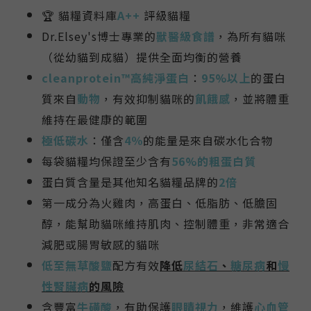
🏆
貓糧資料庫
A++
評級貓糧
Dr.Elsey's博士專業的
獸醫級食譜
，
為所有貓咪
（從幼貓到成貓）提供全面均衡的營養
cleanprotein™
高純淨蛋白
：
95%以上
的蛋白
質來自
動物
，有效抑制貓咪的
飢餓感
，並將體重
維持在最健康的範圍
極低碳水
：僅含
4％
的能量是來自碳水化合物
每袋貓糧均保證至少含有
56%的粗蛋白質
蛋白質含量是其他知名貓糧品牌的
2倍
第一成分為火雞肉，
高蛋白、低脂肪、低膽固
醇，能幫助貓咪維持肌肉、控制體重，非常適合
減肥或腸胃敏感的貓咪
低至無草酸鹽
配方有效
降低
尿結石
、
糖尿病
和
慢
性腎臟病
的風險
含豐富
牛磺酸
，有助
保護
眼睛視力
，維護
心血管