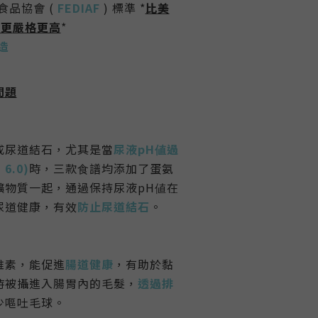
食品協會 (
FEDIAF
) 標準 *
比美
準更
嚴格更高
*
造
問題
成尿道結石，尤其是當
尿液pH値過
 6.0)
時，三款⻝譜均添加了蛋氨
礦物質一起，通過保持尿液pH値在
尿道健康
，
有效
防止尿道結石
。
維素
，
能促進
腸道健康
，
有助於黏
時被攝進入腸胃內的毛髮
，
透過排
少嘔吐毛球。