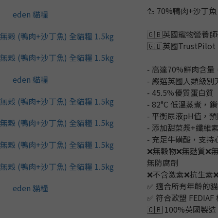
🦆 70%鴨肉+沙
🇬🇧英國寵物營養
🇬🇧英國TrustPilo
- 高達70%鮮肉含量
- 嚴選英國人類級別
- 45.5％優質蛋白質
- 82°C 低溫蒸煮
- 平衡尿液pH值，
- 添加甜菜漿+纖維
- 充足牛磺酸，支
❌無穀物❌無麩質❌
無防腐劑 
❌不含激素❌抗生素
✅ 適合所有年齡的
✅ 符合歐盟 FEDIAF
🇬🇧 100%英國製造