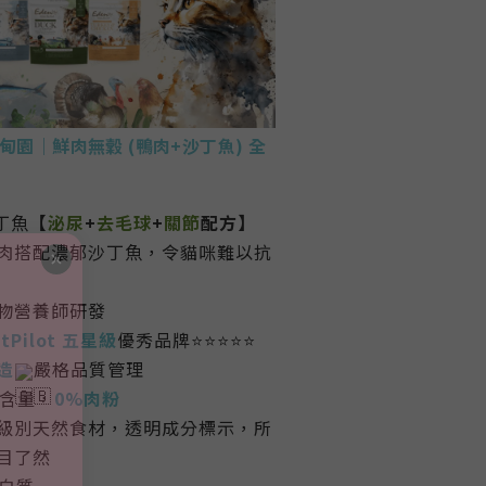
伊甸園｜
鮮肉無穀 (鴨肉+沙丁魚) 全
丁魚
【
泌尿
+
去毛球
+
關節
配方】
肉搭配
濃郁沙丁魚，
令貓咪難以抗
寵物營養師研發
tPilot
五星級
優秀品牌⭐️⭐️⭐️⭐️⭐️
造
嚴格品質管理
含量，
0%肉粉
級別天然食材，透明成分標示，所
目了然
白質