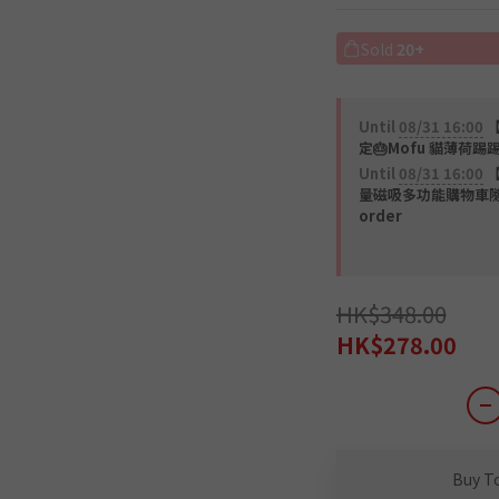
Sold
20+
Until
08/31 16:00
【
定🎂Mofu 貓薄荷踢踢
Until
08/31 16:00
【官
量磁吸多功能購物車隨機一款
order
HK$348.00
HK$278.00
Buy T