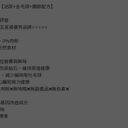
丁魚【泌尿+去毛球+關節配方】
師研發
t 五星級優秀品牌⭐️⭐️⭐️⭐️⭐️
，0%肉粉
天然食材
，鎖住營養與鮮味
預防尿結石，維持尿道健康
素，減少貓咪嘔吐毛球
持心臟和視力健康
無肉粉❌無味精❌無副產品❌無色素❌
❌基因改造成分
貓咪
 標準