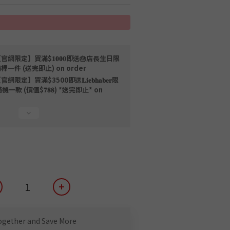
官網限定】買滿$𝟏𝟎𝟎𝟎即送🎂店長生日限
棒一件 (送完即止) on order
網限定】買滿$3500即送𝐋𝐢𝐞𝐛𝐡𝐚𝐛𝐞𝐫限
 (價值$𝟕𝟖𝟖) *送完即止* on
ogether and Save More