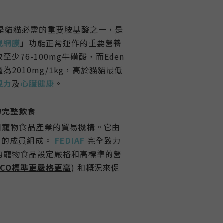
ne) 是貓貓必需的重要胺基酸之一，是
視網膜
」功能正常運作的重要營養
少76-100mg牛磺酸，而Eden
2010mg/1kg
，
高於貓貓最低
視力
及
心臟健康
。
的完整飲食
寵物食品產業的貿易機構。它由
國家的成員組成。
FEDIAF
完全致力
的寵物食品設定嚴格和高標準的營
FCO標準更
嚴格更高
) 和概況來促