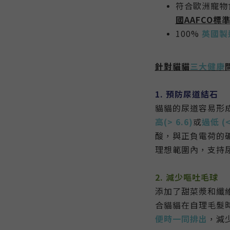
符合歐洲寵物
國AAFCO標
100%
英國
製
針對貓貓
三大健康
1. 預防尿道結石
貓貓的尿道容易形
高(> 6.6)
或
過低 (<
酸
，
與正負電荷的
理想範圍內
，
支持
2. 減少嘔吐毛球
添加了甜菜漿和纖
合貓貓在自理毛髮
便時一同排出
，
減