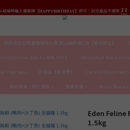
3
3
3
3
5
5
7
7
2
2
2
2
9
9
結帳時輸入優惠碼【𝐇𝐀𝐏𝐏𝐘𝐁𝐈𝐑𝐓𝐇𝐃𝐀𝐘】即可！部分產品不適用
結帳時輸入優惠碼【𝐇𝐀𝐏𝐏𝐘𝐁𝐈𝐑𝐓𝐇𝐃𝐀𝐘】即可！部分產品不適用
4
4
6
6
Days
Days
1
1
1
1
8
8
3
3
5
5
0
0
0
0
7
7
2
2
:
𝟎｜$𝟏𝟓𝟎𝟎✨即送罐罐/凍乾/玩具😻貓咪最愛✨𝐌𝐎𝐅𝐔貓薄荷踢踢棒🎀
4
4
6
6
Days
1
1
3
3
5
5
0
0
2
2
:
𝐯𝐞𝐚𝐛𝐨𝐰𝐥凍乾生肉貓糧😻𝟗𝟎%鮮肉內臟🌟𝟏𝟎𝟎%無骨配方✅
4
4
Days
H
1
1
🎂店長生日限量喵喵劵🥳買滿$𝟑𝟔𝟖即減$𝟐𝟖【搶完即止】
3
3
0
0
2
2
結帳時輸入優惠碼【𝐇𝐀𝐏𝐏𝐘𝐁𝐈𝐑𝐓𝐇𝐃𝐀𝐘】即可！部分產品不適用
Days
r Collection【Up to 40% OFF】
MeowMart Store Exclu
1
1
0
0
d Trial Sets
近期品【清貨價】
Cat Dry Food Free 
貓の零食 / 補水湯包
營養保健
Meow Beaut
Eden Feline 
1.5kg