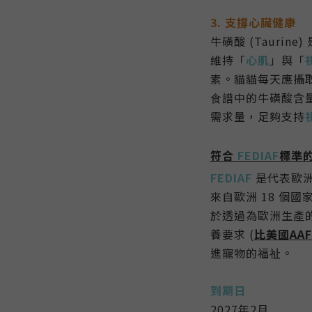
3. 支撐心臟健康
牛磺酸 (Tauri
維持「
心肌
」與「
素。貓貓每天應攝取至
⻝譜中的牛磺酸含量為
需求量
，
足夠支持
符合
FEDIAF
標準
FEDIAF
是代表歐洲
來自歐洲 18 個
於透過為歐洲生產
養要求 (
比美國AA
進寵物的福祉。
到期日
2027
年2月