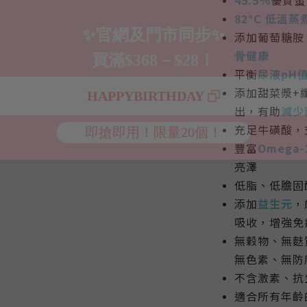
82°C 低溫蒸
添加葡萄糖胺
⻣健康
平衡
尿液pH
添加甜菜漿+
出，有助
減少
充足牛磺酸，
豐富
Omega-
亮澤
低脂、低膽固
添加
益生元
，
吸收，增強免
無穀物、無麩
無色素、無防
不含激素、抗
適合所有年齡