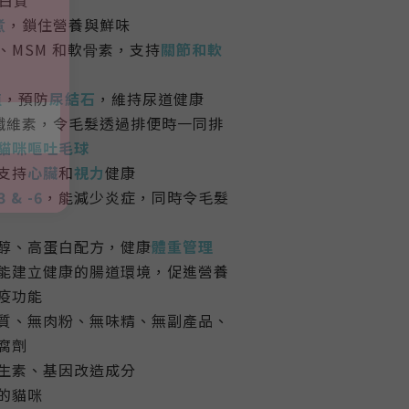
煮
，鎖住營養與鮮味
、MSM 和軟⻣素，支持
關節和軟
值
，預防
尿結石
，維持尿道健康
纖維素，令毛髮透過排便時一同排
貓咪嘔吐毛球
支持
心臟
和
視力
健康
3
& -6
，能
減少炎症，
同時令毛髮
醇、高蛋白配方，健康
體重管理
能建立健康的腸道環境，促進營養
疫功能
質、無肉粉、無味精、無副產品、
腐劑
生素
、基因改造成分
的貓咪