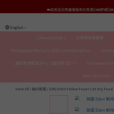
👑店長生日限量喵喵劵🎂買滿$𝟑𝟔𝟖即減$𝟐𝟖
👑店長生日限量喵喵劵🎂買滿$𝟑𝟔𝟖即減$𝟐𝟖
👑店長生日限定🎂官網滿$𝟔𝟎𝟎｜$𝟏𝟎𝟎
English
✨獨家優惠✨限時第𝟐件半價🔥🇳🇿紐西蘭𝐋𝐨
\ New Arrivals /
⏰限時激抵優惠
👑店長生日限量喵喵劵🎂買滿$𝟑𝟔𝟖即減$𝟐𝟖
Mofusand x Necoichi 2026 Limited Edition
Summe
\ 貓の零食低至$𝟏𝟕 /【搶完即止】
Cat Canned Foo
Wet Cat Food
View All
/
貓の乾糧
/
(UK) Eden Feline Feast Cat Dry Food