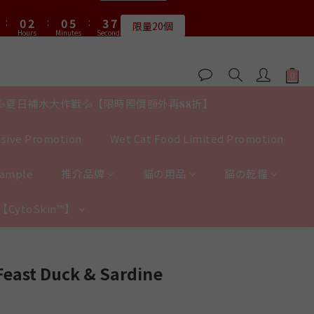
1
1
3
3
1
1
6
6
4
4
7
7
8
8
3
5
3
8
6
9
5
7
5
8
:
:
0
0
2
2
:
:
0
0
5
5
:
:
3
3
6
6
7
9
7
限量20個
限量20個
2
4
2
7
5
8
4
6
4
9
7
Hours
Hours
Minutes
Minutes
Seconds
Seconds
1
1
4
4
2
2
5
5
6
8
6
9
1
3
1
6
4
7
3
5
3
8
6
9
0
0
3
3
1
1
4
4
5
7
5
8
0
2
:
0
5
:
3
6
送完即止
2
4
2
7
5
8
2
2
0
0
3
3
4
6
4
9
7
Hours
Minutes
Seconds
1
4
2
5
1
3
1
6
4
7
1
1
2
2
3
5
3
8
6
9
0
3
1
4
0
2
:
0
5
:
3
6
0
0
1
1
𝟖月𝟑𝟏截止
2
4
2
7
5
8
2
0
3
ours
Minutes
Seconds
1
4
2
5
💦夏日補水大作戰💦【限時照價額外再𝟖𝟖折】
0
0
1
3
1
6
4
7
1
2
0
3
1
4
:
0
2
:
0
5
:
3
6
0
1
限量20個
2
0
3
Hours
Minutes
Seconds
sive Promotion
Wet Cat Food Limited Promotion
1
4
2
5
0
1
2
0
3
1
4
0
1
2
0
3
Sample
推介品牌
貓の用品
貓の乾糧
0
1
2
0
1
y【CytoSkin™】
0
BUY NOW
Feast Duck & Sardine