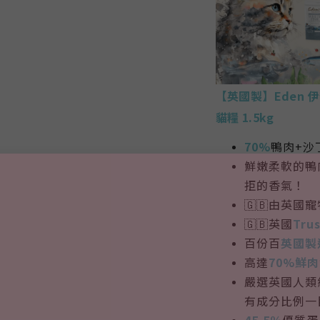
【英國製】Eden 
貓糧 1.5kg
70%
鴨肉+沙
鮮嫩
柔軟的鴨
拒的香氣！
🇬🇧由英國
🇬🇧英國
Trus
百份百
英國製
高達
70%鮮肉
嚴選英國人類
有成分比例一
45.5％
優質蛋