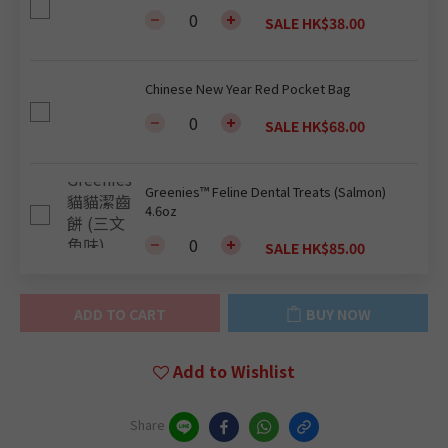
SALE HK$38.00
Chinese New Year Red Pocket Bag
SALE HK$68.00
Greenies™ Feline Dental Treats (Salmon)
4.6oz
SALE HK$85.00
ADD TO CART
BUY NOW
Add to Wishlist
Share