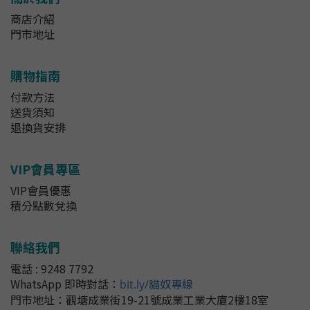
商店介紹
門市地址
購物指南
付款方法
送貨須知
退換貨安排
VIP會員專區
VIP會員優惠
積分點數兌換
聯絡我們
電話 : 9248 7792
WhatsApp 即時對話
：
bit.ly/貓奴專線
門市地址：
觀塘成業街19-21號成業工業大廈2樓18室