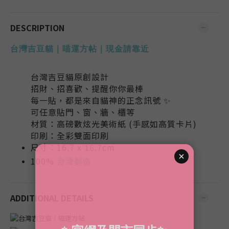
DESCRIPTION
台灣吉豆貓｜喵運方帖｜現金請靠近
台灣吉豆貓原創設計
招財、招喜歡、提醒你你最棒
每一貼，都是來自貓神的正念訊號 ✨
可任意貼門、窗、牆、櫃等
材質：高磅數炫光美術紙 (手感如高質卡片)
印刷：全彩雙面印刷
尺寸：16.7 x 16.7cm
100%
台灣製造
ADDITIONAL DETAILS