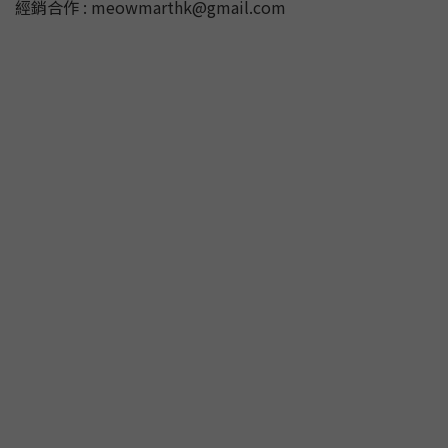
經銷合作 : meowmarthk@gmail.com