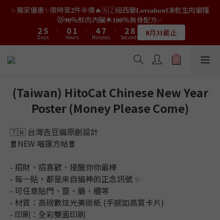
9
7
8
9
2
1
6
0
3
2
5
0
4
4
7
7
2
2
3
3
6
6
9
9
4
4
✨獨家優惠✨限時第𝟐件半價🔥🇳🇿紐西蘭𝐋𝐨𝐯𝐞𝐚𝐛𝐨𝐰𝐥凍乾生肉貓糧
👑店長生日限量喵喵劵🎂買滿$𝟑𝟔𝟖即減$𝟐𝟖🥳結帳時輸入優惠碼
8
6
7
8
1
0
5
2
1
4
9
9
3
3
6
6
1
1
2
2
5
5
8
8
3
3
【𝐇𝐀𝐏𝐏𝐘𝐁𝐈𝐑𝐓𝐇𝐃𝐀𝐘】即可！部分產品不適用
😻𝟗𝟎%鮮肉內臟🌟𝟏𝟎𝟎%無骨配方✅
7
5
6
9
7
0
4
1
0
3
8
8
2
2
5
5
:
:
0
0
1
1
:
:
4
4
7
7
:
:
2
2
6
9
4
5
8
6
𝟖月𝟑𝟏截止
限量20個
3
Days
Days
0
Hours
Hours
Minutes
Minutes
2
Seconds
Seconds
7
7
1
1
4
4
0
0
3
3
6
6
1
1
5
8
3
4
7
5
2
1
6
6
0
0
3
3
2
2
5
5
0
0
4
7
2
3
6
9
4
👑店長生日限量喵喵劵🎂買滿$𝟑𝟔𝟖即減$𝟐𝟖🥳結帳時輸入優惠碼
1
0
5
5
2
2
1
1
4
4
9
3
6
1
2
5
8
3
【𝐇𝐀𝐏𝐏𝐘𝐁𝐈𝐑𝐓𝐇𝐃𝐀𝐘】即可！部分產品不適用
0
4
4
1
1
0
0
3
3
8
2
5
:
0
1
:
4
7
:
2
限量20個
3
3
Days
0
0
Hours
Minutes
2
2
Seconds
7
1
4
0
3
6
1
(Taiwan) HitoCat Chinese New Year
2
2
1
1
6
0
3
2
5
0
1
1
Poster (Money Please Come)
0
0
5
2
1
4
0
0
4
1
0
3
3
0
2
🇹🇼 台灣吉豆貓原創設計
2
1
🧧NEW 喵運方帖🧧
1
0
0
- 招財、招喜歡、提醒你你最棒
- 每一貼，都是來自貓神的正念訊號 ✨
- 可任意貼門、窗、牆、櫃等
- 材質：高磅數炫光美術紙 (手感如高質卡片)
- 印刷：全彩雙面印刷