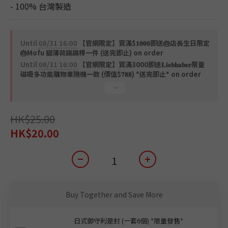
- 100% 台灣製造
Until
08/31 16:00
【官網限定】買滿$𝟏𝟎𝟎𝟎即送🎂店長生日限定
🎂Mofu 貓薄荷踢踢棒一件 (送完即止) on order
Until
08/31 16:00
【官網限定】買滿3000即送𝐋𝐢𝐞𝐛𝐡𝐚𝐛𝐞𝐫限量
磁吸多功能購物車隨機一款 (價值$𝟕𝟖𝟖) *送完即止* on order
HK$25.00
HK$20.00
Buy Together and Save More
日式御守利是封 (一套6個) *限量發售*