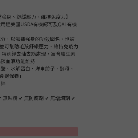
滋補強身、舒緩壓力、維持免疫力】
用經美國USDA有機認可及QAI 有機
養成分，以滋補強身的功效聞名，也被
並可幫助毛孩舒緩壓力、維持免疫力
牛：特別經去油去筋處理，富含維生素
毛孩血液功能維持
牛磺酸、水解蛋白、洋車前子、酵母、
食邊保養」
純粹
✔ 無味精 ✔ 無防腐劑 ✔ 無增調劑 ✔ 