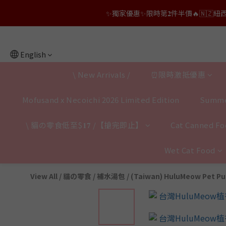
✨獨家優惠✨限時第𝟐件半價🔥🇳🇿紐西蘭𝐋𝐨
👑店長生日限量喵喵劵🎂買滿$𝟑𝟔𝟖即減$𝟐𝟖
👑店長生日限量喵喵劵🎂買滿$𝟑𝟔𝟖即減$𝟐𝟖
English
\ New Arrivals /
⏰限時激抵優惠
Mofusand x Necoichi 2026 Limited Edition
Summe
\ 貓の零食低至$𝟏𝟕 /【搶完即止】
Cat Canned Foo
Wet Cat Food
View All
/
貓の零食 / 補水湯包
/
(Taiwan) HuluMeow Pet Pu