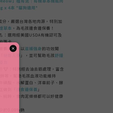
uMeow】植有泥｜有機草本機能肉
g x 4本 *貓狗適用*
成分，嚴選台灣各地肉源，特別加
證草本
，為毛孩邊食邊保養！
💪：選用經美國USDA有機認可及
可的瑪卡
營養成分，以
滋補強身
的功效聞
「
秘魯人蔘
」，並可幫助毛孩
舒緩
疫力
牛
🐮：特別經去油去筋處理，富含
、鋅等，幫助毛孩血液功能維持
牛磺酸、水解蛋白、洋車前子、酵
正做到「
邊食邊保養
」
、純粹，食肉泥條條都可以好健康
於0.08%鈉