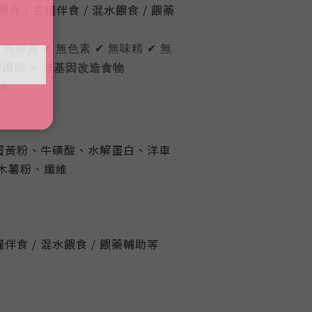
 / 主糧伴食 / 混水餵食 / 餵藥
 無膠質 ✔ 無色素 ✔ 無味精 ✔
無
增調劑
無
✔
基因改造食物
造
蛋黃粉、牛磺酸、水解蛋白、洋車
木薯粉、纖維
糧伴食 / 混水餵食 / 餵藥輔助等