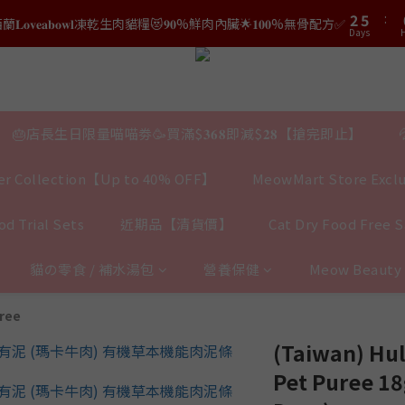
3
6
2
5
𝐯𝐞𝐚𝐛𝐨𝐰𝐥凍乾生肉貓糧😻𝟗𝟎%鮮肉內臟🌟𝟏𝟎𝟎%無骨配方✅
0
4
7
2
Days
H
2
5
1
4
結帳時輸入優惠碼【𝐇𝐀𝐏𝐏𝐘𝐁𝐈𝐑𝐓𝐇𝐃𝐀𝐘】即可！部分產品不適用
3
6
1
Days
1
4
0
3
2
5
結帳時輸入優惠碼【𝐇𝐀𝐏𝐏𝐘𝐁𝐈𝐑𝐓𝐇𝐃𝐀𝐘】即可！部分產品不適用
0
0
3
2
Days
1
4
2
1
0
3
1
0
2
0
1
🎂店長生日限量喵喵劵🥳買滿$𝟑𝟔𝟖即減$𝟐𝟖【搶完即止】
0
r Collection【Up to 40% OFF】
MeowMart Store Exclu
d Trial Sets
近期品【清貨價】
Cat Dry Food Free 
貓の零食 / 補水湯包
營養保健
Meow Beaut
ree
(Taiwan) Hu
Pet Puree 18g