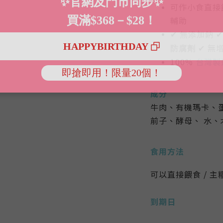
可作小食直接餵食
輔助
✔ 無添加鈉 ✔
✔ 無
防腐劑
100%
台灣製
成分
牛肉、有機瑪卡、
前子、酵母、 水、
食用方法
可以直接餵食 / 主
到期日