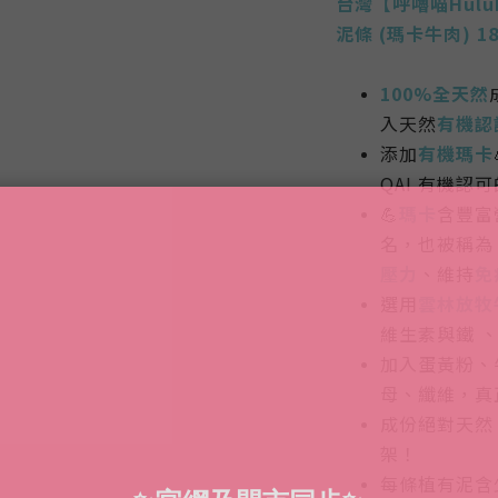
台灣【呼嚕喵Hul
泥條 (瑪卡牛肉) 18
100%全天然
入天然
有機認
添加
有機瑪卡
QAI 有機認
💪
瑪卡
含豐富
名，也被稱為
壓力
、維持
免
選用
雲林放牧
維生素與鐵 
加入蛋黃粉、
母、纖維，真
成份絕對天然
架！
每條植有泥含少