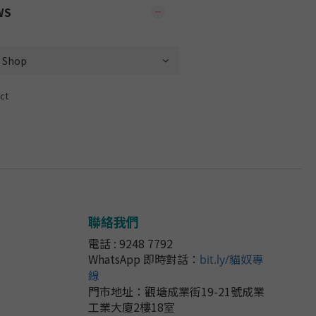
WS
ct
聯絡我們
電話 : 9248 7792
WhatsApp 即時對話
：
bit.ly/貓奴專
線
門市地址：
觀塘成業街19-21號成業
工業大廈2樓18室