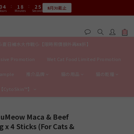
1
5
2
9
3
5
0
4
1
8
2
4
3
𝟖月𝟑𝟏截止
2
6
3
4
6
1
5
1
ours
Minutes
Seconds
:
0
4
:
1
8
:
2
4
3
0
7
1
3
限量20個
2
1
5
2
9
3
5
0
4
0
Hours
Minutes
Seconds
3
0
7
1
3
2
6
0
2
1
:
0
4
:
1
8
:
2
4
3
限量20個
2
6
0
2
1
5
1
Hours
Minutes
Seconds
0
3
0
7
1
3
2
1
5
1
0
4
0
2
6
0
2
1
0
4
0
3
1
5
1
0
3
2
0
4
0
💦夏日補水大作戰💦【限時照價額外再𝟖𝟖折】
2
1
3
1
0
2
0
sive Promotion
Wet Cat Food Limited Promotion
1
0
Sample
推介品牌
貓の用品
貓の乾糧
y【CytoSkin™】
BUY NOW
luMeow Maca & Beef
 x 4 Sticks (For Cats &