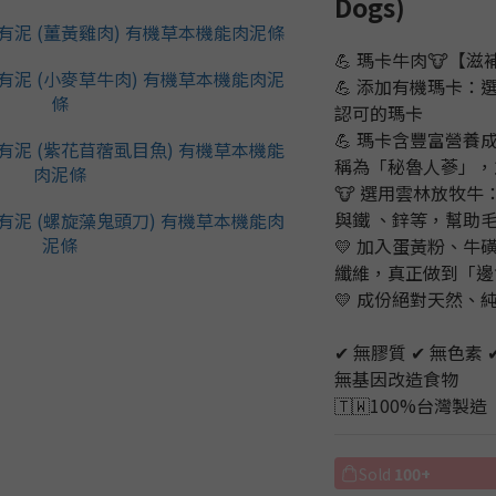
Dogs)
💪 瑪卡牛肉🐮【
💪 添加有機瑪卡：選
認可的瑪卡
💪 瑪卡含豐富營
稱為「秘魯人蔘」，
🐮 選用雲林放牧
與鐵 、鋅等，幫助
💛 加入蛋黃粉、
纖維，真正做到「邊
💛 成份絕對天然、
✔ 無膠質 ✔ 無色素 
無基因改造食物
🇹🇼100%台灣製造
Sold
100+