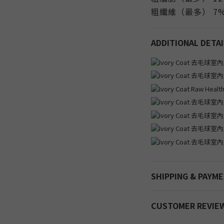
粗纖維（最多） 7
ADDITIONAL DETAI
SHIPPING & PAYM
CUSTOMER REVIE