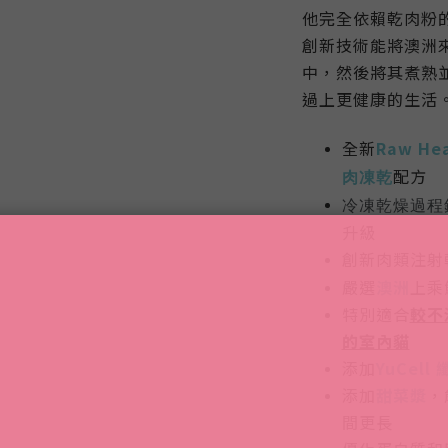
他完全依賴乾肉粉
創新技術能將澳洲
中，然後將其煮熟
過上更健康的生活
全新
Raw Hea
配方
肉凍乾
冷凍乾燥過程
升級
創新肉類注射
嚴選
澳洲
上乘
特別適合
較不
的室內貓
添加
YuCell
添加
甜菜漿
，
間更長