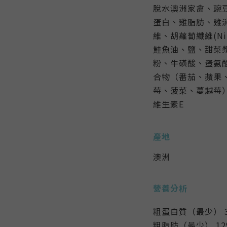
脫水澳洲家禽、豌
蛋白、雞脂肪、雞
維、胡蘿蔔纖維(Nin
鮭魚油、鹽、甜菜
粉、牛磺酸、蛋氨
合物（番茄、蘋果
莓、菠菜、蔓越莓
維生素E
產地
澳洲
營養分析
粗蛋白質（最少） 
粗脂肪（最少） 1