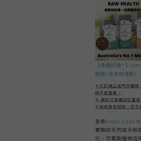
Iv
【免費試食*】
乾糧+生羊肉凍乾)
＊凡於網上或門市購物
味不能重複。
＊ 請於訂單備註位置
＊如試食包短缺，恕不
全新
Ivory Coat
R
實驗的天然成分
和
乾
，可幫助寵物活