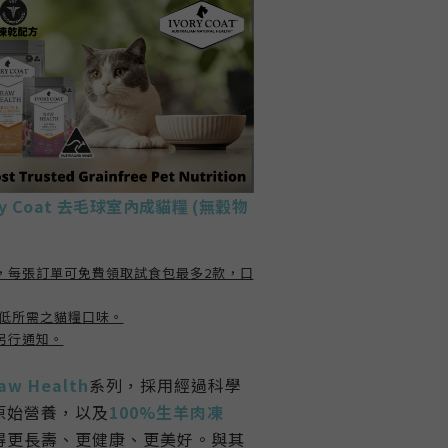
ory Coat 去毛球室內成貓糧 (無穀物
，每張訂單可免費領取試食包最多2款，口
寫低所需之貓糧口味。
另行通知。
aw Health
系列，
採用
經過科學
原始營養
，以及
100%生羊肉凍
得更長壽、更健康、更美好。
與其