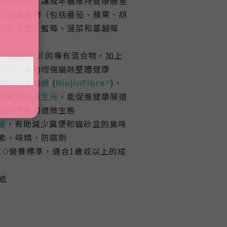
脂肪水平，讓成年貓維持健康體重
化
超級食物（包括番茄、蘋果、胡
羽衣甘藍、藍莓、菠菜和蔓越莓
他命
和
礦物質
的專有混合物，加上
食物
，有助増強貓咪整體健康
的
胡蘿蔔纖維
(
NinjinFibre®
)，
續來源的
益生元
，能促進健康腸道
有助平衡腸道微生態
蘭
，有助減少糞便和貓砂盆的臭味
素、味精、防腐劑
CO
營養標準，適合1歲或以上的成
造