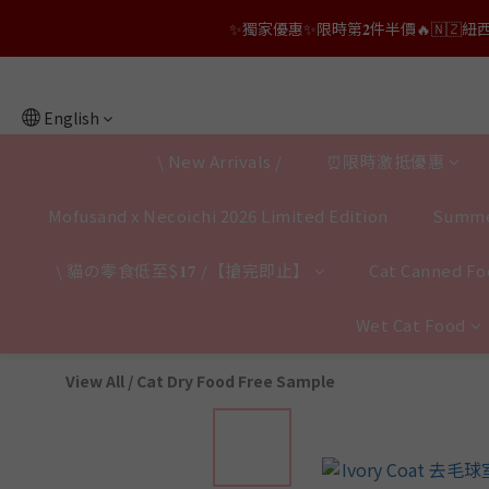
👑店長生日限量喵喵劵🎂買滿$𝟑𝟔𝟖即減$𝟐𝟖
👑店長生日限量喵喵劵🎂買滿$𝟑𝟔𝟖即減$𝟐𝟖
English
\ New Arrivals /
⏰限時激抵優惠
Mofusand x Necoichi 2026 Limited Edition
Summe
\ 貓の零食低至$𝟏𝟕 /【搶完即止】
Cat Canned Foo
Wet Cat Food
View All
/
Cat Dry Food Free Sample