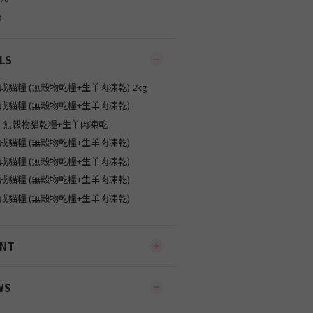
%
LS
ENT
WS