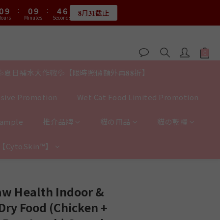
1
1
5
6
2
2
6
7
6
6
1
2
ours
Minutes
Seconds
8
8
3
4
3
3
:
0
9
:
0
9
:
4
5
1
1
5
6
限量20個
5
5
0
1
7
7
2
3
Hours
Minutes
Seconds
2
2
8
8
3
4
:
0
9
:
0
9
:
4
5
4
4
0
限量20個
6
6
1
2
Hours
Minutes
Seconds
1
1
7
7
2
3
8
8
3
4
3
3
5
5
0
1
0
0
6
6
1
2
7
7
2
3
2
2
4
4
0
5
5
0
1
6
6
1
2
1
1
3
3
4
4
0
5
5
0
1
0
0
2
2
💦夏日補水大作戰💦【限時照價額外再𝟖𝟖折】
3
3
4
4
0
1
1
2
2
3
3
0
0
1
1
2
2
sive Promotion
Wet Cat Food Limited Promotion
0
0
1
1
0
0
Sample
推介品牌
貓の用品
貓の乾糧
y【CytoSkin™】
aw Health Indoor &
 Dry Food (Chicken +