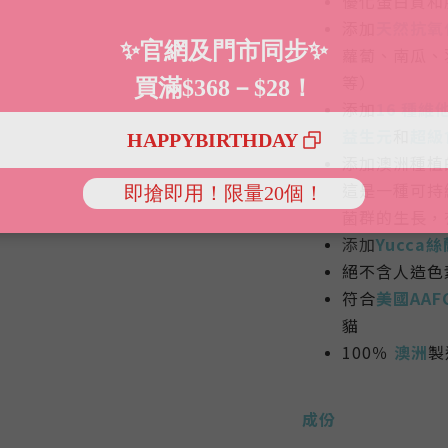
優化蛋白質和
添加
天然抗氧
蘿蔔、南瓜、
等）
添加
16 種維
益生元
和
超級
添加澳洲種植
這是一種可持
菌群的生長，
添加
Yucca絲
絕不含人造色
符合
美國AAF
貓
100％
澳洲
製
成份