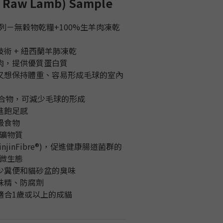
d Raw Lamb) Sample
th系列－無穀物乾糧+100%生羊肉凍乾
技術 + 紐西蘭羊肺凍乾
肉，提供優質蛋白質 
躍又想保持體重、容易形成毛球的室內
纖維混合物，可減少毛球的形成
進飽足感
級食物
和礦物質
injinFibre®)，促進健康腸道菌群的
微生態
減少糞便和貓砂盆的臭味
味精、防腐劑
，適合1歲或以上的成貓