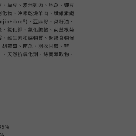
豆、扁豆、澳洲雞肉、地瓜、豌豆
消化物、冷凍乾燥羊肉、纖維素纖
jinFibre®)、亞麻籽、菜籽油、
漿、氯化鉀、氯化膽鹼、菊苣根菊
酸、維生素和礦物質、超級食物混
、胡蘿蔔、南瓜、羽衣甘藍、藍
）、天然抗氧化劑、絲蘭萃取物、
35%
2%