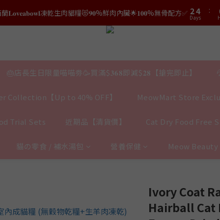
3
5
4
6
1
Days
H
1
3
2
4
3
5
結帳時輸入優惠碼【𝐇𝐀𝐏𝐏𝐘𝐁𝐈𝐑𝐓𝐇𝐃𝐀𝐘】即可！部分產品不適用
0
0
2
Days
1
3
2
4
結帳時輸入優惠碼【𝐇𝐀𝐏𝐏𝐘𝐁𝐈𝐑𝐓𝐇𝐃𝐀𝐘】即可！部分產品不適用
1
Days
0
2
1
3
0
1
0
2
0
1
0
🎂店長生日限量喵喵劵🥳買滿$𝟑𝟔𝟖即減$𝟐𝟖【搶完即止】
r Collection【Up to 40% OFF】
MeowMart Store Exclu
d Trial Sets
近期品【清貨價】
Cat Dry Food Free 
貓の零食 / 補水湯包
營養保健
Meow Beaut
Ivory Coat R
Hairball Cat