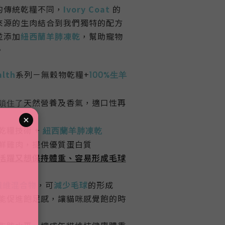
的傳統
乾糧
不同，
Ivory Coat
的
來源的生肉結合到我們獨特的配方
並添加
紐西蘭羊肺凍乾
，幫助寵物
。
lth
系列－無穀物乾糧+
100%生羊
天然營養及香氣，適口性再
鎖住了
乾糧技術 +
紐西蘭羊肺凍乾
鮮雞肉，提供優質蛋白質
活躍又想保持體重、容易形成毛球
 纖維混合物
，可
減少毛球
的形成
能促進飽足感，讓貓咪感覺飽的時