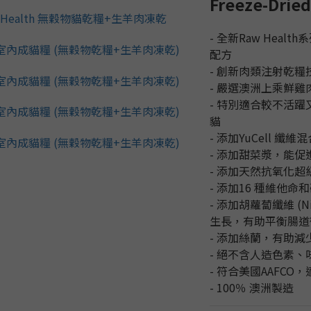
Freeze-Drie
- 全新Raw Heal
配方
- 創新肉類注射乾糧
- 嚴選澳洲上乘鮮雞
- 特別適合較不活
貓
- 添加YuCell 
- 添加甜菜漿，能促
- 添加天然抗氧化超
- 添加16 種維他命
- 添加胡蘿蔔纖維 (N
生長，有助平衡腸道
- 添加絲蘭，有助
- 絕不含人造色素、
- 符合美國AAFCO
- 100％ 澳洲製造