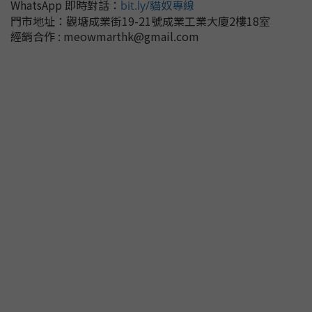
WhatsApp 即時對話
：
bit.ly/貓奴專線
門市地址：
觀塘成業街19-21號成業工業大廈2樓18室
經銷合作 : meowmarthk@gmail.com