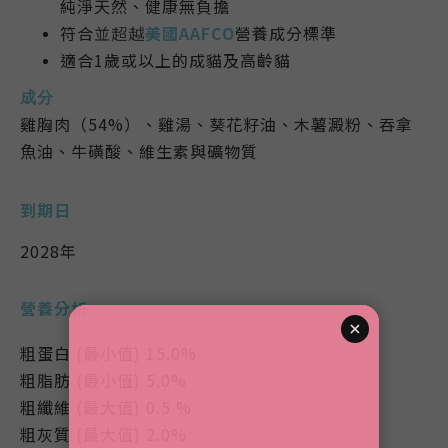
純淨天然、健康無負擔
符合
並超越
美國AAFCO
營養成分標準
適合1歲或以上的成貓及
高齡貓
成分
雞胸肉（54%）、雞湯、葵花籽油、木薯澱粉、吞拿
魚油、牛磺酸、維生素與礦物質
到期日
2028年
營養分析
粗蛋白 (最小值) 15.0%
粗脂肪 (最小值) 5.0%
粗纖維 (最大值) 0.5 %
粗灰質 (最大值) 2.0%