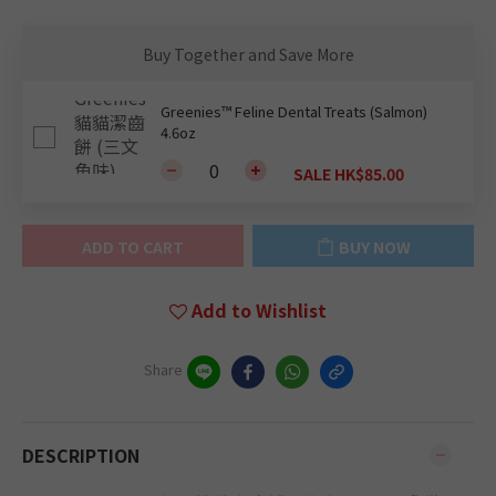
Buy Together and Save More
Greenies™ Feline Dental Treats (Salmon)
4.6oz
SALE HK$85.00
ADD TO CART
BUY NOW
Add to Wishlist
Share
DESCRIPTION