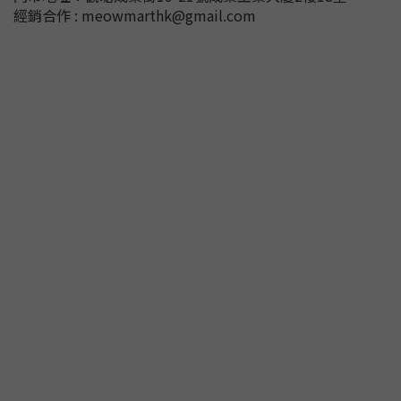
經銷合作 : meowmarthk@gmail.com