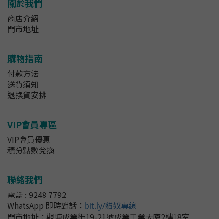
關於我們
商店介紹
門市地址
購物指南
付款方法
送貨須知
退換貨安排
VIP會員專區
VIP會員優惠
積分點數兌換
聯絡我們
電話 : 9248 7792
WhatsApp 即時對話
：
bit.ly/貓奴專線
門市地址：
觀塘成業街19-21號成業工業大廈2樓18室