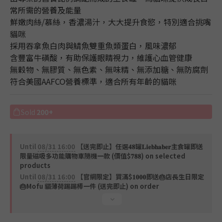
常所需的營養及能量
鮮嫩肉絲/慕絲，香濃湯汁，大大提升食慾，特別適合挑嘴
貓咪
採用吞拿魚白肉與鯖魚雙重魚類蛋白，風味濃郁
含豐富牛磺酸，有助保護眼睛視力，維護心血管健康
無穀物、無膠質、無色素、無味精、無添加糖、無防腐劑
符合美國AAFCO營養標準，適合所有年齡的貓咪
Sold
200+
Until
08/31 16:00
【送完即止】任選𝟒𝟖罐𝐋𝐢𝐞𝐛𝐡𝐚𝐛𝐞𝐫主食罐即送
限量磁吸多功能購物車隨機一款 (價值$𝟕𝟖𝟖) on selected
products
Until
08/31 16:00
【官網限定】買滿$𝟏𝟎𝟎𝟎即送🎂店長生日限定
🎂Mofu 貓薄荷踢踢棒一件 (送完即止) on order