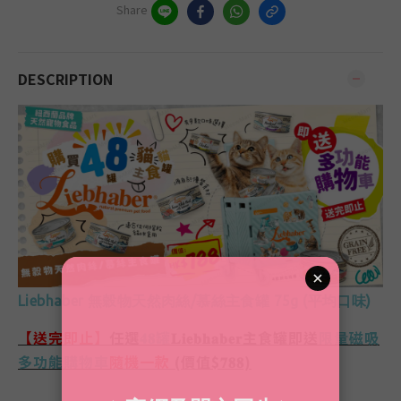
Share
DESCRIPTION
Liebhaber 無穀物天然肉絲/慕絲主食罐 75g (平均口味)
【送完即止】
任選
𝟒𝟖罐
𝐋𝐢𝐞𝐛𝐡𝐚𝐛𝐞𝐫主食罐即送
限量磁吸
多功能購物車
隨機一款
(價值$𝟕𝟖𝟖)