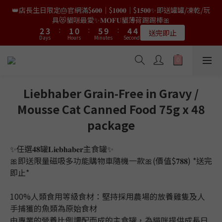
9
8
7
0
1
3
7
2
1
4
4
5
5
3
3
2
2
7
7
6
6
5
5
👑店長生日限定🎂官網滿$𝟔𝟎𝟎｜$𝟏𝟎𝟎𝟎｜$𝟏𝟓𝟎𝟎✨即送罐罐/凍乾/玩
👑店長生日限量喵喵劵🎂買滿$𝟑𝟔𝟖即減$𝟐𝟖🥳結帳時輸入優惠碼
8
9
7
6
9
0
2
6
1
0
3
3
4
4
2
2
1
1
6
6
5
5
4
4
【𝐇𝐀𝐏𝐏𝐘𝐁𝐈𝐑𝐓𝐇𝐃𝐀𝐘】即可！部分產品不適用
具😻貓咪最愛✨𝐌𝐎𝐅𝐔貓薄荷踢踢棒🎀
7
8
6
5
9
8
9
1
5
0
2
2
3
3
:
:
1
1
0
0
:
:
5
5
9
9
:
:
4
4
3
3
6
7
5
4
9
8
7
限量20個
送完即止
9
8
Days
Days
Hours
Hours
Minutes
Minutes
0
4
Seconds
Seconds
1
1
2
2
0
0
4
4
8
8
3
3
2
2
5
6
4
3
8
7
6
9
8
7
3
0
0
1
1
3
3
7
7
2
2
1
1
4
5
3
2
7
6
5
✨獨家優惠✨限時第𝟐件半價🔥🇳🇿紐西蘭𝐋𝐨𝐯𝐞𝐚𝐛𝐨𝐰𝐥凍乾生肉貓糧
8
9
7
6
9
2
0
0
2
2
6
6
1
1
0
0
3
4
2
1
6
5
4
😻𝟗𝟎%鮮肉內臟🌟𝟏𝟎𝟎%無骨配方✅
7
8
6
5
9
8
1
1
1
5
5
0
0
2
3
:
1
0
:
5
9
:
4
3
6
7
5
4
9
8
7
𝟖月𝟑𝟏截止
0
Days
Hours
Minutes
0
0
4
4
Seconds
1
2
0
4
8
3
2
5
6
4
3
8
7
6
Liebhaber Grain-Free in Gravy /
3
3
0
1
3
7
2
1
4
5
3
2
7
6
5
👑店長生日限量喵喵劵🎂買滿$𝟑𝟔𝟖即減$𝟐𝟖🥳結帳時輸入優惠碼
Mousse Cat Canned Food 75g x 48
2
2
0
2
6
1
0
3
4
2
1
6
5
4
【𝐇𝐀𝐏𝐏𝐘𝐁𝐈𝐑𝐓𝐇𝐃𝐀𝐘】即可！部分產品不適用
1
1
1
5
0
2
3
:
1
0
:
5
9
:
4
3
package
限量20個
0
0
Days
Hours
Minutes
0
4
Seconds
1
2
0
4
8
3
2
3
0
1
3
7
2
1
✨任選𝟒𝟖罐𝐋𝐢𝐞𝐛𝐡𝐚𝐛𝐞𝐫主食罐✨
2
0
2
6
1
0
🎀即送限量磁吸多功能購物車隨機一款🎀(價值$𝟕𝟖𝟖) *送完
1
1
5
0
即止*
0
0
4
3
100%人類食用等級食材：堅持採用農場的放養雞隻及人
2
手捕獲的魚類為原始食材
1
由專業的營養比例調配而成的主食罐，為貓咪提供成長日
0