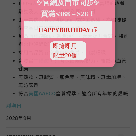
100%
人類食用等級
食材：
堅持採用農場的放養
雞隻及人手捕獲的魚類為原始食材
由專業的營養比例調配而成的主食罐，為
貓咪提
供成長日常所需的營養及能量
鮮嫩肉絲/慕絲，香濃湯汁，大大提升食慾，特別
適合挑嘴貓咪
採用高品質吞拿魚白肉魚片，口感細緻
含豐富
牛磺酸
，有助保護眼睛視力，維護心血管
健康
無穀物、無膠質、無色素、無味精、無添加糖、
無防腐劑
符合
美國AAFCO
營養標準，適合所有年齡的貓咪
到期日
2028年9月