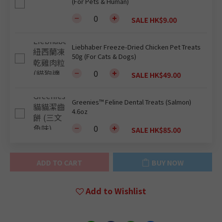
(For Pets & Human)
SALE HK$9.00
Liebhaber Freeze-Dried Chicken Pet Treats
50g (For Cats & Dogs)
SALE HK$49.00
Greenies™ Feline Dental Treats (Salmon)
4.6oz
SALE HK$85.00
ADD TO CART
BUY NOW
Add to Wishlist