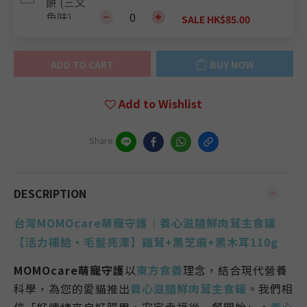
SALE HK$85.00
ADD TO CART
BUY NOW
Add to Wishlist
Share
DESCRIPTION
台灣MOMOcare萌寵守護｜養心滋膳鮮肉茸主食罐
【活力補給・毛髮亮澤】雞茸+黑芝麻+黑木耳110g
MOMOcare萌寵守護
以
東方食養
理念
，結合現代營養
科學，為您的愛貓推出
養心滋膳鮮肉茸主食罐
。
我們相
信「
好情緒來自好腸胃，安定幸福從一餐開始
」。
養心