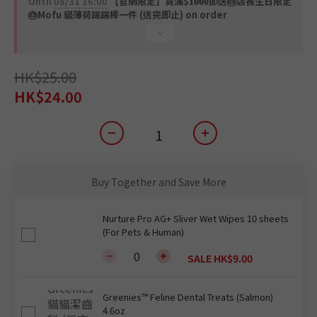
Until
08/31 16:00
【官網限定】買滿$𝟏𝟎𝟎𝟎即送🎂店長生日限定
🎂Mofu 貓薄荷踢踢棒一件 (送完即止) on order
HK$25.00
HK$24.00
Buy Together and Save More
Nurture Pro AG+ Sliver Wet Wipes 10 sheets
(For Pets & Human)
SALE HK$9.00
Greenies™ Feline Dental Treats (Salmon)
4.6oz