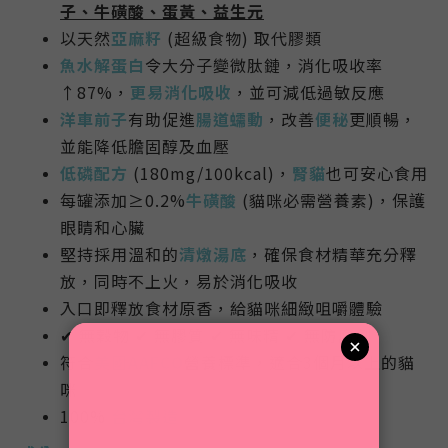
子、牛磺酸、蛋黃、益生元
以天然
亞麻籽
(超級食物) 取代膠類
魚水解蛋白
令大分子變微肽鏈，消化吸收率
↑87%，
更易消化吸收
，並可減低過敏反應
洋車前子
有助促進
腸道蠕動
，改善
便秘
更順暢，
並能降低膽固醇及血壓
低磷配方
(180mg/100kcal)，
腎貓
也可安心食用
每罐添加≥0.2%
牛磺酸
(貓咪必需營養素)，保護
眼睛和心臟
堅持採用溫和的
清燉湯底
，確保食材精華充分釋
放，同時不上火，易於消化吸收
入口即釋放食材原香，給貓咪細緻咀嚼體驗
✔ 無穀物 ✔ 無膠質 ✔ 無味精 ✔
無
防腐劑
符合
美國AAFCO
營養標準，適合3個月以上的貓
咪
100%
台灣製造