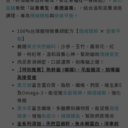
滋膳
象徵「
以食養生
，
柔潤滋養
」，結合溫和滋養湯底
調理，專為
情緒理解
與
營養平衡
。
100%台灣寵物營養師配方
【
情緒理解
×
營養平
衡
】
嚴選
東方
天然輔料
：
沙參、玉竹、蟲草花、紅
藜、枸杞等
，
溫和滋養心神，幫助貓咪
情緒安定
肉泥
柔滑綿密，口感濃厚，
挑嘴貓之選！
【特別推薦】
熟齡貓 (補鐵)、⽑髮黯淡、挑嘴貓
⾼接受度
黑芝麻
富含蛋白質、脂肪、纖維、鈣質、維生素E
及Omega-3，能促進
毛髮健康
、
腸道蠕動
、強化
骨骼
黑木耳
富含纖維、多醣體和礦物質，能促進
腸道
健康
、增強
免疫力
，
補鐵補血
，幫助鈣質吸收
全系列添加 : 天然
亞麻籽、魚水解蛋白、洋車前