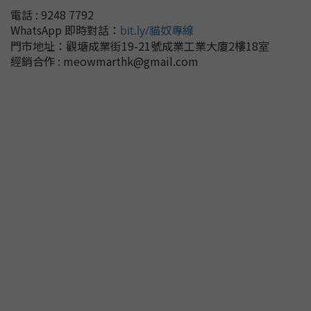
電話 : 9248 7792
WhatsApp 即時對話
：
bit.ly/貓奴專線
門市地址：
觀塘成業街19-21號成業工業大廈2樓18室
經銷合作 : meowmarthk@gmail.com