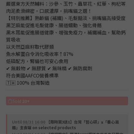
嚴選東方天然輔料：沙參、玉竹、蟲草花、紅藜、枸杞等
肉泥柔滑綿密，口感濃厚，挑嘴貓之選！
【特別推薦】熟齡貓 (補鐵)、⽑髮黯淡、挑嘴貓⾼接受度
黑芝麻能促進毛髮健康、腸道蠕動、強化骨骼
黑木耳能促進腸道健康、增強免疫力，補鐵補血，幫助鈣
質吸收
以天然亞麻籽取代膠類
魚水解蛋白令消化吸收率↑87%
低磷配方，腎貓也可安心食用
✔ 無穀物 ✔ 無膠質 ✔ 無味精 ✔ 無防腐劑 
符合美國AAFCO營養標準
🇹🇼 100% 台灣製造
Sold
20+
Until
08/31 16:00
【限時買𝟑送𝟏】台灣「哲心研」𝐱「養心滋
膳」主食罐 on selected products