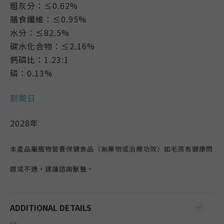
粗灰分：≤0.62%
膳食纖維：≤0.95%
水分：≤82.5%
碳水化合物：≤2.16%
鈣磷比：1.23:1
磷：0.13%
到期日
2028年
本產品屬寵物營養保健食品（無藥物或治療功效）如毛孩有健康問
題或不適，建議諮詢獸醫。
ADDITIONAL DETAILS