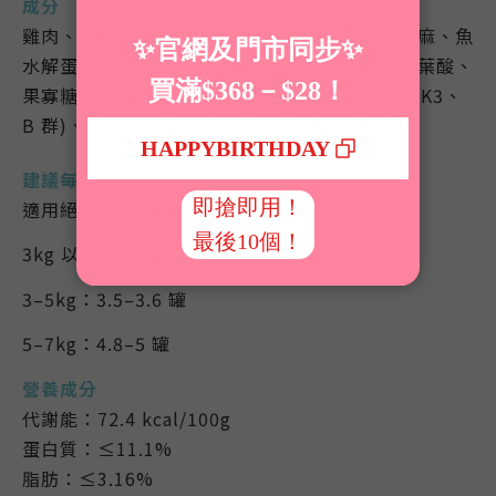
成分
雞肉、雞脂、雞湯、雞肝、雞心、黑木耳、黑芝麻、魚
水解蛋白、洋車前子、蛋黃、亞麻籽、牛磺酸、葉酸、
果寡糖、綜合氨基酸、綜合維生素 (A、D3、E、K3、
B 群)、綜合礦物質（鐵、銅、錳、鋅、碘、硒）
建議每日食量
適用絕育及室內貓，依體重調整：
3kg 以下：2.5 罐
3–5kg：3.5–3.6 罐
5–7kg：4.8–5 罐
營養成分
代謝能：72.4 kcal/100g
蛋白質：≤11.1%
脂肪：≤3.16%