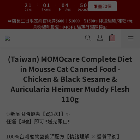
9
1
0
0
3
7
5
4
3
4
3
7
3
9
8
7
8
7
8
7
4
3
2
3
2
6
4
👑店長生日限量喵喵劵🎂買滿$𝟑𝟔𝟖即減$𝟐𝟖🥳結帳時輸入優惠碼
8
0
2
6
4
3
2
3
2
6
2
👑店長生日限定🎂官網滿$𝟔𝟎𝟎｜$𝟏𝟎𝟎𝟎｜$𝟏𝟓𝟎𝟎✨即送罐罐/凍乾/玩
8
7
6
7
6
7
6
3
2
1
2
1
5
【𝐇𝐀𝐏𝐏𝐘𝐁𝐈𝐑𝐓𝐇𝐃𝐀𝐘】即可！部分產品不適用
3
7
1
5
3
2
1
2
1
5
具😻貓咪最愛✨𝐌𝐎𝐅𝐔貓薄荷踢踢棒🎀
1
7
6
5
6
5
9
6
5
9
9
2
1
:
0
1
:
0
4
:
9
2
限量20個
6
0
4
2
1
:
0
1
:
0
4
:
0
6
5
4
5
4
8
5
送完即止
Days
Hours
Minutes
Seconds
4
9
8
9
8
1
0
0
3
8
1
5
Days
Hours
Minutes
Seconds
3
9
1
0
0
3
5
4
3
4
3
7
4
3
9
8
7
8
7
0
2
7
0
4
2
8
0
2
4
3
2
3
2
6
3
2
✨獨家優惠✨限時第𝟐件半價🔥🇳🇿紐西蘭𝐋𝐨𝐯𝐞𝐚𝐛𝐨𝐰𝐥凍乾生肉貓糧
8
7
6
7
6
1
6
3
1
7
1
3
2
1
2
1
5
2
😻𝟗𝟎%鮮肉內臟🌟𝟏𝟎𝟎%無骨配方✅
1
7
6
5
6
5
9
0
5
9
2
0
6
0
2
1
:
0
1
:
0
4
:
1
0
6
5
4
5
4
8
𝟖月𝟑𝟏截止
4
8
1
5
(Taiwan) MOMOcare Complete Diet
Days
Hours
Minutes
Seconds
9
1
0
0
3
0
5
4
3
4
3
7
3
7
0
4
8
0
2
4
3
2
3
2
6
in Mousse Cat Canned Food -
2
👑店長生日限量喵喵劵🎂買滿$𝟑𝟔𝟖即減$𝟐𝟖🥳結帳時輸入優惠碼
6
3
7
1
3
2
1
2
1
5
【𝐇𝐀𝐏𝐏𝐘𝐁𝐈𝐑𝐓𝐇𝐃𝐀𝐘】即可！部分產品不適用
1
5
Chicken & Black Sesame &
2
6
0
2
1
:
0
1
:
0
4
:
0
限量20個
4
1
5
Days
Hours
Minutes
Seconds
Auricularia Heimuer Muddy Flesh
1
0
0
3
3
0
4
0
2
2
110g
3
1
1
2
0
0
1
✨新品限時優惠【買3送1】✨
0
任選【4罐】即可‼送完即止‼
100%台灣寵物營養師配方【情緒理解 × 營養平衡】