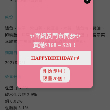
100%台灣製造
成份
鱸魚、蜂子、紫山藥、雞蛋黃、木薯、鱸魚精、雞油、
卵磷脂、洋車前子、蒟蒻、柴魚、魚水解蛋白、裙帶菜
萃取物(含褐藻醣膠)、酵母萃取物、維生素E
到期日
2027年3月
營養分析
粗蛋白 8.9%
碳水化合物 2.9%
鈣 0.02%
粗脂肪 3.1%