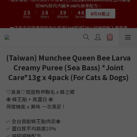
0
Days
Hours
3
Minutes
4
Seconds
3
1
2
0
7
2
8
3
7
5
6
4
6
7
4
5
3
5
6
👑店長生日限量喵喵劵🎂買滿$𝟑𝟔𝟖即減$𝟐𝟖🥳結帳時輸入優惠碼
2
3
2
0
1
6
1
7
2
6
4
5
3
5
6
3
4
2
9
4
5
9
【𝐇𝐀𝐏𝐏𝐘𝐁𝐈𝐑𝐓𝐇𝐃𝐀𝐘】即可！部分產品不適用
👑店長生日限量喵喵劵🎂買滿$𝟑𝟔𝟖即減$𝟐𝟖🥳結帳時輸入優惠碼
1
2
1
0
5
0
6
1
5
3
4
2
9
4
5
9
2
3
:
1
8
:
3
9
:
4
8
【𝐇𝐀𝐏𝐏𝐘𝐁𝐈𝐑𝐓𝐇𝐃𝐀𝐘】即可！部分產品不適用
限量20個
0
1
0
4
5
0
4
Days
Hours
Minutes
Seconds
2
3
:
1
8
:
3
9
:
4
8
1
2
0
7
2
8
3
7
限量20個
0
Days
Hours
3
Minutes
4
Seconds
3
1
2
0
7
2
8
3
7
0
1
6
1
7
2
6
2
3
2
0
1
6
1
7
2
6
0
5
0
6
1
5
1
2
1
0
5
0
6
1
5
4
5
0
4
0
1
0
4
5
0
4
3
4
3
(Taiwan) Munchee Queen Bee Larva
0
3
4
3
2
3
2
Creamy Puree (Sea ​​Bass) *Joint
2
3
2
1
2
1
1
2
1
0
1
0
Care*13g x 4pack (For Cats & Dogs)
0
1
0
0
0
♡貪貪♡首度跨界聯名 x 蜂之鄉
🐝 蜂王胎 + 高蛋白 🐝
保健機能 x 美味 一次滿足！
✅ 全台首創蜂王胎肉泥🐝
✅ 蛋白質平均高達10%
✅ 減磷減鈉配方