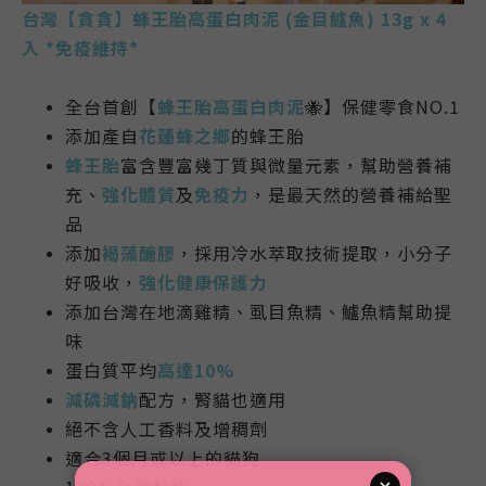
台灣【貪貪】蜂王胎高蛋白肉泥 (金目鱸魚
) 13g x 4
入 *
免疫維持
*
全台首創【
蜂王胎高蛋白肉泥
🐝】
保健零食NO.1
添加產自
花蓮蜂之鄉
的蜂王胎
蜂王胎
富含豐富幾丁質與微量元素，幫助營養補
充、
強化體質
及
免疫力
，是最天然的營養補給聖
品
添加
褐藻醣膠
，採用冷水萃取技術提取，小分子
好吸收，
強化健康保護力
添加台灣在地滴雞精、虱目魚精、鱸魚精幫助提
味
蛋白質平均
高達10%
減磷減鈉
配方，腎貓也適用
絕
不含人工香料及增稠劑
適合3個月或以上的貓狗