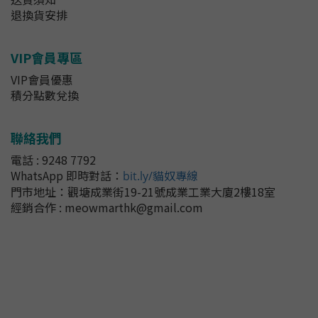
退換貨安排
VIP會員專區
VIP會員優惠
積分點數兌換
聯絡我們
電話 : 9248 7792
WhatsApp 即時對話
：
bit.ly/貓奴專線
門市地址：
觀塘成業街19-21號成業工業大廈2樓18室
經銷合作 : meowmarthk@gmail.com