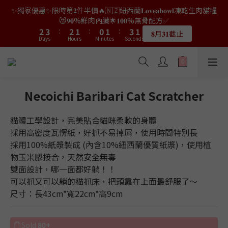
9
9
8
7
8
8
0
1
0
1
4
4
5
5
4
4
3
3
2
2
3
3
5
5
3
3
✨獨家優惠✨限時第𝟐件半價🔥🇳🇿紐西蘭𝐋𝐨𝐯𝐞𝐚𝐛𝐨𝐰𝐥凍乾生肉貓糧
👑店長生日限量喵喵劵🎂買滿$𝟑𝟔𝟖即減$𝟐𝟖🥳結帳時輸入優惠碼
8
9
8
7
6
7
9
7
0
0
3
3
4
4
3
3
2
2
1
1
2
2
4
4
2
2
【𝐇𝐀𝐏𝐏𝐘𝐁𝐈𝐑𝐓𝐇𝐃𝐀𝐘】即可！部分產品不適用
😻𝟗𝟎%鮮肉內臟🌟𝟏𝟎𝟎%無骨配方✅
7
8
7
6
5
6
8
6
2
2
3
3
:
:
2
2
1
1
:
:
0
0
1
1
:
:
3
3
1
1
6
7
6
5
4
5
7
5
𝟖月𝟑𝟏截止
限量20個
Days
Days
Hours
Hours
Minutes
Minutes
Seconds
Seconds
1
1
2
2
1
1
0
0
0
0
2
2
0
0
5
6
5
4
3
4
6
4
0
0
1
1
0
0
1
1
4
5
4
3
2
3
5
3
👑店長生日限量喵喵劵🎂買滿$𝟑𝟔𝟖即減$𝟐𝟖🥳結帳時輸入優惠碼
0
0
0
0
3
4
3
2
1
2
4
2
【𝐇𝐀𝐏𝐏𝐘𝐁𝐈𝐑𝐓𝐇𝐃𝐀𝐘】即可！部分產品不適用
2
3
:
2
1
:
0
1
:
3
1
限量20個
Days
Hours
Minutes
Seconds
1
2
1
0
0
2
0
Necoichi Baribari Cat Scratcher
0
1
0
1
0
0
貓體工學設計，完美貼合貓咪柔軟的身體
採用高密度瓦愣紙，好抓不易掉屑，使用時間特別長
採用100%紙漿製成 (內含10%紐西蘭優質紙漿)，使用植
物玉米膠接合，天然安全無毒
雙面設計，哪一面都好躺！！
可以抓又可以躺的貓抓床，把頭靠在上面最舒服了～
尺寸：長43cm*寬22cm*高9cm
Sold
80+