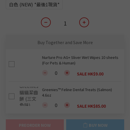
白色 (NEW) *最後1現貨*
Buy Together and Save More
Nurture Pro AG+ Sliver Wet Wipes 10 sheets
(For Pets & Human)
SALE HK$9.00
Greenies™ Feline Dental Treats (Salmon)
4.6oz
SALE HK$85.00
PREORDER NOW
BUY NOW