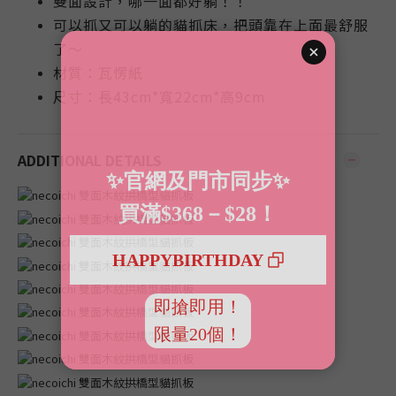
雙面設計，哪一面都好躺！！
可以抓又可以躺的貓抓床，把頭靠在上面最舒服
了～
材質：瓦愣紙
尺寸：長43
cm*
寬22
cm*
高9
cm
ADDITIONAL DETAILS