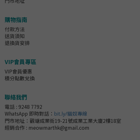
門市地址
購物指南
付款方法
送貨須知
退換貨安排
VIP會員專區
VIP會員優惠
積分點數兌換
聯絡我們
電話 : 9248 7792
WhatsApp 即時對話
：
bit.ly/貓奴專線
門市地址：
觀塘成業街19-21號成業工業大廈2樓18室
經銷合作 : meowmarthk@gmail.com