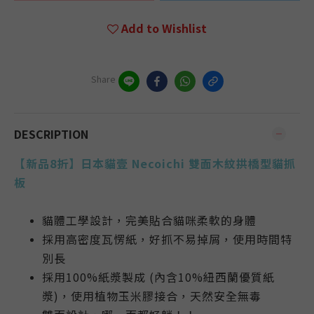
Add to Wishlist
Share
DESCRIPTION
【新品8折】日本貓壹 Necoichi 雙面木紋拱橋型貓抓
板
貓體工學設計，完美貼合貓咪柔軟的身體
採用高密度
瓦愣紙，
好抓不易掉屑，使用時間特
別長
採用100%紙漿製成 (內含10%紐西蘭優質紙
漿)，使用植物玉米膠接合，天然安全無毒