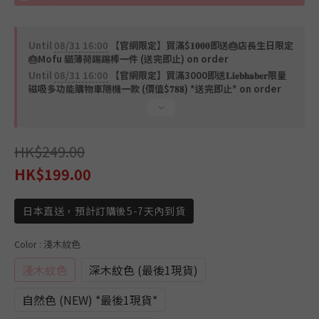
Until
08/31 16:00
【官網限定】買滿$𝟏𝟎𝟎𝟎即送🎂店長生日限定
🎂Mofu 貓薄荷踢踢棒一件 (送完即止) on order
Until
08/31 16:00
【官網限定】買滿3000即送𝐋𝐢𝐞𝐛𝐡𝐚𝐛𝐞𝐫限量
磁吸多功能購物車隨機一款 (價值$𝟕𝟖𝟖) *送完即止* on order
HK$249.00
HK$199.00
日本直送，預計訂購後5-7天內到貨
Color
: 淺木紋色
淺木紋色
深木紋色 (最後1現貨)
自然色 (NEW) *最後1現貨*