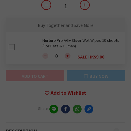
Buy Together and Save More
Nurture Pro AG+ Sliver Wet Wipes 10 sheets
(For Pets & Human)
SALE HK$9.00
ADD TO CART
BUY NOW
Add to Wishlist
Share