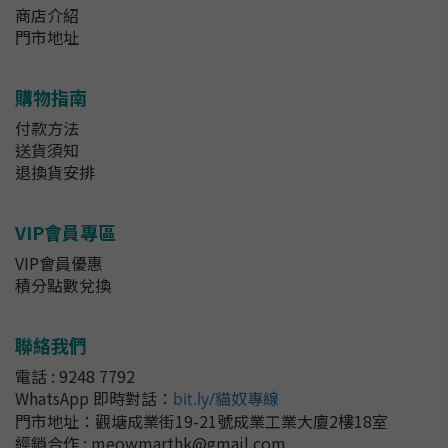
商店介紹
門市地址
購物指南
付款方法
送貨須知
退換貨安排
VIP會員專區
VIP會員優惠
積分點數兌換
聯絡我們
電話 : 9248 7792
WhatsApp 即時對話
：
bit.ly/貓奴專線
門市地址：
觀塘成業街19-21號成業工業大廈2樓18室
經銷合作 : meowmarthk@gmail.com