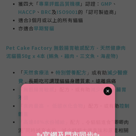
獲四大「
專業評鑑品質機構
」認證：
GMP
、
HACCP
、
BRC
及
ISO9001
的「認可製造商」
適合3個月或以上的所有貓貓
亦適合
早期腎貓
Pet Cake Factory 無穀腸胃敏感配方 - 天然健康肉
泥貓醬50g x 4本 (鮪魚・雞肉・三文魚・海産物)
「
天然食療法
+
特別營養配方
」或有助
減少醫療
長期吃可調理貓貓身體質素，遠離病痛
費
，
「
無穀腸胃敏感
」配方，或有助
減少嘔吐 / 腸胃
不適
「
含肉量高 • 低碳水化合物
」配方，或有助
控制
體重
「
高達
88%水份補給
」配方，令貓貓進食"唧唧肉
泥"同時補充水份，減少貓貓大便臭味和尿道相關