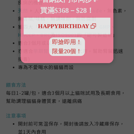
疾病的機會
天然
+
人類食用級數
Human Grade
，無色素，
無香精/味精，無調味劑，無防腐劑
獲四大「
專業評鑑品質機構
」認證：
GMP
、
HACCP
、BRC
及
ISO9001
的「認可製造商」
適合3個月或以上的所有貓貓
亦適合
早期腎貓
(加速新陳代謝，幫助腎臟迅速
排毒)
專為不愛喝水的貓貓而設
餵食方法
每日1-2罐/包，適合3個月以上貓咪試用及長期食用，
幫助調理貓貓身體質素，遠離病痛
注意事項
開封前可常温保存，開封後請放入冷藏庫保存，
並1天內食用