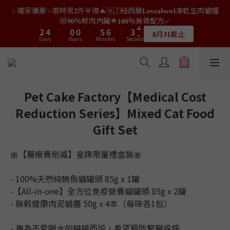
9
7
7
8
0
0
2
3
4
1
4
4
6
6
2
2
2
2
7
7
8
8
5
5
3
3
✨獨家優惠✨限時第𝟐件半價🔥🇳🇿紐西蘭𝐋𝐨𝐯𝐞𝐚𝐛𝐨𝐰𝐥凍乾生肉貓糧
👑店長生日限量喵喵劵🎂買滿$𝟑𝟔𝟖即減$𝟐𝟖🥳結帳時輸入優惠碼
8
6
6
9
7
1
2
3
0
3
3
5
5
1
1
1
1
6
6
7
7
4
4
2
2
【𝐇𝐀𝐏𝐏𝐘𝐁𝐈𝐑𝐓𝐇𝐃𝐀𝐘】即可！部分產品不適用
😻𝟗𝟎%鮮肉內臟🌟𝟏𝟎𝟎%無骨配方✅
7
9
5
5
8
6
0
1
2
2
2
4
4
:
:
0
0
0
0
:
:
5
5
6
6
:
:
3
3
1
1
6
8
4
4
9
7
5
𝟖月𝟑𝟏截止
限量20個
Days
Days
Hours
Hours
Minutes
Minutes
0
1
Seconds
Seconds
1
1
3
3
4
4
5
5
2
2
0
0
5
7
3
3
8
9
6
4
0
0
0
2
2
3
3
4
4
1
1
4
6
2
2
7
8
5
3
👑店長生日限量喵喵劵🎂買滿$𝟑𝟔𝟖即減$𝟐𝟖🥳結帳時輸入優惠碼
1
1
2
2
3
3
0
0
3
5
1
1
6
7
4
2
【𝐇𝐀𝐏𝐏𝐘𝐁𝐈𝐑𝐓𝐇𝐃𝐀𝐘】即可！部分產品不適用
0
0
1
1
2
2
2
4
:
0
0
:
5
6
:
3
1
限量20個
Days
Hours
Minutes
0
0
1
1
Seconds
1
3
4
5
2
0
Pet Cake Factory【Medical Cost
0
0
0
2
3
4
1
Reduction Series】Mixed Cat Food
1
2
3
0
0
1
2
Gift Set
0
1
0
🎀【醫療費削減】皇牌限量禮盒裝🎀
- 100%天然純鮪魚貓罐頭 85g x 1罐
-【All-in-one】全方位免疫營養貓罐頭 85g x 2罐
- 無穀健康肉泥貓醬 50g x 4本（每味各1包）
- 專為不愛喝水的貓貓而設，希望預防腎臟疾病