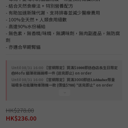
- 結合天然食療法 + 特別營養配方
- 有助加速新陳代謝、支持排毒並減少醫療費用
- 100%全天然 + 人類食用級數
- 高達90%水份補給
- 無色素，無香精/味精，無調味劑，無肉副產品，無防腐
劑
- 亦適合早期腎貓
Until
08/31 16:00
【官網限定】買滿$𝟏𝟎𝟎𝟎即送🎂店長生日限定
🎂Mofu 貓薄荷踢踢棒一件 (送完即止) on order
Until
08/31 16:00
【官網限定】買滿3000即送𝐋𝐢𝐞𝐛𝐡𝐚𝐛𝐞𝐫限量
磁吸多功能購物車隨機一款 (價值$𝟕𝟖𝟖) *送完即止* on order
HK$278.00
HK$236.00