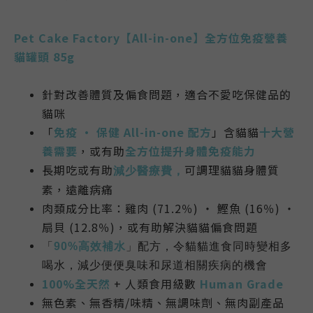
Pet Cake Factory【All-in-one】全方位免疫營養
貓罐頭 85g
針對改善體質及偏食問題，適合不愛吃保健品的
貓咪
「
免疫 ・ 保健 All-in-one 配方
」含貓貓
十大營
養需要
，或有助
全方位提升身體免疫能力
長期吃或有助
可調理貓貓身體質
減少醫療費，
素，遠離病痛
肉類成分比率：雞肉 (71.2％) ・ 鰹魚 (16％) ・
扇貝 (12.8％)，或有助解決貓貓偏食問題
「
90%高效補水
」配方，令貓貓進食同時變相多
喝水，減少便便臭味和尿道相關疾病的機會
100%全天然
+
人類食用級數
Human Grade
無色素、無香精/味精、無調味劑、無肉副產品