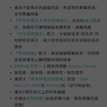
專為不愛喝水的貓貓而設，希望預防腎臟疾病，
支持腎臟排毒
「
天然食療法
+
特別營養配方
」或有助
減少醫療
長期吃可調理貓貓身體質素，遠離病痛
費
，
「
89%高效補水
」配方，令貓貓進食"鮪魚丼"同
時變相多喝水，減少便便臭味和尿道相關疾病的
機會
「
低磷低鈉
」配方，減低貓貓腎臟負荷，同時降
低患皮膚及心臟相關疾病的機會
100%全天然
+
人類食用級數
Human Grade
無色素，無味精，無調味劑，無防腐劑
獲四大「
專業評鑑品質機構
」認證：
GMP
、
HACCP
、
BRC
及
ISO9001
的「認可製造商」
適合3個月或以上的所有貓貓
亦適合
早期腎貓
(加速新陳代謝，幫助腎臟迅速
排毒)