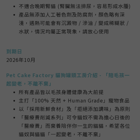
不適合晚期腎貓 (腎臟無法排尿，容易形成水腫)
產品無添加人工著色劑及防腐劑，顏色略有深
淺，遇熱可能會有沉澱物 / 滲油 / 變成稀糊狀 /
水狀，情況均屬正常現象，請放心使用
到期日
2026年10月
Pet Cake Factory 貓狗罐頭工
房
介紹 -
「陪毛孩一
起變老，不離不棄」
所有產品皆以毛孩身體健康為大前提
主打「100% 天然 + Human Grade」寵物食品
以「採用新鮮食材」及「拒絕添加調味」為原則
「醫療費削減系列」可令貓奴不需為擔心日後的
「醫療費」而棄養陪伴你一生的貓貓，希望各位
貓奴與貓貓「一起變老，不離不棄」