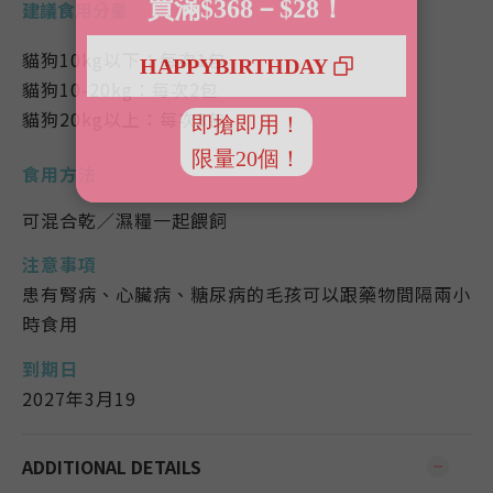
建議食用分量
貓狗10kg以下：每次1包
貓狗10-20kg：每次2包
貓狗20kg以上：每次3包
食用方法
可混合乾／濕糧一起餵飼
注意事項
患有腎病、心臟病、糖尿病的毛孩可以跟藥物間隔兩小
時食用
到期日
2027年3月19
ADDITIONAL DETAILS