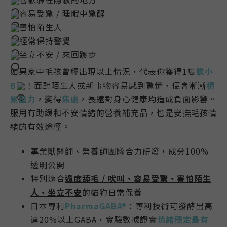
容易受驚 / 睡眠中驚醒
害怕陌生人
經常保持警覺
坐立不安 / 來回踱步
如果家中毛孩曾經出現以上情況，代表你獲得1隻
膽小
B
！面對陌生人或新事物容易感到驚慌，便會漸漸
積
累壓力
，變得
焦慮
，長遠對身心健康均造成負面影響
。
服用有助緩和不安情緒的營養補充品，也是安撫毛孩情
緒的有效途徑。
專業獸醫師、營養師
團隊
合力研發，成分100％
透明公開
特別適合
過度舔毛 / 吠叫、容易受驚、害怕陌生
人、坐立不安
的貓狗日常保養
日本專利
PharmaGABA®
：專利技術可發酵出高
達20%以上GABA，實驗數據證實
情緒穩定最有