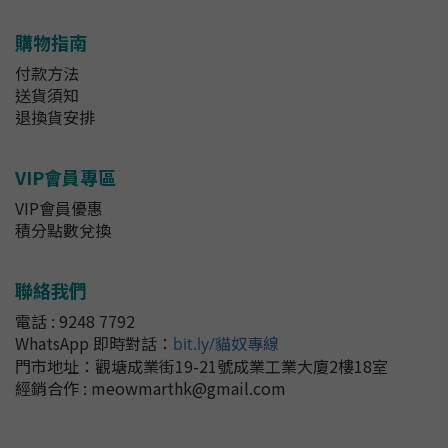
購物指南
付款方法
送貨須知
退換貨安排
VIP會員專區
VIP會員優惠
積分點數兌換
聯絡我們
電話 : 9248 7792
WhatsApp 即時對話
：
bit.ly/貓奴專線
門市地址：
觀塘成業街19-21號成業工業大廈2樓18室
經銷合作 : meowmarthk@gmail.com