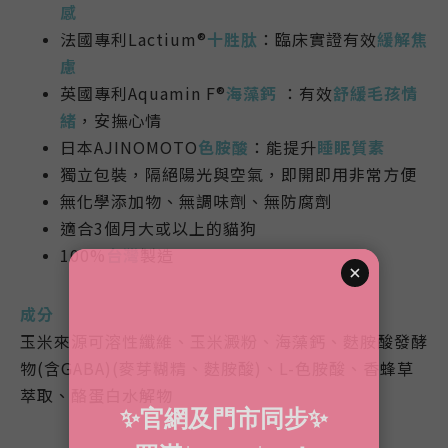
感
法國專利Lactium®
十胜肽
：臨床實證有效
緩解焦
慮
英國專利Aquamin F®
海藻鈣
：有效
舒緩毛孩情
緒
，安撫心情
日本AJINOMOTO
色胺酸
：能提升
睡眠質素
獨立包裝，隔絕陽光與空氣，即開即用非常方便
無化學添加物、無調味劑、無防腐劑
適合3個月大或以上的貓狗
100%
台灣
製造
成分
玉米來源可溶性纖維、玉米澱粉、海藻鈣、麩胺酸發酵
物(含GABA)(麥芽糊精、麩胺酸)、L-色胺酸、香蜂草
萃取、酪蛋白水解物