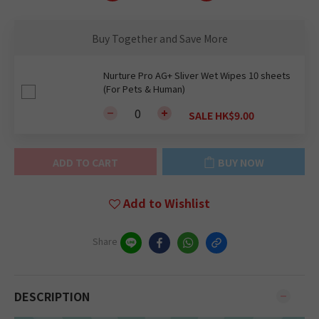
Buy Together and Save More
Nurture Pro AG+ Sliver Wet Wipes 10 sheets
(For Pets & Human)
SALE HK$9.00
ADD TO CART
BUY NOW
Add to Wishlist
Share
DESCRIPTION