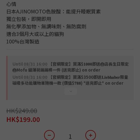
3
1
心情
2
0
日本AJINOMOTO色胺酸：能提升睡眠質素
1
獨立包裝，即開即用
0
無化學添加物、無調味劑、無防腐劑
適合3個月大或以上的貓狗
100%台灣製造
Until
08/31 16:00
【官網限定】買滿$𝟏𝟎𝟎𝟎即送🎂店長生日限定
🎂Mofu 貓薄荷踢踢棒一件 (送完即止) on order
Until
08/31 16:00
【官網限定】買滿$3500即送𝐋𝐢𝐞𝐛𝐡𝐚𝐛𝐞𝐫限量
磁吸多功能購物車隨機一款 (價值$𝟕𝟖𝟖) *送完即止* on order
HK$249.00
HK$199.00