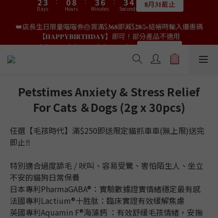
9
7
6
6
4
4
5
5
2
2
5
5
8
8
5
5
👑店長生日限量喵喵劵🎂買滿$𝟑𝟔𝟖即減$𝟐𝟖🥳結帳時輸入優惠碼
👑店長生日限量喵喵劵🎂買滿$𝟑𝟔𝟖即減$𝟐𝟖🥳結帳時輸入優惠碼
8
9
6
9
9
5
5
9
3
3
4
4
1
1
9
9
4
4
7
7
4
4
【𝐇𝐀𝐏𝐏𝐘𝐁𝐈𝐑𝐓𝐇𝐃𝐀𝐘】即可！部分產品不適用
【𝐇𝐀𝐏𝐏𝐘𝐁𝐈𝐑𝐓𝐇𝐃𝐀𝐘】即可！部分產品不適用
7
8
5
8
8
9
4
4
8
2
2
3
3
:
:
0
0
8
8
:
:
3
3
6
6
:
:
3
3
6
7
4
7
7
限量20個
限量20個
8
3
3
Days
Days
Hours
Hours
Minutes
Minutes
Seconds
Seconds
7
1
1
2
2
7
7
2
2
5
5
2
2
5
6
3
6
9
6
9
7
2
2
6
0
0
1
1
6
6
1
1
4
4
1
1
4
5
2
5
8
5
👑店長生日限定🎂官網滿$𝟔𝟎𝟎｜$𝟏𝟎𝟎𝟎｜$𝟏𝟓𝟎𝟎✨即送罐罐/凍乾/玩
8
9
6
9
9
1
1
5
0
0
5
5
0
0
3
3
0
0
9
3
4
1
9
4
7
4
具😻貓咪最愛✨𝐌𝐎𝐅𝐔貓薄荷踢踢棒🎀
7
8
5
8
8
9
0
0
4
4
4
2
2
8
2
3
:
0
8
:
3
6
:
3
6
7
4
7
7
送完即止
8
3
Days
Hours
3
3
Minutes
1
1
Seconds
7
1
2
7
2
5
2
5
6
3
6
9
6
Petstimes Anxiety & Stress Relief
9
7
2
2
2
0
0
6
0
1
6
1
4
1
4
5
2
5
8
5
✨獨家優惠✨限時第𝟐件半價🔥🇳🇿紐西蘭𝐋𝐨𝐯𝐞𝐚𝐛𝐨𝐰𝐥凍乾生肉貓糧
8
9
6
9
9
1
For Cats ＆Dogs (2g x 30pcs)
1
1
5
0
5
0
3
0
9
3
4
1
9
4
7
4
😻𝟗𝟎%鮮肉內臟🌟𝟏𝟎𝟎%無骨配方✅
7
8
5
8
8
0
0
0
4
4
2
8
2
3
:
0
8
:
3
6
:
3
6
7
4
7
7
𝟖月𝟑𝟏截止
3
Days
Hours
3
Minutes
1
Seconds
7
任選【毛孩時代】滿$250即送限定貓抓車車(無上限)送完
1
2
7
2
5
2
5
6
3
6
9
6
2
2
0
6
0
1
6
1
4
1
即止‼
4
5
2
5
8
5
👑店長生日限量喵喵劵🎂買滿$𝟑𝟔𝟖即減$𝟐𝟖🥳結帳時輸入優惠碼
1
1
5
0
5
0
3
0
3
4
1
9
4
7
4
【𝐇𝐀𝐏𝐏𝐘𝐁𝐈𝐑𝐓𝐇𝐃𝐀𝐘】即可！部分產品不適用
0
0
4
4
2
2
3
:
0
8
:
3
6
:
3
特別適合過度舔毛 / 吠叫、容易受驚、害怕陌生人、坐立
限量20個
3
Days
Hours
3
Minutes
1
Seconds
1
2
7
2
5
2
不安的貓狗日常保養
2
2
0
0
1
6
1
4
1
日本專利PharmaGABA®：實驗數據證實情緒穩定最有感
1
1
0
5
0
3
0
法國專利Lactium®十胜肽：臨床實證有效緩解焦慮
0
0
4
2
英國專利Aquamin F®海藻鈣 ：有效舒緩毛孩情緒，安撫