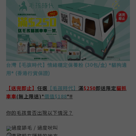
台灣【毛孩時代】情緒穩定保養粉 (30包/盒) *貓狗適
用* (香港行貨保證)
【
送完即止
】
任選
【毛孩時代】
滿
$250
即送
限定
貓抓
車車
(無上限送)*
價值$188
*‼
你的毛孩曾否出現以下情況？
過度舔毛 / 過度吠叫
喜歡躲在隱蔽的地方