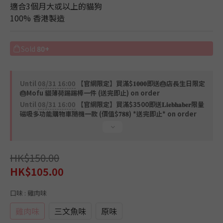
適合3個月大或以上的貓狗
100% 香港製造
Sold
80+
Until
08/31 16:00
【官網限定】買滿$𝟏𝟎𝟎𝟎即送🎂店長生日限定
🎂Mofu 貓薄荷踢踢棒一件 (送完即止) on order
Until
08/31 16:00
【官網限定】買滿$3500即送𝐋𝐢𝐞𝐛𝐡𝐚𝐛𝐞𝐫限量
磁吸多功能購物車隨機一款 (價值$𝟕𝟖𝟖) *送完即止* on order
HK$150.00
HK$105.00
口味
: 雞肉味
雞肉味
三文魚味
原味