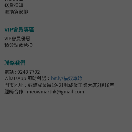
送貨須知
退換貨安排
VIP會員專區
VIP會員優惠
積分點數兌換
聯絡我們
電話 : 9248 7792
WhatsApp 即時對話
：
bit.ly/貓奴專線
門市地址：
觀塘成業街19-21號成業工業大廈2樓18室
經銷合作 : meowmarthk@gmail.com