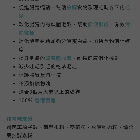
促進腸胃蠕動，幫助
分解
食物及理毛時吞下的
毛
髮
軟化腸胃內的頑固毛髮，幫助
便便形成
，有效
清
除宿便
消化酵素有助加強分解蛋白質，加快食物消化速
度
提升身體的
營養吸收率
，維持健康消化機能
減少吐毛引起的乾咳嘔吐
保護腸胃及消化道
不添加礦物油
適合3個月大或以上的貓狗
100%
香港
製造
雞肉味成分
圓苞車前子殼、菊苣根粉、麥苗粉、水解雞肉粉、综合
果蔬酵素粉