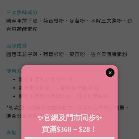
三文魚味成分
圓苞車前子殼、菊苣根粉、麥苗粉、水解三文魚粉、综
合果蔬酵素粉
原味成分
圓苞車前子殼、菊苣根粉、麥苗粉、综合果蔬酵素粉
使用方法
將粉末混和於食物中 或
將粉末倒於掌心，餵飼寵物服用 或
將粉末溶和於適量清水，再以針筒餵飼
*初次服用或腸胃敏感的寵物，建議先給予較少劑量，
餵食分量及頻率亦可依需求再作適當調整。
產地