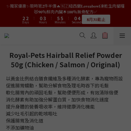
9
9
7
7
0
0
1
3
3
1
4
4
4
4
2
2
5
5
7
7
7
7
2
2
5
5
✨獨家優惠✨限時第𝟐件半價🔥🇳🇿紐西蘭𝐋𝐨𝐯𝐞𝐚𝐛𝐨𝐰𝐥凍乾生肉貓糧
👑店長生日限量喵喵劵🎂買滿$𝟑𝟔𝟖即減$𝟐𝟖🥳結帳時輸入優惠碼
8
8
6
9
6
9
0
2
2
0
3
3
3
3
1
1
4
4
6
6
6
6
1
1
4
4
【𝐇𝐀𝐏𝐏𝐘𝐁𝐈𝐑𝐓𝐇𝐃𝐀𝐘】即可！部分產品不適用
😻𝟗𝟎%鮮肉內臟🌟𝟏𝟎𝟎%無骨配方✅
7
7
5
8
5
8
1
1
2
2
2
2
:
:
0
0
3
3
:
:
5
5
5
5
:
:
0
0
3
3
6
6
4
7
9
9
4
7
𝟖月𝟑𝟏截止
限量20個
Days
Days
Hours
Hours
Minutes
Minutes
0
0
Seconds
Seconds
1
1
1
1
2
2
4
4
4
4
2
2
5
5
3
6
8
8
3
6
0
0
0
0
1
1
3
3
3
3
1
1
4
4
2
5
7
7
2
5
👑店長生日限量喵喵劵🎂買滿$𝟑𝟔𝟖即減$𝟐𝟖🥳結帳時輸入優惠碼
0
0
2
2
2
2
0
0
3
3
1
4
6
6
1
4
【𝐇𝐀𝐏𝐏𝐘𝐁𝐈𝐑𝐓𝐇𝐃𝐀𝐘】即可！部分產品不適用
1
1
1
1
2
2
:
0
3
:
5
5
:
0
3
限量20個
Days
Hours
Minutes
0
0
0
0
Seconds
1
1
2
4
4
2
Royal-Pets Hairball Relief Powder
0
0
1
3
3
1
50g (Chicken / Salmon / Original)
0
2
2
0
1
1
0
0
以黃金比例結合膳食纖維及多種消化酵素，專為寵物而設
促進腸胃蠕動，幫助分解食物及理毛時吞下的毛髮
軟化腸胃內的頑固毛髮，幫助便便形成，有效清除宿便
消化酵素有助加強分解蛋白質，加快食物消化速度
提升身體的營養吸收率，維持健康消化機能
減少吐毛引起的乾咳嘔吐
保護腸胃及消化道
不添加礦物油