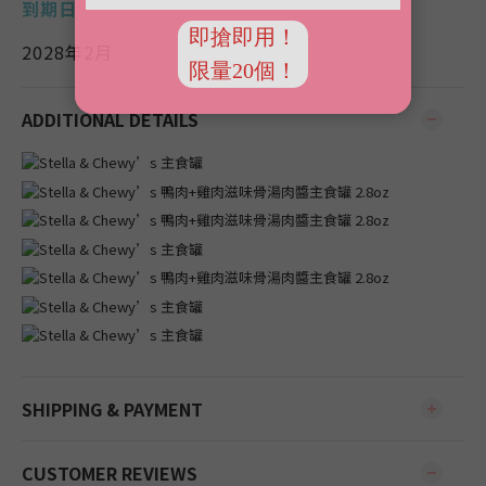
到期日
2028年2月
ADDITIONAL DETAILS
SHIPPING & PAYMENT
CUSTOMER REVIEWS