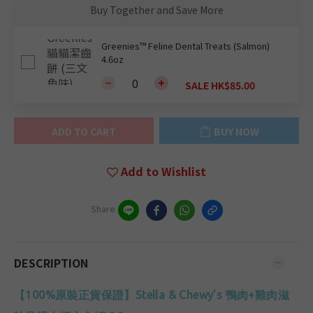
Buy Together and Save More
Greenies™ Feline Dental Treats (Salmon)
4.6oz
SALE HK$85.00
ADD TO CART
BUY NOW
Add to Wishlist
Share
DESCRIPTION
【
100%原裝正貨保證
】
Stella & Chewy’s
鴨肉+雞肉滋