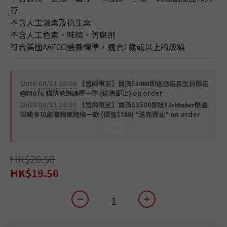
豆
不含人工激素及抗生素
不含人工色素、味精、防腐劑
符合美國AAFCO營養標準，適合1歲或以上的成貓
Until
08/31 16:00
【官網限定】買滿$𝟏𝟎𝟎𝟎即送🎂店長生日限定
🎂Mofu 貓薄荷踢踢棒一件 (送完即止) on order
Until
08/31 16:00
【官網限定】買滿$3500即送𝐋𝐢𝐞𝐛𝐡𝐚𝐛𝐞𝐫限量
磁吸多功能購物車隨機一款 (價值$𝟕𝟖𝟖) *送完即止* on order
HK$20.50
HK$19.50