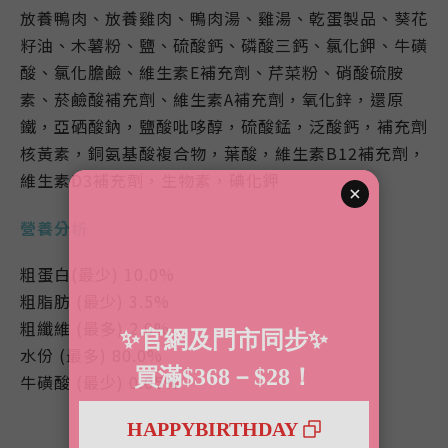
放養鴨肉、放養雞肉、鴨肉湯、雞湯、乾蛋製品、葵花
籽油、木薯粉、鹽、硫酸鈣、磷酸三鈣、氯化鉀、牛磺
酸、氯化膽鹼、維生素E補充劑、芹菜粉、硝酸硫胺
素、菸鹼酸補充劑、維生素A補充劑，氧化鋅，還原
鐵，亞硒酸鈉，鹽酸吡哆醇，硫酸錳，泛酸鈣，補充劑
核黃素，銅氨基酸複合物，葉酸，維生素B12補充劑，
維生素D3補充劑，生物素，碘化鉀
營養分析
粗蛋白(最少) 10.0%
粗脂肪 (最少) 3.5%
粗纖維 (最多) 2.0%
水份 (最多) 80.0%
牛磺酸 (最少) 0.05%