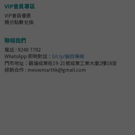
VIP會員專區
VIP會員優惠
積分點數兌換
聯絡我們
電話 : 9248 7792
WhatsApp 即時對話
：
bit.ly/貓奴專線
門市地址：
觀塘成業街19-21號成業工業大廈2樓18室
經銷合作 : meowmarthk@gmail.com