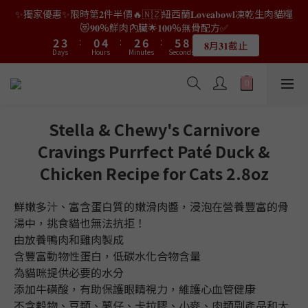
9
7
9
0
2
0
1
2
0
4
3
6
4
4
5
5
2
2
6
6
4
4
8
8
7
7
✨獨家優惠✨限時第𝟐件半價🔥🇳🇿紐西蘭𝐋𝐨𝐯𝐞𝐚𝐛𝐨𝐰𝐥凍乾生肉貓糧
👑店長生日限量喵喵劵🎂買滿$𝟑𝟔𝟖即減$𝟐𝟖🥳結帳時輸入優惠碼
8
9
6
8
1
0
1
3
2
5
3
3
4
4
1
1
5
5
3
3
7
7
6
6
9
9
【𝐇𝐀𝐏𝐏𝐘𝐁𝐈𝐑𝐓𝐇𝐃𝐀𝐘】即可！部分產品不適用
😻𝟗𝟎%鮮肉內臟🌟𝟏𝟎𝟎%無骨配方✅
7
8
5
9
7
0
0
2
1
4
2
2
3
3
:
:
0
0
4
4
:
:
2
2
6
6
:
:
5
5
8
8
6
7
4
8
6
9
𝟖月𝟑𝟏截止
限量20個
Days
Days
Hours
Hours
Minutes
Minutes
1
Seconds
Seconds
0
3
1
1
2
2
3
3
1
1
5
5
4
4
7
7
5
6
3
7
5
9
8
0
2
0
0
1
1
2
2
0
0
4
4
3
3
6
6
4
5
2
6
4
8
7
👑店長生日限量喵喵劵🎂買滿$𝟑𝟔𝟖即減$𝟐𝟖🥳結帳時輸入優惠碼
1
0
0
1
1
3
3
2
2
5
5
3
4
1
5
3
7
6
9
【𝐇𝐀𝐏𝐏𝐘𝐁𝐈𝐑𝐓𝐇𝐃𝐀𝐘】即可！部分產品不適用
0
0
0
2
2
1
1
4
4
2
3
:
0
4
:
2
6
:
5
8
限量20個
Days
Hours
Minutes
1
1
Seconds
0
0
3
3
1
2
3
1
5
4
7
Stella & Chewy's Carnivore
0
0
2
2
0
1
2
0
4
3
6
Cravings Purrfect Paté Duck &
1
1
0
1
3
2
5
0
0
0
2
1
4
Chicken Recipe for Cats 2.8oz
1
0
3
0
2
鮮嫩多汁、富含蛋白質的嫩滑肉醬，浸泡在營養豐富的骨
1
湯中，挑食貓也無法抗拒！
0
由放養鴨肉和雞肉製成
含豐富動物性蛋白，低碳水化合物含量
為貓咪提供必要的水分
添加牛磺酸，有助保護眼睛視力，維護心血管健康
不含穀物、豆類、薯仔、卡拉膠、小麥、肉類副產品和大