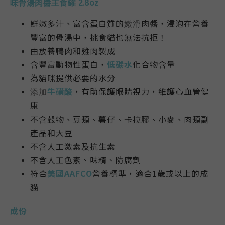
味骨湯肉醬主食罐 2.8oz
鮮嫩多汁、富含蛋白質的
肉醬，浸泡在營養
嫩滑
豐富的骨湯中，挑食貓也無法抗拒！
由放養鴨肉和雞肉製成
含豐富動物性蛋白，
低碳水
化合物含量
為貓咪提供必要的水分
牛磺酸
，有助保護眼睛視力，維護心血管健
添加
康
不含穀物、豆類、薯仔、卡拉膠、小麥、肉類副
產品和大豆
不含人工激素及
抗生素
不含人工色素、味精、防腐劑
符合
美國AAFCO
營養標準，適合1歲或以上的成
貓
成份