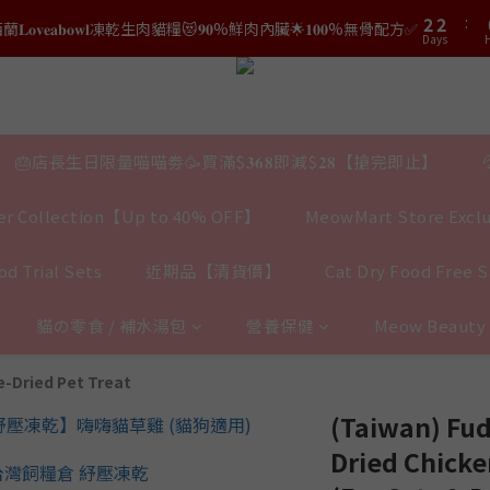
3
3
5
5
0
0
2
2
:
𝐯𝐞𝐚𝐛𝐨𝐰𝐥凍乾生肉貓糧😻𝟗𝟎%鮮肉內臟🌟𝟏𝟎𝟎%無骨配方✅
2
2
4
4
結帳時輸入優惠碼【𝐇𝐀𝐏𝐏𝐘𝐁𝐈𝐑𝐓𝐇𝐃𝐀𝐘】即可！部分產品不適用
Days
H
1
1
Days
1
1
3
3
0
0
0
0
2
2
結帳時輸入優惠碼【𝐇𝐀𝐏𝐏𝐘𝐁𝐈𝐑𝐓𝐇𝐃𝐀𝐘】即可！部分產品不適用
Days
1
1
0
0
🎂店長生日限量喵喵劵🥳買滿$𝟑𝟔𝟖即減$𝟐𝟖【搶完即止】
r Collection【Up to 40% OFF】
MeowMart Store Exclu
d Trial Sets
近期品【清貨價】
Cat Dry Food Free 
貓の零食 / 補水湯包
營養保健
Meow Beaut
-Dried Pet Treat
(Taiwan) Fud
Dried Chicke