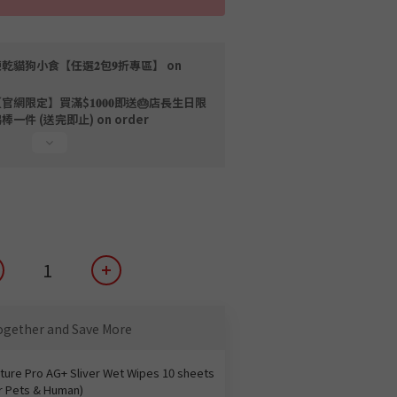
乾貓狗小食【任選𝟐包𝟗折專區】 on
官網限定】買滿$𝟏𝟎𝟎𝟎即送🎂店長生日限
棒一件 (送完即止) on order
ogether and Save More
ture Pro AG+ Sliver Wet Wipes 10 sheets
r Pets & Human)