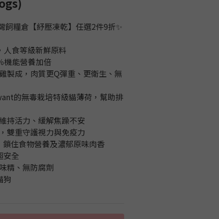
ogs)
灣飼糧倉【紓壓凍乾】任選2件9折✨
成，人食等級新鮮原料
6％機能營養加倍
雞製成，肉質更Q彈重、更衛生、無
want的無毒栽培特級貓薄荷，幫助排
維持活力、緩解焦躁不安
，雙重守護視力與免疫力
術，鎖住食物營養及濃郁原味肉香
超安全
味精、無防腐劑
貓狗