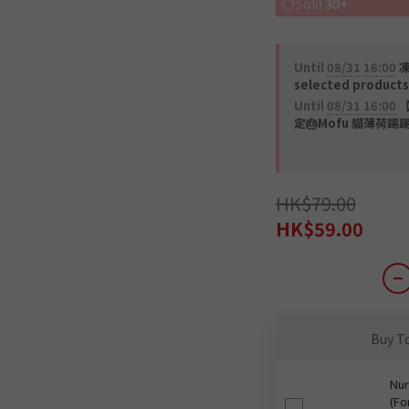
Sold
30+
Until
08/31 16:00
凍
selected products
Until
08/31 16:00
【
定🎂Mofu 貓薄荷踢踢
HK$79.00
HK$59.00
Buy T
Nur
(Fo