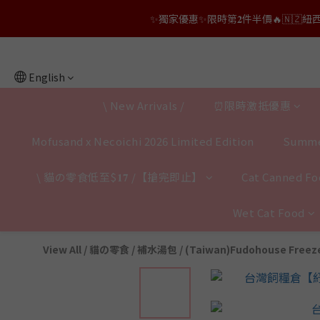
✨獨家優惠✨限時第𝟐件半價🔥🇳🇿紐西蘭𝐋𝐨
👑店長生日限量喵喵劵🎂買滿$𝟑𝟔𝟖即減$𝟐𝟖
👑店長生日限量喵喵劵🎂買滿$𝟑𝟔𝟖即減$𝟐𝟖
English
\ New Arrivals /
⏰限時激抵優惠
Mofusand x Necoichi 2026 Limited Edition
Summe
\ 貓の零食低至$𝟏𝟕 /【搶完即止】
Cat Canned Foo
Wet Cat Food
View All
/
貓の零食 / 補水湯包
/
(Taiwan)Fudohouse Freeze