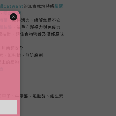
Catwant
的無毒栽培特級
貓薄
、
穩定情緒
精華
－維持活力、緩解焦躁不安
離胺酸
，雙重守護視力與免疫力
燥技術，鎖住食物營養及濃郁原味
，無菌超安全
素、無味精、無防腐劑
以上的貓狗
造
前車子、牛磺酸、離胺酸、維生素