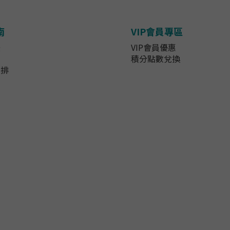
南
VIP會員專區
法
VIP會員優惠
知
積分點數兌換
安排