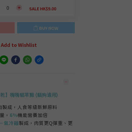
SALE HK$9.00
BUY NOW
Add to Wishlist
凍乾】嗨嗨
貓草雞 (貓狗適用)
雞肉製成，人食等級新鮮原料
量，
6％
機能營養加倍
－氣冷雞
製成，肉質更Q彈重、更