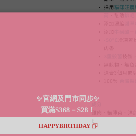
採用
貓咪旺農場
荷
，幫助
排毛
添加濃縮
貓草
添加
牛磺酸
＋
-50°C
冷凍乾
肉香
3重殺菌
技術
無穀物、無色
適合3個月或
100%
台灣製
成分
雞肉、貓薄荷、洋
E