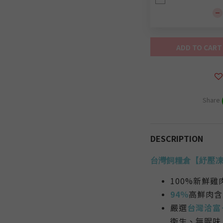
ADD TO CART
Share
DESCRIPTION
台灣飼糧倉【紓壓
100%新鮮
94％
高鮮肉含
嚴選
台灣洽富
衛生、無腥味