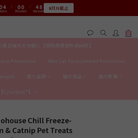
1
5
1
1
5
8
3
7
3
3
7
2
2
5
0
4
:
0
0
:
4
7
2
𝟖月𝟑𝟏截止
:
0
4
:
0
0
:
4
7
2
6
2
2
6
9
限量20個
1
1
4
ours
Minutes
Seconds
3
3
6
Hours
Minutes
Seconds
1
3
3
6
1
5
1
1
5
8
0
0
3
2
2
5
0
2
2
5
:
0
4
:
0
0
:
4
7
2
限量20個
1
1
4
Hours
Minutes
Seconds
1
1
4
3
3
6
1
0
0
3
0
0
3
2
2
5
0
2
2
1
1
4
1
💦夏日補水大作戰💦【限時照價額外再𝟖𝟖折】
1
0
0
3
0
0
2
sive Promotion
Wet Cat Food Limited Promotion
1
0
Sample
推介品牌
貓の用品
貓の乾糧
y【CytoSkin™】
BUY NOW
ohouse Chill Freeze-
n & Catnip Pet Treats