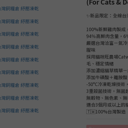
(For Cats & D
✨新品限定：全線台
100%新鮮雞肉製
94％高鮮肉含量，
嚴選台灣洽富－氣冷
腥味
採用貓咪旺農場Cat
毛、穩定情緒
添加濃縮貓草精華－
添加牛磺酸＋離胺酸
-50°C冷凍乾燥技
3重殺菌技術，無菌
無穀物、無色素、無
適合3個月或以上的
🇹🇼100%台灣製造