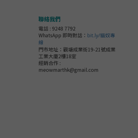
聯絡我們
電話 : 9248 7792
WhatsApp 即時對話
：
bit.ly/貓奴專
線
門市地址：
觀塘成業街19-21號成業
工業大廈2樓18室
經銷合作 :
meowmarthk@gmail.com