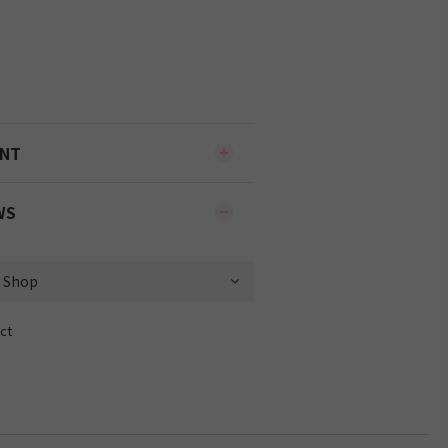
ENT
WS
ct