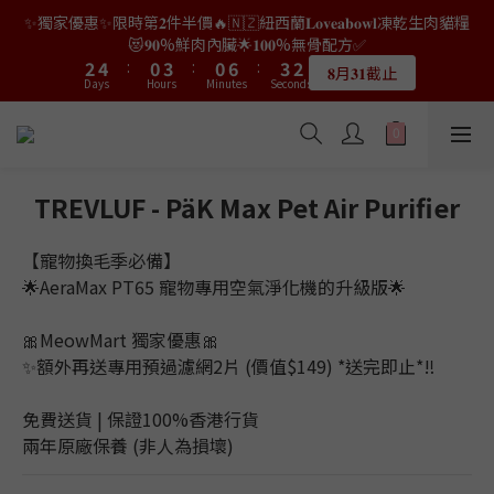
✨獨家優惠✨限時第𝟐件半價🔥🇳🇿紐西蘭𝐋𝐨𝐯𝐞𝐚𝐛𝐨𝐰𝐥凍乾生肉貓糧
8
6
9
6
9
7
1
0
3
0
4
6
2
5
2
8
5
3
3
5
1
4
1
7
4
2
👑店長生日限量喵喵劵🎂買滿$𝟑𝟔𝟖即減$𝟐𝟖🥳結帳時輸入優惠碼
😻𝟗𝟎%鮮肉內臟🌟𝟏𝟎𝟎%無骨配方✅
7
9
5
8
5
8
6
0
2
3
5
1
4
1
7
4
2
【𝐇𝐀𝐏𝐏𝐘𝐁𝐈𝐑𝐓𝐇𝐃𝐀𝐘】即可！部分產品不適用
2
4
:
0
3
:
0
6
:
3
1
6
8
4
7
4
7
5
𝟖月𝟑𝟏截止
Days
Hours
Minutes
1
Seconds
2
4
:
0
3
:
0
6
:
3
1
1
3
2
5
2
0
限量20個
5
7
3
6
3
9
6
4
Days
Hours
Minutes
Seconds
0
1
3
2
5
2
0
0
2
1
4
1
4
6
2
5
2
8
5
3
👑店長生日限量喵喵劵🎂買滿$𝟑𝟔𝟖即減$𝟐𝟖🥳結帳時輸入優惠碼
0
2
1
4
1
1
0
3
0
3
5
1
4
1
7
4
2
【𝐇𝐀𝐏𝐏𝐘𝐁𝐈𝐑𝐓𝐇𝐃𝐀𝐘】即可！部分產品不適用
1
0
3
0
0
2
2
4
:
0
3
:
0
6
:
3
1
限量20個
0
2
Days
Hours
Minutes
1
Seconds
1
3
2
5
2
0
1
0
0
2
1
4
1
TREVLUF - PäK Max Pet Air Purifier
0
1
0
3
0
0
2
【寵物換毛季必備】
1
🌟AeraMax PT65 寵物專用空氣淨化機的升級版🌟
0
🎀MeowMart 獨家優惠🎀
✨額外再送專用預過濾網2片 (價值$149) *送完即止*‼️
免費送貨 | 保證100%香港行貨 
兩年原廠保養 (非人為損壞)