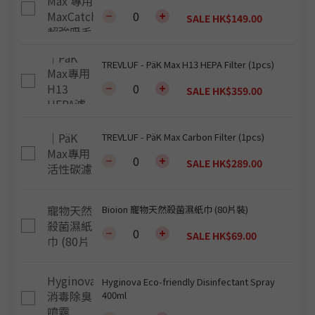
SALE HK$149.00
TREVLUF - PäK Max H13 HEPA Filter (1pcs)
SALE HK$359.00
TREVLUF - PäK Max Carbon Filter (1pcs)
SALE HK$289.00
Bioion 寵物天然殺菌濕紙巾 (80片裝)
SALE HK$69.00
Hyginova Eco-friendly Disinfectant Spray
400ml