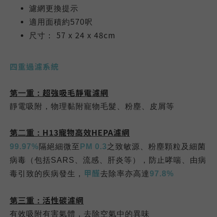
濾網更換提示
適用面積
約570
呎
57 x 24 x 48cm
尺寸：
四
重過濾系統
超強吸毛靜電濾網
第一重：
靜電吸附，物理黏附寵物毛髮、粉塵
、
皮屑等
H13寵物高效HEPA濾網
第二重：
99.97%
隔絕細微至
PM 0.3
之致敏源、粉塵顆粒及細菌
病毒（包括
SARS
、流感、肝炎等），防止哮喘、由病
甲醛
毒引致的疾病發生，
去除率亦高達
97.8%
活性碳濾網
第三重：
有效吸附有害氣體，去除空氣中的異味