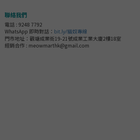
聯絡我們
電話 : 9248 7792
WhatsApp 即時對話
：
bit.ly/貓奴專線
門市地址：
觀塘成業街19-21號成業工業大廈2樓18室
經銷合作 : meowmarthk@gmail.com