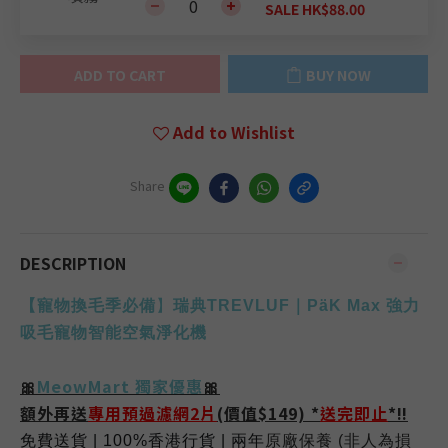
SALE HK$88.00
ADD TO CART
BUY NOW
Add to Wishlist
Share
DESCRIPTION
【
寵物換毛季必備
】
瑞典TREVLUF｜PäK Max 強力
吸毛寵物智能空氣淨化機
🎀
MeowMart 獨家優惠
🎀
額外再送
專用預過濾網2片
(價值$149) *
送完即止
*‼️
免費送貨
| 100%
香港行貨
|
兩年
原廠保養
(
非人為損