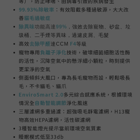
等），防止哮喘、由病毒引致的疾病發生
99.93%除敏率
：有效阻截多種過敏源，大大改
善
貓毛過敏症
除異味
功能高達
99%
，
強效去除寵物、砂盆、垃
圾桶、二手煙等異味，過濾皮屑、毛髮
高效
F4
去除甲醛
達CCM
等級
寵物專用
負離子淨化
技術，破壞細菌細胞活性酶
的活性，沉降空氣中的懸浮細小顆粒，時刻提供
更潔淨的空氣
側面傾斜大風口，專為長毛寵物而設，輕鬆吸長
毛，不卡貓毛、貓爪
EnviroSmart 2.0
多元綜合感應系統，根據環境
情況全
自動智能調節
淨化風速
三層濾網多重過濾：超強吸毛靜電濾網，H13寵
物高效HEPA濾網，活性碳濾網
3種智能燈光提示當前環境空氣質素
睡眠模式低至33db