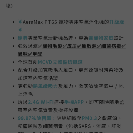
壞
)
🌟
AeraMax PT65 寵物專用空氣淨化機的
升級版
🌟
瑞典
專業空氣清新機品牌，專為
養寵物家庭
設計
強效過濾
✅
寵物毛髮
✅
皮屑
✅
致敏源
✅
細菌病毒
✅
異味
✅
甲醛
全球首創
MCVD立體循環風道
配合升級加寬吸毛入風口，更有效吸附污染物及
加速室內空氣循環
更
強勁
颶風級吸力
及風力，徹底清除空氣中 / 地
上浮毛
透過
2.4G Wi-Fi
連接
手機APP
，即可隨時隨地監
察室內空氣質素及操控設備
99.97%除菌率：
隔絕細微至
PM0.3
之敏感源、
粉塵顆粒及細菌病毒（包括SARS、流感、肝炎