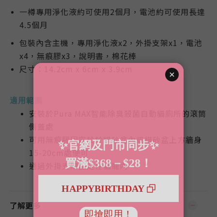
一樽專用淨化液約可使用2個月，電池約可使用長達
4.5個月
包裝內含主機，專用淨化液x2，外掛支架x1，電池
x4，無痕膠x3，說明書，棉花棒
尺寸：14.2cm x 6cm x 3.9cm
適用範圍
安裝於Pura MAX智能除臭殺菌自動貓廁所的滾筒
側蓋處
可用無痕膠固定於
於貓砂盆內或
貓砂盆
上方牆身
15-20cm處便可
通過外掛支架固定在貓籠內
了解更多