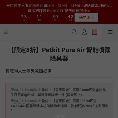
9
8
8
7
0
1
3
2
5
4
4
5
5
3
3
3
3
7
7
2
2
6
6
9
9
👑店長生日限定🎂官網滿$𝟔𝟎𝟎｜$𝟏𝟎𝟎𝟎｜$𝟏𝟓𝟎𝟎✨即送罐罐/凍乾/玩
👑店長生日限量喵喵劵🎂買滿$𝟑𝟔𝟖即減$𝟐𝟖🥳結帳時輸入優惠碼
8
9
7
7
6
0
2
1
4
3
3
4
4
2
2
2
2
6
6
1
1
5
5
8
8
【𝐇𝐀𝐏𝐏𝐘𝐁𝐈𝐑𝐓𝐇𝐃𝐀𝐘】即可！部分產品不適用
具😻貓咪最愛✨𝐌𝐎𝐅𝐔貓薄荷踢踢棒🎀
7
8
6
6
5
9
9
1
0
3
2
2
3
3
:
:
1
1
1
1
:
:
5
5
0
0
:
:
4
4
7
7
6
7
5
5
9
4
8
限量20個
送完即止
9
9
8
日
日
時
時
0
分
分
秒
秒
2
1
1
2
2
0
0
0
0
4
4
3
3
6
6
5
6
4
4
8
3
7
9
8
8
7
1
0
0
1
1
3
3
2
2
5
5
4
5
3
3
7
2
6
9
✨獨家優惠✨限時第𝟐件半價🔥🇳🇿紐西蘭𝐋𝐨𝐯𝐞𝐚𝐛𝐨𝐰𝐥凍乾生肉貓糧
8
9
7
7
6
0
0
0
2
2
1
1
4
4
3
4
2
2
6
1
5
8
😻𝟗𝟎%鮮肉內臟🌟𝟏𝟎𝟎%無骨配方✅
7
8
6
6
5
9
1
1
0
0
3
3
2
3
:
1
1
:
5
0
:
4
7
6
7
5
5
9
4
8
𝟖月𝟑𝟏截止
日
時
0
0
分
秒
2
2
1
2
0
0
4
3
6
5
6
4
4
8
3
7
【限定8折】Petkit Pura Air 智能噴霧
1
1
0
1
3
2
5
4
5
3
3
7
2
6
9
👑店長生日限量喵喵劵🎂買滿$𝟑𝟔𝟖即減$𝟐𝟖🥳結帳時輸入優惠碼
除臭器
0
0
0
2
1
4
3
4
2
2
6
1
5
8
【𝐇𝐀𝐏𝐏𝐘𝐁𝐈𝐑𝐓𝐇𝐃𝐀𝐘】即可！部分產品不適用
1
0
3
2
3
:
1
1
:
5
0
:
4
7
限量20個
日
時
0
分
秒
2
養寵物人士除臭殺菌必備
1
2
0
0
4
3
6
1
0
1
3
2
5
0
0
2
1
4
1
0
3
至
08/31 16:00
截止
全店，【官網限定】買滿$𝟏𝟎𝟎𝟎即送🎂店長
0
2
生日限定🎂Mofu 貓薄荷踢踢棒一件 (送完即止)
1
至
08/31 16:00
截止
全店，【官網限定】買滿$3500即送
0
𝐋𝐢𝐞𝐛𝐡𝐚𝐛𝐞𝐫限量磁吸多功能購物車隨機一款 (價值$𝟕𝟖𝟖) *送完即止
*