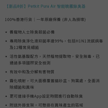
【新品8折】Petkit Pura Air 智能噴霧除臭器
100%香港行貨｜一年
原廠保養
(非人為損壞)
養寵物人士除臭殺菌必備
專用除臭淨化液抑菌率達99%，包括H1N1流感病毒
及12種常見細菌
活性氨基酸配方，天然植物提取物，安全無毒，已
通過多項國際安全檢測
有效中和及分解有害物質
霧化噴射，可大面積覆蓋貓砂盆、狗窩處，全面消
除細菌和異味
更可連接手機App設定時間進行自動除臭
附送外掛支架，可懸掛在異味產生的區域