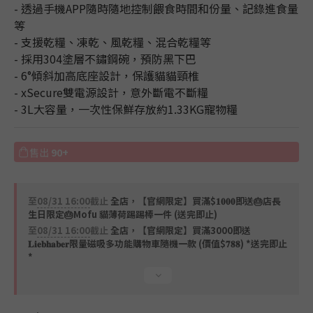
3
0
0
- 透過手機APP隨時隨地控制餵食時間和份量、記錄進食量
2
等
1
- 支援乾糧、凍乾、風乾糧、混合乾糧等
0
- 採用304塗層不鏽鋼碗，預防黑下巴
- 6°傾斜加高底座設計，保護貓貓頸椎
- xSecure雙電源設計，意外斷電不斷糧
- 3L大容量，一次性保鮮存放約1.33KG寵物糧
售出
90+
至
08/31 16:00
截止
全店，【官網限定】買滿$𝟏𝟎𝟎𝟎即送🎂店長
生日限定🎂Mofu 貓薄荷踢踢棒一件 (送完即止)
至
08/31 16:00
截止
全店，【官網限定】買滿3000即送
𝐋𝐢𝐞𝐛𝐡𝐚𝐛𝐞𝐫限量磁吸多功能購物車隨機一款 (價值$𝟕𝟖𝟖) *送完即止
*