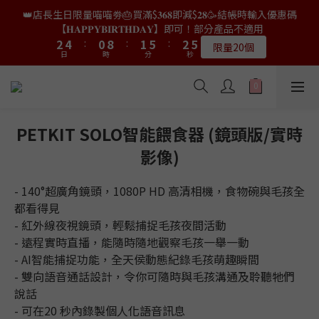
9
7
8
9
4
4
6
6
2
2
3
3
7
7
4
4
7
7
👑店長生日限量喵喵劵🎂買滿$𝟑𝟔𝟖即減$𝟐𝟖🥳結帳時輸入優惠碼
👑店長生日限量喵喵劵🎂買滿$𝟑𝟔𝟖即減$𝟐𝟖🥳結帳時輸入優惠碼
8
6
7
8
3
3
5
5
1
1
9
9
2
2
6
6
3
3
6
6
【𝐇𝐀𝐏𝐏𝐘𝐁𝐈𝐑𝐓𝐇𝐃𝐀𝐘】即可！部分產品不適用
【𝐇𝐀𝐏𝐏𝐘𝐁𝐈𝐑𝐓𝐇𝐃𝐀𝐘】即可！部分產品不適用
7
9
5
6
7
9
2
2
4
4
:
:
0
0
8
8
:
:
1
1
5
5
:
:
2
2
5
5
6
8
4
5
9
6
9
限量20個
限量20個
8
9
日
日
時
時
分
分
秒
秒
1
1
3
3
7
7
0
0
4
4
1
1
4
4
5
7
3
4
8
5
8
9
7
8
9
0
0
2
2
6
6
3
3
0
0
3
3
4
6
2
3
7
4
7
👑店長生日限定🎂官網滿$𝟔𝟎𝟎｜$𝟏𝟎𝟎𝟎｜$𝟏𝟓𝟎𝟎✨即送罐罐/凍乾/玩
8
6
7
8
1
1
5
5
2
2
2
2
3
5
1
9
2
6
3
6
具😻貓咪最愛✨𝐌𝐎𝐅𝐔貓薄荷踢踢棒🎀
7
9
5
6
7
9
0
0
4
4
1
1
1
1
2
4
:
0
8
:
1
5
:
2
5
6
8
4
5
9
6
9
送完即止
8
9
日
時
3
3
分
0
0
秒
0
0
1
3
7
0
4
1
4
5
7
3
4
8
5
8
PETKIT SOLO智能餵食器 (鏡頭版/實時
9
7
8
9
2
2
0
2
6
3
0
3
4
6
2
3
7
4
7
✨獨家優惠✨限時第𝟐件半價🔥🇳🇿紐西蘭𝐋𝐨𝐯𝐞𝐚𝐛𝐨𝐰𝐥凍乾生肉貓糧
8
6
7
8
影像)
1
1
1
5
2
2
3
5
1
9
2
6
3
6
😻𝟗𝟎%鮮肉內臟🌟𝟏𝟎𝟎%無骨配方✅
7
9
5
6
7
0
0
0
4
1
1
2
4
:
0
8
:
1
5
:
2
5
6
8
4
5
9
6
9
𝟖月𝟑𝟏截止
日
時
3
分
0
秒
0
- 140°超廣角鏡頭，1080P HD 高清相機，食物碗與毛孩全
1
3
7
0
4
1
4
5
7
3
4
8
5
8
2
0
2
6
3
0
3
都看得見
4
6
2
3
7
4
7
👑店長生日限量喵喵劵🎂買滿$𝟑𝟔𝟖即減$𝟐𝟖🥳結帳時輸入優惠碼
1
1
5
2
2
- 紅外線夜視鏡頭，輕鬆捕捉毛孩夜間活動
3
5
1
9
2
6
3
6
【𝐇𝐀𝐏𝐏𝐘𝐁𝐈𝐑𝐓𝐇𝐃𝐀𝐘】即可！部分產品不適用
0
0
4
1
1
2
4
:
0
8
:
1
5
:
2
5
- 遠程實時直播，能隨時隨地觀察毛孩一舉一動
限量20個
日
時
3
分
0
秒
0
1
3
7
0
4
1
4
- AI智能捕捉功能，全天侯動態紀錄毛孩萌趣瞬間
2
0
2
6
3
0
3
- 雙向語音通話設計，令你可隨時與毛孩溝通及聆聽牠們
1
1
5
2
2
說話
0
0
4
1
1
- 可在20 秒內錄製個人化語音訊息