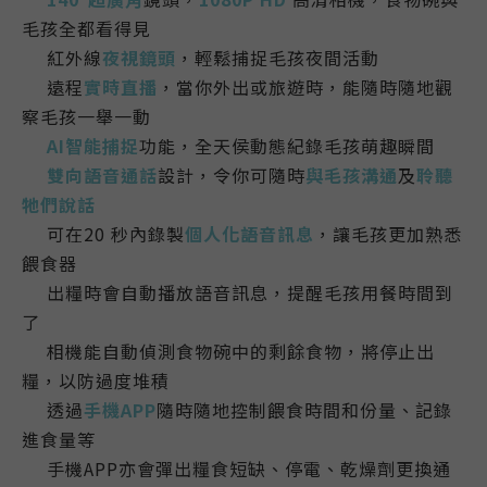
💎
毛孩
全都看得見
紅外線
夜視鏡頭
，輕鬆捕捉
毛孩
夜間活動
💎
遠程
實時直播
，
當你外出或旅遊時，能
隨時隨地
觀
💎
察毛孩一舉一動
AI智能捕捉
功能，全天侯動態紀錄
毛孩
萌趣瞬間
💎
雙向
語音通話
設計，
令你可隨時
與毛孩溝通
及
聆聽
💎
牠們說話
可在20 秒內錄製
個人化語音訊息
，讓毛孩更加熟悉
💎
餵食器
出糧時會自動播放語音訊息，提醒毛孩用餐時間到
💎
了
相機能自動偵測食物碗中的剩餘食物，將停止出
💎
糧，以防過度堆積
透過
手機APP
隨時隨地控制餵食時間和份量
、
記錄
💎
進食量
等
手機APP亦會彈出糧食短缺、停電、乾燥劑更換通
💎