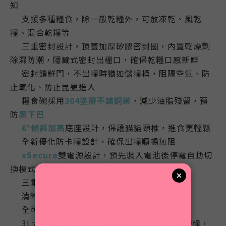
知
支援多種糧食，除一般乾糧外，可放凍乾、風乾
💎
糧
、混合乾糧等
三重密封設計，頂蓋加厚矽膠密封圈，內置乾燥劑
💎
除濕防潮，隱藏式密封出糧口，確保乾糧口感新鮮
密封鎖鮮門，不出糧時猶如儲糧桶，阻隔空氣、防
💎
止氧化、防止昆蟲進入
糧食碗採用
304
塗層
不鏽鋼
碗
，減少油脂殘留，預
💎
防
黑下巴
6
°
傾斜加高
底座設計，保護貓貓頸椎
，進食更輕鬆
💎
全新優化防卡糧設計，
確保
出糧順暢無阻
💎
xSecure
雙電源設計，預先裝入電池後停電自動切
💎
換模式繼續運作，意外斷電不斷糧
三重隱私保護，APP自定義偵測時段
💎
清晰指示燈，快速辨別鏡頭是否開啟
💎
全可拆洗，兩步即可取下儲糧桶，方便清洗
💎
3L大容量，
可一次性保鮮存放約 1.33KG寵物糧，