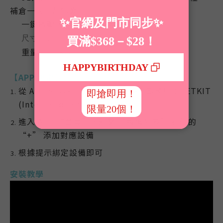
💎
補倉一次半月無憂
一鍵啟動，保留手動出糧鍵
💎
尺寸：29.6cm X 18.6cm X 31.6cm
💎
重量
：1.7KG
💎
【APP 綁定】
從 APP STORE 或安卓應用市場下載應用：PETKIT
(International)
進入 APP “首頁”，點擊 “設備列表” 右側的
“+” 添加對應設備
根據提示綁定設備即可
安裝教學