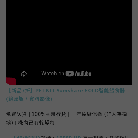
【新品7折
】
PETKIT Yumshare SOLO智能餵食器
(鏡頭版 / 實時影像)
原廠保養 (非人為損
免費送貨 | 100%香港行貨 | 一年
壞)
乾燥劑
|
機內已有
140°超廣角
鏡頭，
1080P HD
高清相機
，
食物碗
與