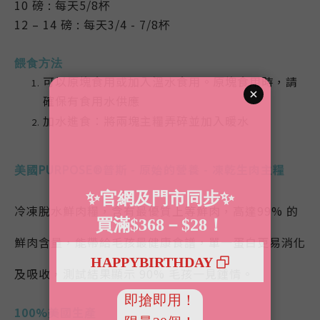
10 磅 : 每天5/8杯
12 – 14 磅 : 每天3/4 - 7/8杯
餵食方法
可以原塊食用或加入溫水食用。原塊食用時，請
確保有食用水供應
加水進食：將兩塊主糧弄碎並加入暖水
普斯 -
原始的營養 - 凍乾生肉主糧
美國PURPOSE®
冷凍脫水鮮肉糧，含有最優質上等鮮肉，高達99% 的
鮮肉含量，能帶給毛孩最健康食譜，單一蛋白更易消化
及吸收，測試結果顯示 90% 毛孩一見鍾情。
100%美國生產