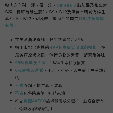
鴨肉含有磷、鉀、硒、鋅、
Omega 3
脂肪酸及維生素
B群。鴨肝有維生素A，B9，B12及鐵質。鴨腎有維生
素E，K，B12，鐵及鋅。屬涼性的肉質
對炎症及敏感
有益
。
在美國農場養殖，野生放養的走地鴨
採用市場最先進的
HPP超高壓低溫滅菌技術
，在
殺滅病原體之餘，保持食物的營養、酵素及鮮味
99%鴨肉及內臟
，1%維生素和礦物質
0%穀物及麩質
、玉米、小麥、大豆或土豆等填充
物
不含
肉粉、抗生素、激素
不含
化學防腐劑、味精或糖
美國AAFCO
符合
貓糧營養成分標準，並適合所有
生命階段的貓貓食用