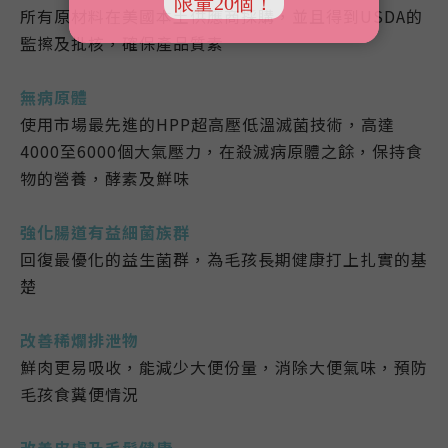
所有原材料在美國本土供應商採購，
並且得到USDA的
監擦及批核，確保產品質素
無病原體
使用市場最先進的HPP超高壓低溫滅菌技術，高達
4000至6000個大氣壓力，在殺滅病原體之餘，保持食
物的營養，酵素及鮮味
強化腸道有益細菌族群
回復最優化的益生菌群，為毛孩長期健康打上扎實的基
楚
改善稀爛排泄物
鮮肉更易吸收，能減少大便份量，消除大便氣味，預防
毛孩食糞便情況
改善皮膚及毛髮健康