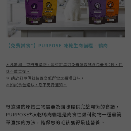
【免費試食*】PURPOSE 凍乾生肉貓糧 - 鴨肉
＊凡於網上或門市購物，每張訂單可免費領取試食包最多2款，口
味不能重複。
＊ 請於訂單備註位置寫低所需之貓糧口味。
＊如試食包短缺，恕不另行通知。
根據貓的原始生物需要為貓咪提供完整均衡的食譜，
PURPOSE
®凍乾鴨肉貓糧是肉食性貓科動物一種最簡
單直接的方法，確保您的毛孩獲得最佳營養。