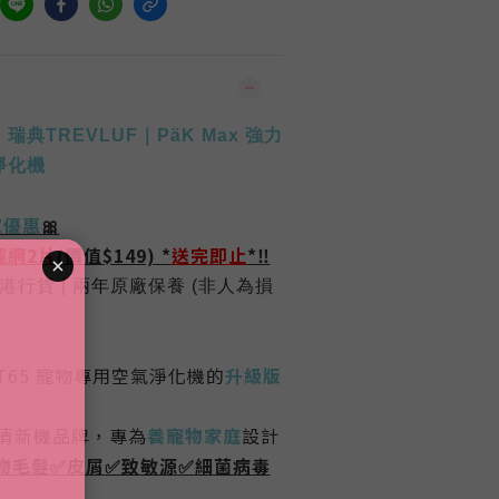
】
瑞典TREVLUF｜PäK Max 強力
淨化機
家優惠
🎀
濾網2片
(價值$149) *
送完即止
*‼️
港行貨
|
兩年
原廠保養
(
非人為損
 PT65 寵物專用空氣淨化機的
升級版
清新機品牌，專為
養寵物家庭
設計
物毛髮
✅
皮屑
✅
致敏源
✅
細菌病毒