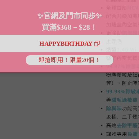
全球首創
MC
配合升級加寬
加速室內空氣
更
強勁
颶風級
上浮毛
透過
2.4G Wi-
察室內空氣質
99.97%除菌
粉塵顆粒及細
等），防止哮
99.93%除敏
善
貓毛過敏症
除異味
功能高
圾桶、二手煙
高效
去除甲醛
寵物專用
負離