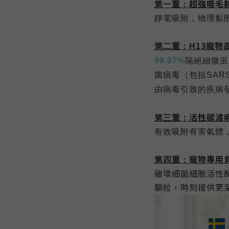
超強吸毛
第一重：
靜電吸附，物理黏
H13寵物
第二重：
99.97%
隔絕細微至
菌病毒（包括
SAR
由病毒引致的疾病
活性碳濾
第三重：
有效吸附有害氣體
寵物專用
第四重：
破壞細菌細胞活性
顆粒，時刻提供更