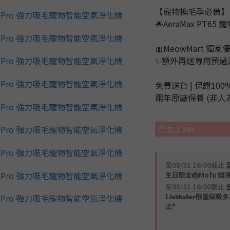
【寵物換毛季必備】
🌟AeraMax PT
🎀MeowMart 獨家
✨額外再送專用預過濾網2
免費送貨 | 保證100
兩年原廠保養 (非人
售出
50+
至
08/31 16:00
截止
全
生日限定🎂Mofu 貓
至
08/31 16:00
截止
𝐋𝐢𝐞𝐛𝐡𝐚𝐛𝐞
止*