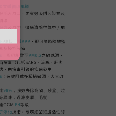
VD立體循環風道
吸毛入風口，更有效吸附污染物及
循環
吸力
及風力，徹底清除空氣中 / 地
Fi
連接
手機APP
，即可隨時隨地監
素及操控設備
率：
隔絕細微至
PM0.3
之敏感源、
菌病毒（包括SARS、流感、肝炎
喘、由病毒引致的疾病發生
率
：有效阻截多種過敏源，大大改
達
99%
，
強效去除寵物、砂盆、垃
等異味，過濾皮屑、毛髮
F4
達CCM
等級
子淨化
技術，破壞細菌細胞活性酶