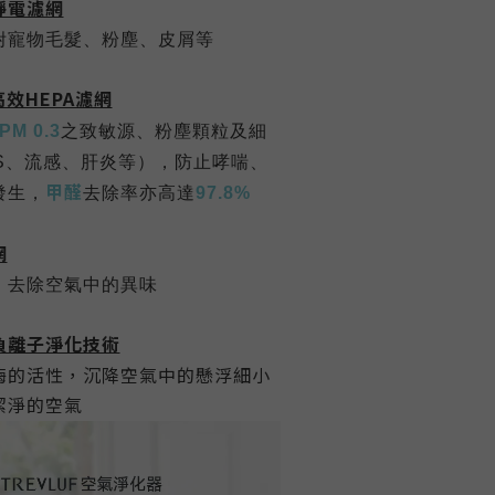
靜電濾網
附寵物毛髮、粉塵
、
皮屑等
高效HEPA濾網
PM 0.3
之致敏源、粉塵顆粒及細
S
、流感、肝炎等），防止哮喘、
甲醛
發生，
去除率亦高達
97.8%
網
，去除空氣中的異味
負離子淨化技術
酶的活性，沉降空氣中的懸浮細小
潔淨的空氣