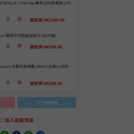
TREVLUF｜PäK Max專用活性碳濾網 (1片
優惠價 HK$289.00
oion 寵物天然殺菌濕紙巾 (80片裝)
優惠價 HK$69.00
ginova 消毒除臭噴霧 400ml (26年11月到
優惠價 HK$88.00
立即購買
加入追蹤清單