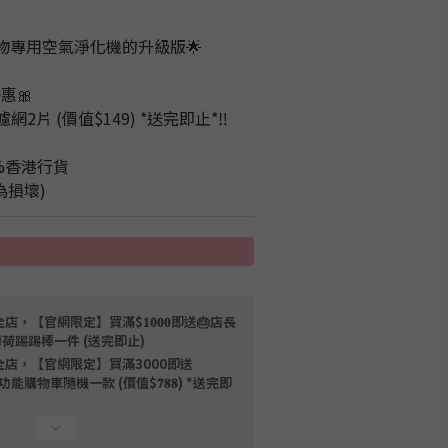
65 寵物專用空氣淨化機的升級版🌟
優惠🎀
片 (價值$149) *送完即止*‼️
%香港行貨 
為損壞)
店，【官網限定】買滿$𝟏𝟎𝟎𝟎即送🎂店長
薄荷踢踢棒一件 (送完即止)
全店，【官網限定】買滿3000即送
限量磁吸多功能購物車隨機一款 (價值$𝟕𝟖𝟖) *送完即