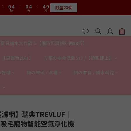
1
1
5
5
1
1
5
5
5
5
9
9
8
8
3
7
3
7
7
5
9
5
9
9
:
:
0
0
4
4
:
:
0
0
4
4
:
:
4
4
8
8
7
7
限量20個
限量20個
2
6
2
6
6
4
8
4
8
8
時
時
分
分
秒
秒
3
3
3
3
3
3
7
7
6
6
1
5
1
5
5
9
3
7
3
7
7
2
2
2
2
2
2
6
6
5
9
5
9
9
0
4
:
0
4
:
4
8
送完即止
2
6
2
6
6
1
1
1
1
1
1
5
5
4
8
4
8
8
時
分
秒
3
3
3
7
1
5
1
5
5
9
0
0
0
0
0
0
4
4
3
7
3
7
7
2
2
2
6
0
4
:
0
4
:
4
8
3
3
𝟖月𝟑𝟏截止
2
6
2
6
6
1
1
1
5
時
分
秒
3
3
3
7
夏日補水大作戰💦【限時照價額外再𝟖𝟖折】
2
2
1
5
1
5
5
9
0
0
0
4
2
2
2
6
1
1
:
0
4
:
0
4
:
4
8
3
限量20個
1
1
1
5
時
分
秒
0
0
 【最盡買𝟐送𝟏】
\ 貓の零食低至$𝟏𝟕 /【搶完即止】
3
3
3
7
2
0
0
0
4
2
2
2
6
1
3
1
1
1
5
の乾糧
貓の罐頭 / 濕糧
貓の零食 / 補水湯包
0
2
0
0
0
4
1
3
】
0
2
1
0
立即購買
濾網】瑞典TREVLUF｜
 強力吸毛寵物智能空氣淨化機