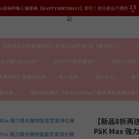
3
3
6
6
5
8
7
2
2
5
5
9
結帳時輸入優惠碼【𝐇𝐀𝐏𝐏𝐘𝐁𝐈𝐑𝐓𝐇𝐃𝐀𝐘】即可！部分產品不適用
結帳時輸入優惠碼【𝐇𝐀𝐏𝐏𝐘𝐁𝐈𝐑𝐓𝐇𝐃𝐀𝐘】即可！部分產品不適用
4
7
6
9
日
日
1
1
4
4
8
3
6
5
8
0
0
3
3
7
2
5
:
𝟎｜$𝟏𝟓𝟎𝟎✨即送罐罐/凍乾/玩具😻貓咪最愛✨𝐌𝐎𝐅𝐔貓薄荷踢踢棒🎀
4
7
2
2
6
9
日
1
4
3
6
1
1
5
8
0
3
2
5
:
𝐯𝐞𝐚𝐛𝐨𝐰𝐥凍乾生肉貓糧😻𝟗𝟎%鮮肉內臟🌟𝟏𝟎𝟎%無骨配方✅
0
0
4
7
2
日
1
4
🎂店長生日限量喵喵劵🥳買滿$𝟑𝟔𝟖即減$𝟐𝟖【搶完即止】

3
6
1
0
3
2
5
結帳時輸入優惠碼【𝐇𝐀𝐏𝐏𝐘𝐁𝐈𝐑𝐓𝐇𝐃𝐀𝐘】即可！部分產品不適用
0
2
日
熱必備❄️低至𝟔折‼️
【𝟖月門市限定優惠】
\ 終極大滿罐 /
1
4
1
0
3
0
2
免費領取】貓糧試食裝
推介品牌
貓の用品
貓
1
0
養保健
貓奴美肌專區【瑞士𝐂𝐲𝐭𝐨𝐒𝐤𝐢𝐧™醫學美容護膚品牌
【新品8折再送
PäK Max