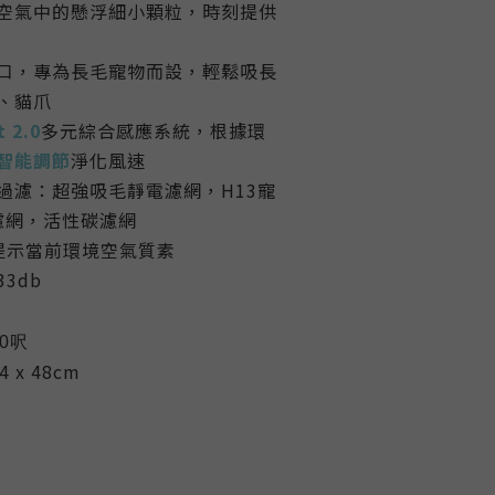
空氣中的懸浮細小顆粒，時刻提供
口，專為長毛寵物而設，輕鬆吸長
、貓爪
 2.0
多元綜合感應系統，根據環
智能調節
淨化風速
過濾：超強吸毛靜電濾網，H13寵
A濾網，活性碳濾網
提示當前環境空氣質素
3db
0
呎
24 x 48cm