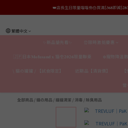
👑店長生日限量喵喵劵🎂買滿$𝟑𝟔𝟖即減$𝟐𝟖
👑店長生日限量喵喵劵🎂買滿$𝟑𝟔𝟖即減$𝟐𝟖
👑店長生日限定🎂官網滿$𝟔𝟎𝟎｜$𝟏𝟎𝟎
繁體中文
✨獨家優惠✨限時第𝟐件半價🔥🇳🇿紐西蘭𝐋𝐨
✨新品搶先看✨
⏰限時激抵優惠
👑店長生日限量喵喵劵🎂買滿$𝟑𝟔𝟖即減$𝟐𝟖
🇯🇵日本𝐌𝐨𝐟𝐮𝐬𝐚𝐧𝐝 𝐱 猫壱𝟐𝟎𝟐𝟔限量聯乘
❄️寵物降溫散
\ 貓の罐罐 / 【試食限定】
近期品【清貨價】
【
營
全部商品
/
貓の用品
/
貓貓清潔 / 消毒 / 除臭用品