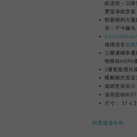
的活性，沉降
更潔淨的空氣
側面傾斜大風
毛，不卡貓毛
EnviroSmart
境情況全
自動
三層濾網多重
物高效HEP
3種智能燈光
睡眠模式低至3
濾網更換提示
適用面積
約57
57 x 
尺寸：
四
重過濾系統