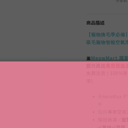
分享到
商品描述
【
寵物換毛季必備
吸毛寵物智能空氣
🎀
MeowMart 獨
額外再送
專用預過
免費送貨
| 100%
香
壞
)
🌟
AeraMax
🌟
瑞典
專業空氣
強效過濾
✅
寵
✅
異味
✅
甲醛