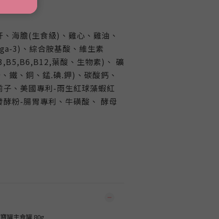
、海膽(生食級)、雞心、雞油、
ga-3)、綜合胺基酸、維生素
2,B3,B5,B6,B12,葉酸、生物素)、 礦
鋅、鐵、銅、錳.碘.鉀)、碳酸鈣、
前子、美國專利-雨生紅球藻蝦紅
酵粉-腸胃專利、牛磺酸、 酵母