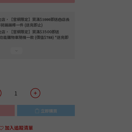
店，【官網限定】買滿$𝟏𝟎𝟎𝟎即送🎂店長
薄荷踢踢棒一件 (送完即止)
全店，【官網限定】買滿$3500即送
限量磁吸多功能購物車隨機一款 (價值$𝟕𝟖𝟖) *送完即
立即購買
加入追蹤清單