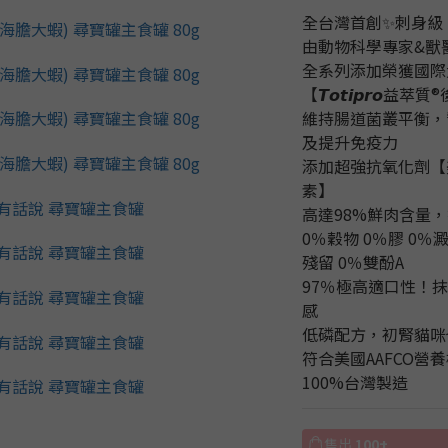
全台灣首創✨刺身級
由動物科學專家&獸
全系列添加榮獲國際
【𝙏𝙤𝙩𝙞𝙥𝙧𝙤益
維持腸道菌叢平衡，
及提升免疫力
添加超強抗氧化劑【美國專利
素】
高達98%鮮肉含量
0％穀物 0％膠 0％
殘留 0％雙酚A
97％極高適口性！
感
低磷配方，初腎貓咪
符合美國AAFCO
100%台灣製造
售出
100+