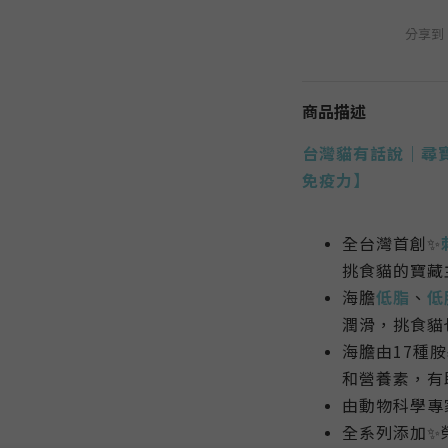
分享到
商品描述
台灣貓有話說｜尋寶
免疫力】
全台灣首創✨
挑食貓的寶藏
海膽
低脂
、
低
潤滑
，挑食貓
海膽由17種
和營養素，有
由動物科學專
全系列添加✨