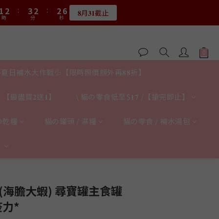
2
3
4
3
3
6
0
1
2
1
1
4
2
3
4
3
3
6
1
:
1
2
:
3
2
:
2
5
0
1
0
0
3
限量20個
:
1
2
:
3
2
:
2
5
0
限量20個
時
分
秒
0
1
2
1
1
4
0
2
時
分
秒
0
1
2
1
1
4
0
1
0
0
3
1
0
1
0
0
3
0
2
0
0
2
1
1
0
0
夏日補水大作戰💦【限時照價額外再𝟖𝟖折】
 【最盡買𝟐送𝟏】
\ 貓の零食低至$𝟏𝟕 /【搶完即止】
の乾糧
貓の罐頭 / 濕糧
貓の零食 / 補水湯包
】
立即購買
(海膽大蝦) 尋寶罐主食罐
疫力*