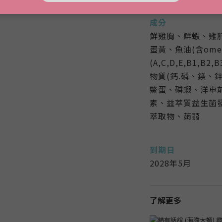
成分
鮮雞胸、鮮蝦、雞肝
蛋黃、魚油(含ome
(A,C,D,E,B1,B
物質(鈣.磷、鎂、
鱉蛋、磷蝦、洋車
素、益萃質益生菌發
萃取物、蒟蒻
到期日
2028年5月
了解更多