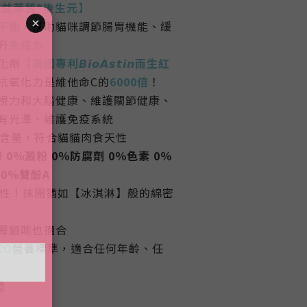
𝙥𝙧𝙤益萃質®後生元】
平衡
，幫助貓咪調節腸胃機能、緩
升
免疫力
化劑
【美國專利𝘽𝙞𝙤𝘼𝙨𝙩𝙞𝙣雨生紅
抗氧
化力是維他命C的
6000倍
！
視力和大腦健康、維護關節健康、
有光澤
、維護免疫系統
含量，符合貓貓肉食天性
 0％澱粉 0％防腐劑 0％色素 0％
0％雙酚A
性！抹開猶如【冰淇淋】般的綿密
腎貓咪也適合
CO
營養標準，適合任何年齡、任
造