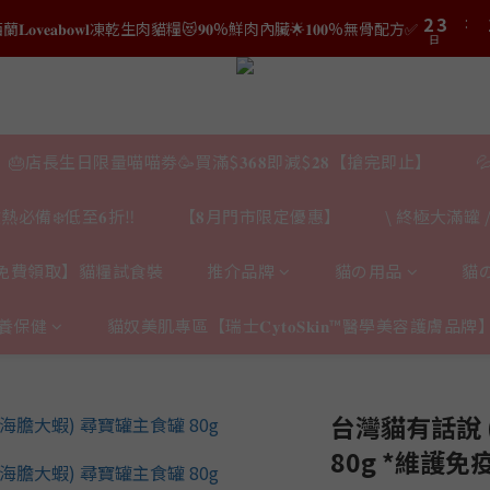
3
4
1
2
3
4
2
3
0
1
結帳時輸入優惠碼【𝐇𝐀𝐏𝐏𝐘𝐁𝐈𝐑𝐓𝐇𝐃𝐀𝐘】即可！部分產品不適用
2
3
結帳時輸入優惠碼【𝐇𝐀𝐏𝐏𝐘𝐁𝐈𝐑𝐓𝐇𝐃𝐀𝐘】即可！部分產品不適用
日
1
2
0
日
1
2
0
1
0
1
0
0
🎂店長生日限量喵喵劵🥳買滿$𝟑𝟔𝟖即減$𝟐𝟖【搶完即止】

熱必備❄️低至𝟔折‼️
【𝟖月門市限定優惠】
\ 終極大滿罐 /
免費領取】貓糧試食裝
推介品牌
貓の用品
貓
養保健
貓奴美肌專區【瑞士𝐂𝐲𝐭𝐨𝐒𝐤𝐢𝐧™醫學美容護膚品牌
台灣貓有話說 
80g *維護免