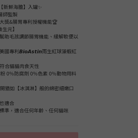
【新鮮海膽】入罐✨
醫師監製
大獎&腸胃專利授權機能🏆
萃質®後生元】
幫助毛孩調節腸胃機能、緩解軟便以
𝘽𝙞𝙤𝘼𝙨𝙩𝙞𝙣雨生紅球藻蝦紅
，符合貓貓肉食天性
澱粉 0％防腐劑 0％色素 0％動物用料
抹開猶如【冰淇淋】般的綿密細嫩口
也適合
營養標準，適合任何年齡、任何貓咪