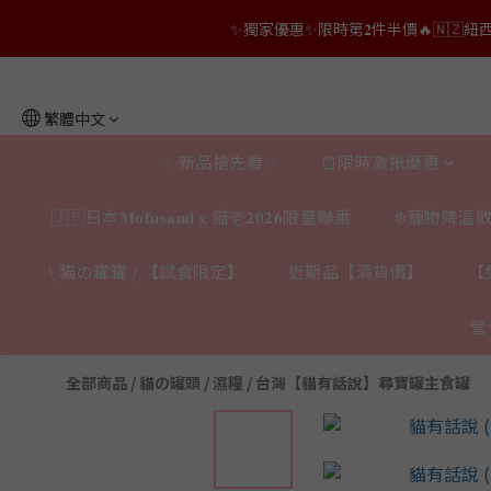
👑店長生日限量喵喵劵🎂買滿$𝟑𝟔𝟖即減$𝟐𝟖
👑店長生日限量喵喵劵🎂買滿$𝟑𝟔𝟖即減$𝟐𝟖
繁體中文
✨新品搶先看✨
⏰限時激抵優惠
🇯🇵日本𝐌𝐨𝐟𝐮𝐬𝐚𝐧𝐝 𝐱 猫壱𝟐𝟎𝟐𝟔限量聯乘
❄️寵物降溫散
\ 貓の罐罐 / 【試食限定】
近期品【清貨價】
【
營
全部商品
/
貓の罐頭 / 濕糧
/
台灣【貓有話說】尋寶罐主食罐