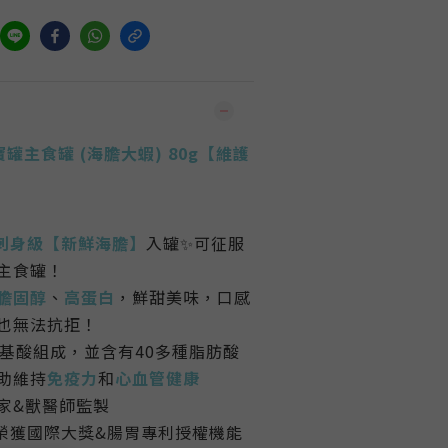
罐主食罐 (海膽大蝦)
80g【維護
刺身級【新鮮海膽】
入罐✨可征服
主食罐！
膽固醇
、
高蛋白
，鮮甜美味，口感
也無法抗拒！
胺基酸組成，並含有40多種脂肪酸
助維持
免疫力
和
心血管健康
家&獸醫師監製
榮獲國際大獎&腸胃專利授權機能