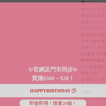
🏆
【𝙏𝙤𝙩𝙞
維持
腸道菌叢
解軟便以及提
添加
超強抗氧
球藻蝦紅素】
幫助貓咪保護
促進毛髮亮麗
高達
98%
鮮肉
0％穀物 0％膠
動物用料殘留 
97％
極高適口
細嫩口感
低磷配方，初
符合
美國AAF
何貓咪
100%
台灣
製