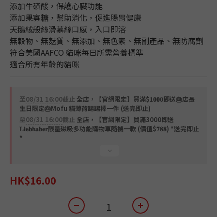
4
添加牛磺酸，保護心臟功能
3
添加果寡糖，幫助消化，促進腸胃健康
2
天鵝絨般絲滑慕絲口感，入口即溶
1
無穀物、無麩質、無添加、無色素、無副產品、無防腐劑
0
符合美國AAFCO 貓咪每日所需營養標準
適合所有年齡的貓咪
至
08/31 16:00
截止
全店，【官網限定】買滿$𝟏𝟎𝟎𝟎即送🎂店長
生日限定🎂Mofu 貓薄荷踢踢棒一件 (送完即止)
至
08/31 16:00
截止
全店，【官網限定】買滿3000即送
𝐋𝐢𝐞𝐛𝐡𝐚𝐛𝐞𝐫限量磁吸多功能購物車隨機一款 (價值$𝟕𝟖𝟖) *送完即止
*
HK$16.00