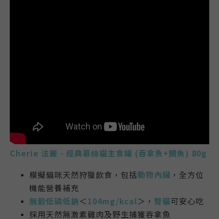
Cherie 法麗 - 經典慕絲貓主食罐 (吞拿魚+鯛魚) 80g
模擬貓咪天然狩獵飲食，包括
動物內臟
，全方位
機能營養補充
無穀低磷低鈉
＜
104mg/kcal
＞，
腎貓
可安心吃
採用天然無激素雞肉及野生捕獲吞拿魚