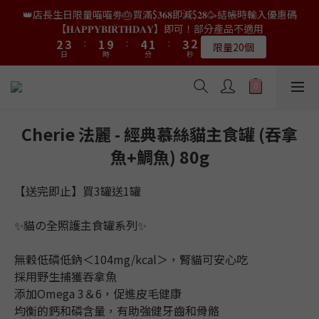
9
8
8
8
4
4
5
5
3
3
6
6
3
3
5
5
3
3
👑店長生日限量喵喵劵🎂買滿$𝟑𝟔𝟖即減$𝟐𝟖🥳結帳時輸入優惠碼
👑店長生日限量喵喵劵🎂買滿$𝟑𝟔𝟖即減$𝟐𝟖🥳結帳時輸入優惠碼
8
9
7
7
9
7
3
3
4
4
2
2
5
5
2
2
4
4
2
2
【𝐇𝐀𝐏𝐏𝐘𝐁𝐈𝐑𝐓𝐇𝐃𝐀𝐘】即可！部分產品不適用
【𝐇𝐀𝐏𝐏𝐘𝐁𝐈𝐑𝐓𝐇𝐃𝐀𝐘】即可！部分產品不適用
7
8
6
9
6
8
6
2
2
3
3
:
:
1
1
9
9
:
:
4
4
1
1
:
:
3
3
1
1
6
7
5
8
5
7
5
限量20個
限量20個
9
9
9
日
日
時
時
分
分
秒
秒
1
1
2
2
0
0
8
8
3
3
0
0
2
2
0
0
5
6
4
7
4
6
4
9
8
8
8
0
0
1
1
7
7
2
2
1
1
4
5
3
6
3
5
3
👑店長生日限定🎂官網滿$𝟔𝟎𝟎｜$𝟏𝟎𝟎𝟎｜$𝟏𝟓𝟎𝟎✨即送罐罐/凍乾/玩
8
9
7
7
9
7
0
0
6
6
1
1
0
0
3
4
2
5
2
4
2
具😻貓咪最愛✨𝐌𝐎𝐅𝐔貓薄荷踢踢棒🎀
7
8
6
9
6
8
6
5
5
0
0
2
3
:
1
9
:
4
1
:
3
1
6
7
5
8
5
7
5
送完即止
9
9
9
日
時
4
4
分
秒
1
2
0
8
3
0
2
0
5
6
4
7
4
6
4
Cherie 法麗 - 經典慕絲貓主食罐 (吞拿
9
8
8
8
3
3
0
1
7
2
1
4
5
3
6
3
5
3
✨獨家優惠✨限時第𝟐件半價🔥🇳🇿紐西蘭𝐋𝐨𝐯𝐞𝐚𝐛𝐨𝐰𝐥凍乾生肉貓糧
8
9
7
7
9
7
魚+鯛魚) 80g
2
2
0
6
1
0
3
4
2
5
2
4
2
😻𝟗𝟎%鮮肉內臟🌟𝟏𝟎𝟎%無骨配方✅
7
8
6
9
6
8
6
1
1
5
0
2
3
:
1
9
:
4
1
:
3
1
6
7
5
8
5
7
5
𝟖月𝟑𝟏截止
0
0
日
時
4
分
秒
【送完即止】買3罐送1罐
1
2
0
8
3
0
2
0
5
6
4
7
4
6
4
3
0
1
7
2
1
4
5
3
6
3
5
3
👑店長生日限量喵喵劵🎂買滿$𝟑𝟔𝟖即減$𝟐𝟖🥳結帳時輸入優惠碼
2
0
6
1
0
✨貓の全照護主食罐系列✨
3
4
2
5
2
4
2
【𝐇𝐀𝐏𝐏𝐘𝐁𝐈𝐑𝐓𝐇𝐃𝐀𝐘】即可！部分產品不適用
1
5
0
2
3
:
1
9
:
4
1
:
3
1
限量20個
0
日
時
4
分
秒
1
2
0
8
3
0
2
0
無穀低磷低鈉＜104mg/kcal＞，腎貓可安心吃
3
0
1
7
2
1
採用野生捕獲吞拿魚
2
0
6
1
0
添加Omega 3＆6，促進皮毛健康
1
5
0
均衡的鈣和磷含量，有助強健牙齒和骨骼
0