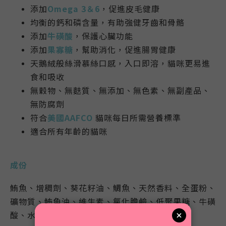
添加
Omega 3＆6
，促進皮毛健康
均衡的鈣和磷含量，有助強健牙齒和骨骼
添加
牛磺酸
，保護心臟功能
添加
果寡糖
，幫助消化，促進腸胃健康
天鵝絨般絲滑慕絲口感，入口即溶，貓咪更易進
食和吸收
無穀物、無麩質、無添加、無色素、無副產品、
無防腐劑
符合
美國
AAFCO
貓咪每日所需營養標準
適合所有年齡的貓咪
成份
鮪魚、增稠劑、葵花籽油、鯛魚、天然香料、全蛋粉、
礦物質、鮪魚油、維生素、氯化膽鹼、低聚果糖、牛磺
酸、水