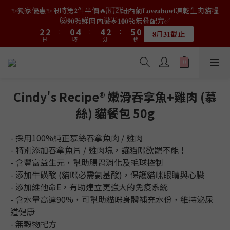
9
9
7
9
7
0
0
2
2
0
3
4
4
4
4
2
2
6
6
6
6
4
4
7
7
2
2
✨獨家優惠✨限時第𝟐件半價🔥🇳🇿紐西蘭𝐋𝐨𝐯𝐞𝐚𝐛𝐨𝐰𝐥凍乾生肉貓糧
👑店長生日限量喵喵劵🎂買滿$𝟑𝟔𝟖即減$𝟐𝟖🥳結帳時輸入優惠碼
8
8
6
8
6
1
1
2
3
3
3
3
1
1
5
5
5
5
3
3
6
6
1
1
【𝐇𝐀𝐏𝐏𝐘𝐁𝐈𝐑𝐓𝐇𝐃𝐀𝐘】即可！部分產品不適用
😻𝟗𝟎%鮮肉內臟🌟𝟏𝟎𝟎%無骨配方✅
7
7
5
9
9
7
5
0
0
1
2
2
2
2
:
:
0
0
4
4
:
:
4
4
2
2
:
:
5
5
0
0
6
6
4
8
8
6
9
4
𝟖月𝟑𝟏截止
限量20個
日
日
時
時
分
分
0
秒
秒
1
1
1
1
3
3
3
3
1
1
4
4
5
5
3
7
7
5
8
3
0
0
0
0
2
2
2
2
0
0
3
3
4
4
2
6
6
4
7
2
👑店長生日限量喵喵劵🎂買滿$𝟑𝟔𝟖即減$𝟐𝟖🥳結帳時輸入優惠碼
1
1
1
1
2
2
3
3
1
5
5
3
6
1
【𝐇𝐀𝐏𝐏𝐘𝐁𝐈𝐑𝐓𝐇𝐃𝐀𝐘】即可！部分產品不適用
0
0
0
0
1
1
2
2
:
0
4
:
4
2
:
5
0
限量20個
日
時
分
0
0
秒
1
1
3
3
1
4
Cindy's Recipe® 嫩滑吞拿魚+雞肉 (慕
0
0
2
2
0
3
絲) 貓餐包 50g
1
1
2
0
0
1
0
- 採用100%純正慕絲吞拿魚肉 / 雞肉
- 特別添加吞拿魚片 / 雞肉塊，讓貓咪欲罷不能！
- 含豐富益生元，幫助腸胃消化及毛球控制
- 添加牛磺酸 (貓咪必需氨基酸)，保護貓咪眼睛與心臟
- 添加維他命E，有助建立更強大的免疫系統
- 含水量高達90%，可幫助貓咪身體補充水份，維持泌尿
道健康
- 無穀物配方