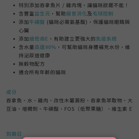
特別添加吞拿魚片 / 雞肉塊，讓貓咪欲罷不能！
含豐富
益生元
，幫助
腸胃消化
及
毛球控制
添加
牛磺酸
(貓咪必需氨基酸)，保護貓咪眼睛與
心臟
添加
維他命E
，有助建立更強大的
免疫系統
含水量
高達90%
，可幫助貓咪身體補充水份，維
持泌尿道健康
無穀物配方
適合所有年齡的貓咪
成分
吞拿魚、水、雞肉
、
改性木薯澱粉、吞拿魚萃取物、大
豆油、增稠劑、牛磺酸、FOS（低聚果糖）、維生素 E
到期日