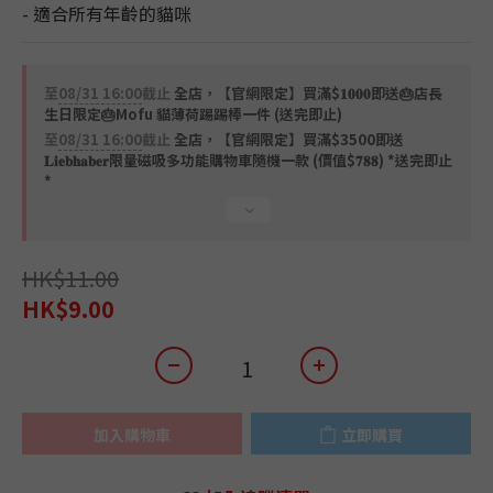
- 適合所有年齡的貓咪
至
08/31 16:00
截止
全店，【官網限定】買滿$𝟏𝟎𝟎𝟎即送🎂店長
生日限定🎂Mofu 貓薄荷踢踢棒一件 (送完即止)
至
08/31 16:00
截止
全店，【官網限定】買滿$3500即送
𝐋𝐢𝐞𝐛𝐡𝐚𝐛𝐞𝐫限量磁吸多功能購物車隨機一款 (價值$𝟕𝟖𝟖) *送完即止
*
HK$11.00
HK$9.00
加入購物車
立即購買