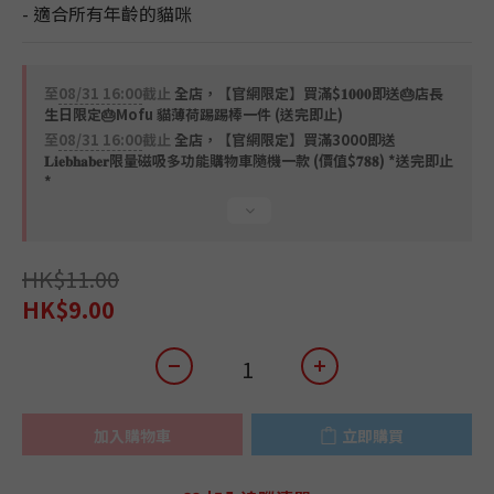
- 適合所有年齡的貓咪
至
08/31 16:00
截止
全店，【官網限定】買滿$𝟏𝟎𝟎𝟎即送🎂店長
生日限定🎂Mofu 貓薄荷踢踢棒一件 (送完即止)
至
08/31 16:00
截止
全店，【官網限定】買滿3000即送
𝐋𝐢𝐞𝐛𝐡𝐚𝐛𝐞𝐫限量磁吸多功能購物車隨機一款 (價值$𝟕𝟖𝟖) *送完即止
*
HK$11.00
HK$9.00
加入購物車
立即購買