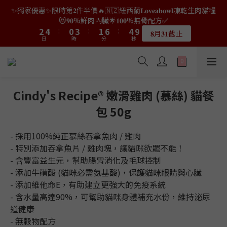
9
7
8
0
3
0
2
1
4
2
7
4
4
6
6
2
2
5
5
3
3
8
8
6
6
✨獨家優惠✨限時第𝟐件半價🔥🇳🇿紐西蘭𝐋𝐨𝐯𝐞𝐚𝐛𝐨𝐰𝐥凍乾生肉貓糧
👑店長生日限量喵喵劵🎂買滿$𝟑𝟔𝟖即減$𝟐𝟖🥳結帳時輸入優惠碼
8
6
9
7
2
1
0
3
1
6
3
3
5
5
1
1
4
4
2
2
7
7
5
5
【𝐇𝐀𝐏𝐏𝐘𝐁𝐈𝐑𝐓𝐇𝐃𝐀𝐘】即可！部分產品不適用
😻𝟗𝟎%鮮肉內臟🌟𝟏𝟎𝟎%無骨配方✅
7
9
5
8
6
9
1
0
2
0
5
2
2
4
4
:
:
0
0
3
3
:
:
1
1
6
6
:
:
4
4
9
9
6
8
4
7
5
8
𝟖月𝟑𝟏截止
限量20個
0
日
日
時
時
分
分
1
秒
秒
4
1
1
3
3
2
2
0
0
5
5
3
3
8
8
5
7
3
6
4
9
7
0
3
0
0
2
2
1
1
4
4
2
2
7
7
4
6
2
5
3
8
6
👑店長生日限量喵喵劵🎂買滿$𝟑𝟔𝟖即減$𝟐𝟖🥳結帳時輸入優惠碼
2
1
1
0
0
3
3
1
1
6
6
3
5
1
4
2
7
5
【𝐇𝐀𝐏𝐏𝐘𝐁𝐈𝐑𝐓𝐇𝐃𝐀𝐘】即可！部分產品不適用
1
0
0
2
2
0
0
5
5
2
4
:
0
3
:
1
6
:
4
9
限量20個
0
日
時
分
1
1
秒
4
4
1
3
2
0
5
3
8
Cindy's Recipe® 嫩滑雞肉 (慕絲) 貓餐
0
0
3
3
0
2
1
4
2
7
包 50g
2
2
1
0
3
1
6
1
1
0
2
0
5
0
0
1
4
- 採用100%純正慕絲吞拿魚肉 / 雞肉
0
3
- 特別添加吞拿魚片 / 雞肉塊，讓貓咪欲罷不能！
2
- 含豐富益生元，幫助腸胃消化及毛球控制
1
- 添加牛磺酸 (貓咪必需氨基酸)，保護貓咪眼睛與心臟
0
- 添加維他命E，有助建立更強大的免疫系統
- 含水量高達90%，可幫助貓咪身體補充水份，維持泌尿
道健康
- 無穀物配方