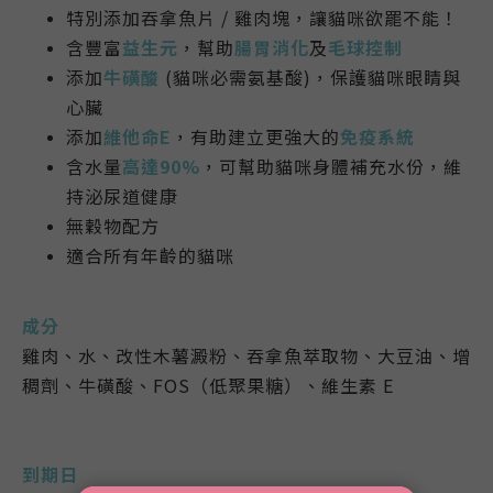
特別添加吞拿魚片 / 雞肉塊，讓貓咪欲罷不能！
含豐富
益生元
，幫助
腸胃消化
及
毛球控制
添加
牛磺酸
(貓咪必需氨基酸)，保護貓咪眼睛與
心臟
添加
維他命E
，有助建立更強大的
免疫系統
含水量
高達90%
，可幫助貓咪身體補充水份，維
持泌尿道健康
無穀物配方
適合所有年齡的貓咪
成分
雞肉、水、改性木薯澱粉、吞拿魚萃取物、大豆油、增
稠劑、牛磺酸、FOS（低聚果糖）、維生素 E
到期日