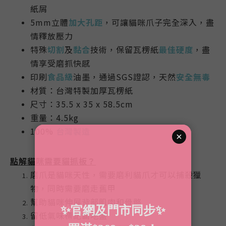
紙屑
5mm立體
加大孔距
，可讓貓咪爪子完全深入，盡
情釋放壓力
特殊
切割
及
黏合
技術，保留瓦楞紙
最佳硬度
，盡
情享受磨抓快感
印刷
食品級
油墨，通過SGS證認，天然
安全無毒
材質：台灣特製加厚瓦楞紙
尺寸：35.5 x 35 x 58.5cm
重量：4.5kg
100%
台灣製造
點解貓咪需要貓抓板？
磨爪是貓咪天性，需要磨利貓爪才可以捕殺獵
物，同時需要磨走舊甲
幫助貓咪伸展背部肌肉和骨骼
留低氣味標記霸地盤