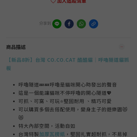
加入追蹤清單
分享到
商品描述
【新品8折】台灣 CO.CO.CAT 酷酷貓｜呼嚕隧道貓抓
板
呼嚕隧道💤💤呼嚕是貓咪開心時發出的聲音
這是一個能讓貓咪不停呼嚕的開心隧道💖
可抓、可窩、可玩⭐堅固耐用 、精巧可愛
可以購買多個去搭配使用，變身主子的遊樂園😻
😻
特大內部空間，活動自如
台灣特製
加厚瓦楞紙
，堅固扎實超耐抓，不易掉