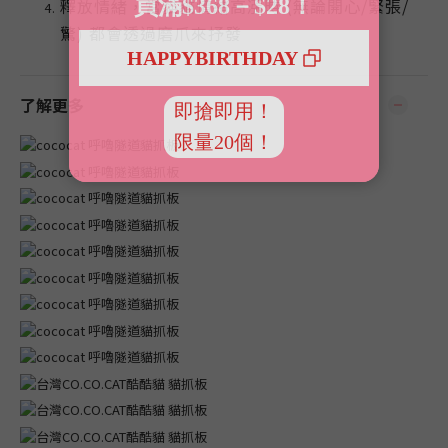
釋放情緒，當貓貓情緒高漲時 (無論開心/緊張/
驚) 都會透過磨爪來抒發
了解更多