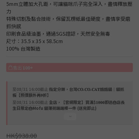
5mm立體加大孔距，可讓貓咪爪子完全深入，盡情釋放壓
力
特殊切割及黏合技術，保留瓦楞紙最佳硬度，盡情享受磨
抓快感
印刷食品級油墨，通過SGS證認，天然安全無毒
尺寸：35.5 x 35 x 58.5cm 
100% 台灣製造
售出
100+
至
08/31 16:00
截止
指定分類，台灣𝐂𝐎.𝐂𝐎.𝐂𝐀𝐓酷酷貓｜貓抓
板【照價額外再𝟗折】
至
08/31 16:00
截止
全店，【官網限定】買滿$𝟏𝟎𝟎𝟎即送🎂店長
生日限定🎂Mofu 貓薄荷踢踢棒一件 (送完即止)
HK$938.00