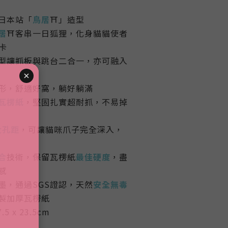
日本站「
鳥居
⛩️」造型
居
⛩️客串一日狐狸，化身貓貓使者
卡
造型讓抓板與跳台二合一，亦可融入
形，舒適好窩，
躺好躺滿
瓦楞紙
，堅固扎實超耐抓，不易掉
大孔距
，可讓貓咪爪子完全深入，
合
技術，保留瓦楞紙
最佳硬度
，盡
感
墨，通過SGS證認，天然
安全無毒
製加厚瓦楞紙
.5 x 23.5cm