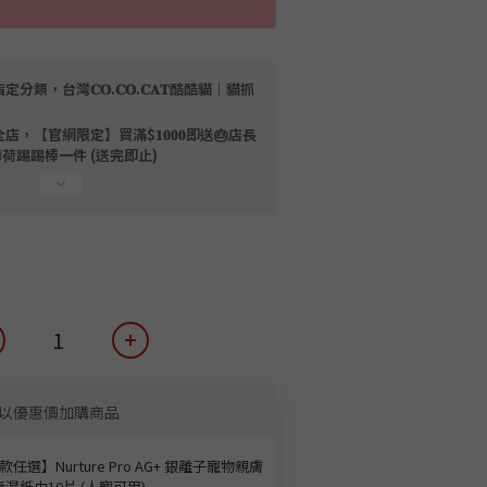
定分類，台灣𝐂𝐎.𝐂𝐎.𝐂𝐀𝐓酷酷貓｜貓抓
店，【官網限定】買滿$𝟏𝟎𝟎𝟎即送🎂店長
薄荷踢踢棒一件 (送完即止)
以優惠價加購商品
款任選】Nurture Pro AG+ 銀離子寵物親膚
濕紙巾10片 (人寵可用)