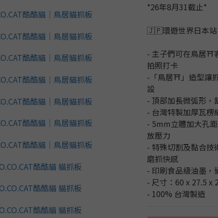
*26年8月31截止*
🇯🇵環遊世界日本
- 主子們可在鳥居⛩
拍照打卡
-「鳥居⛩️」造型
設
- 頂部加長微弧形
- 台灣特製加厚瓦
- 5mm立體加大
放壓力
- 特殊切割及黏合
磨抓快感
- 印刷食品級油墨，
- 尺寸：60 x 27.5 x 
- 100% 台灣製造