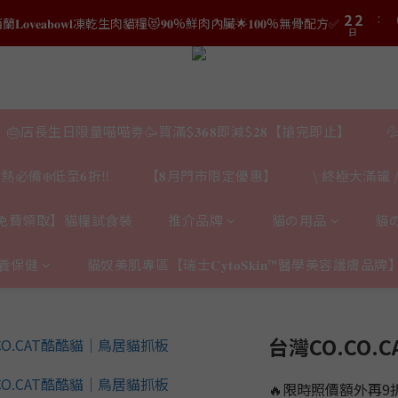
3
3
1
1
3
3
2
2
0
0
結帳時輸入優惠碼【𝐇𝐀𝐏𝐏𝐘𝐁𝐈𝐑𝐓𝐇𝐃𝐀𝐘】即可！部分產品不適用
2
2
結帳時輸入優惠碼【𝐇𝐀𝐏𝐏𝐘𝐁𝐈𝐑𝐓𝐇𝐃𝐀𝐘】即可！部分產品不適用
日
1
1
日
1
1
0
0
0
0
🎂店長生日限量喵喵劵🥳買滿$𝟑𝟔𝟖即減$𝟐𝟖【搶完即止】

熱必備❄️低至𝟔折‼️
【𝟖月門市限定優惠】
\ 終極大滿罐 /
免費領取】貓糧試食裝
推介品牌
貓の用品
貓
養保健
貓奴美肌專區【瑞士𝐂𝐲𝐭𝐨𝐒𝐤𝐢𝐧™醫學美容護膚品牌
台灣CO.CO
🔥限時照價額外再9折