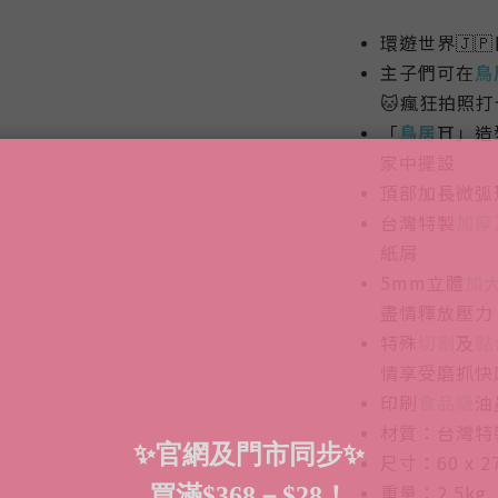
環遊世界
🇯🇵
主子們可在
鳥
🐱
瘋狂拍照打
「
鳥居
⛩️」
家中擺設
頂部加長微弧
台灣特製
加厚
紙屑
5mm立體
加
盡情釋放壓力
特殊
切割
及
黏
情享受磨抓快
印刷
食品級
油
材質：台灣特
尺寸：60 x 27
重量：2.5kg