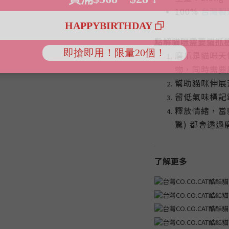
100%
台灣製
點解貓咪需要貓抓
磨爪是貓咪天
物，同時需要
幫助貓咪伸展
留低氣味標記
釋放情緒，當貓
驚) 都會透過
了解更多