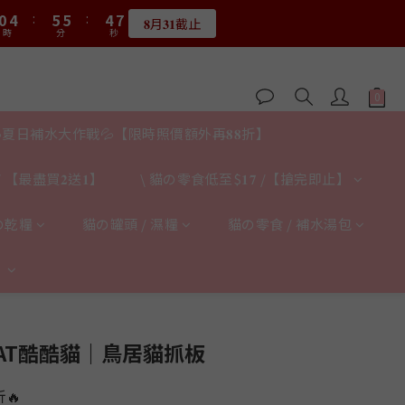
1
5
6
6
5
7
3
4
4
3
5
0
1
5
6
6
5
7
0
1
1
0
2
:
0
4
:
5
5
:
4
6
2
3
3
2
4
限量20個
:
0
4
:
5
5
:
4
6
0
0
1
限量20個
時
分
秒
3
4
4
3
5
1
2
2
1
3
時
分
秒
3
4
4
3
5
0
2
3
3
2
4
0
1
1
0
2
2
3
3
2
4
1
2
2
1
3
0
0
1
1
2
2
1
3
0
1
1
0
2
0
0
1
1
0
2
0
0
1
0
0
1
夏日補水大作戰💦【限時照價額外再𝟖𝟖折】
0
0
 【最盡買𝟐送𝟏】
\ 貓の零食低至$𝟏𝟕 /【搶完即止】
の乾糧
貓の罐頭 / 濕糧
貓の零食 / 補水湯包
】
立即購買
.CAT酷酷貓｜鳥居貓抓板
🔥