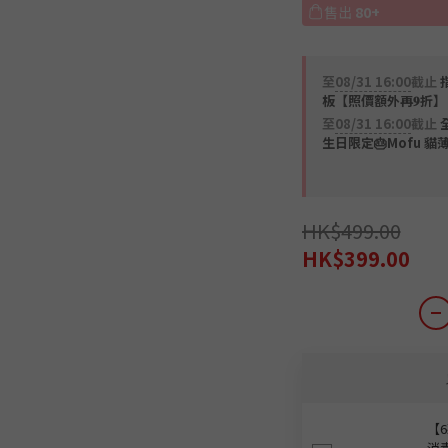
售出
80+
至
08/31 16:00
截止
指
板【照價額外再𝟗折】
至
08/31 16:00
截止
全
生日限定🎂Mofu 貓
HK$499.00
HK$399.00
【6
消毒