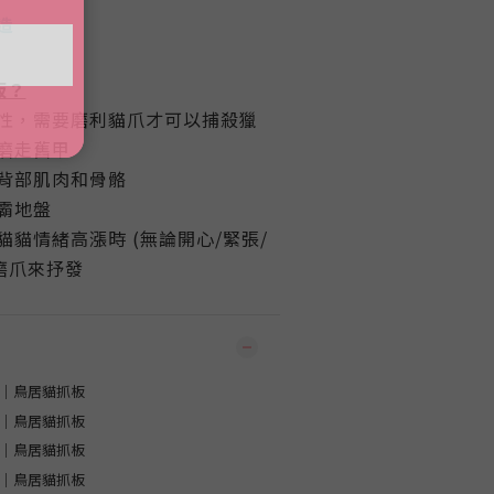
造
板？
性，需要磨利貓爪才可以捕殺獵
磨走舊甲
背部肌肉和骨骼
霸地盤
貓情緒高漲時 (無論開心/緊張/
磨爪來抒發