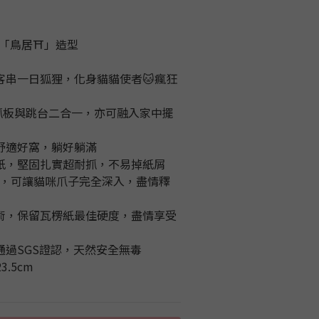
站「鳥居⛩️」造型
️客串一日狐狸，化身貓貓使者🐱瘋狂
讓抓板與跳台二合一，亦可融入家中擺
，舒適好窩，躺好躺滿
楞紙，堅固扎實超耐抓，不易掉紙屑
孔距，可讓貓咪爪子完全深入，盡情釋
技術，保留瓦楞紙最佳硬度，盡情享受
通過SGS證認，天然安全無毒
23.5cm