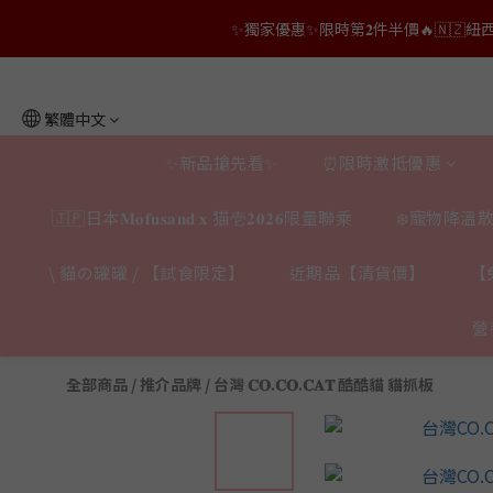
👑店長生日限量喵喵劵🎂買滿$𝟑𝟔𝟖即減$𝟐𝟖
👑店長生日限量喵喵劵🎂買滿$𝟑𝟔𝟖即減$𝟐𝟖
繁體中文
✨新品搶先看✨
⏰限時激抵優惠
🇯🇵日本𝐌𝐨𝐟𝐮𝐬𝐚𝐧𝐝 𝐱 猫壱𝟐𝟎𝟐𝟔限量聯乘
❄️寵物降溫散
\ 貓の罐罐 / 【試食限定】
近期品【清貨價】
【
營
全部商品
/
推介品牌
/
台灣 𝐂𝐎.𝐂𝐎.𝐂𝐀𝐓 酷酷貓 貓抓板