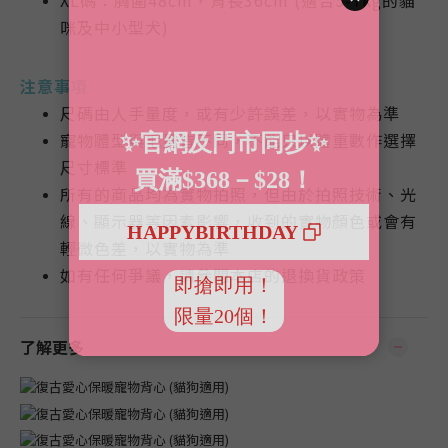
XL碼：胸圍48cm，背長36cm (適合5-7kg的貓
咪及中小型犬)
注意事項
尺碼由人手量度，或有少許誤差，以實物為準
寵物體型與毛量皆不同，不能只以體重數作選擇
尺寸標準
所有的商品均為實物拍照，但由於拍照技術、光
線、顯示器等因素影響，收到的實物顏色或會有
輕微色差，以實物為準
如有任何爭議，請參閱本店的退換貨政策
了解更多