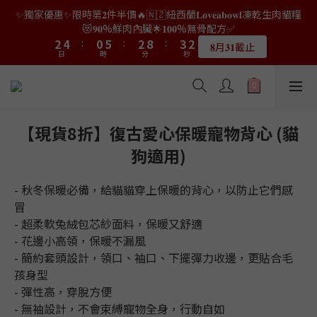
9
7
9
9
2
0
2
3
0
6
1
0
4
4
6
6
2
2
7
7
4
4
5
5
4
4
✨獨家優惠✨限時第𝟐件半價🔥🇳🇿紐西蘭𝐋𝐨𝐯𝐞𝐚𝐛𝐨𝐰𝐥凍乾生肉貓糧
👑店長生日限量喵喵劵🎂買滿$𝟑𝟔𝟖即減$𝟐𝟖🥳結帳時輸入優惠碼
8
6
8
9
8
1
1
2
5
0
3
3
5
5
1
1
6
6
3
3
9
9
4
4
3
3
【𝐇𝐀𝐏𝐏𝐘𝐁𝐈𝐑𝐓𝐇𝐃𝐀𝐘】即可！部分產品不適用
😻𝟗𝟎%鮮肉內臟🌟𝟏𝟎𝟎%無骨配方✅
7
9
5
7
8
7
0
0
1
4
2
2
4
4
:
:
0
0
5
5
:
:
2
2
8
8
:
:
3
3
2
2
6
8
4
9
6
7
6
𝟖月𝟑𝟏截止
限量20個
日
日
時
時
0
分
分
3
秒
秒
1
1
3
3
4
4
1
1
7
7
2
2
1
1
5
7
3
8
5
6
5
2
0
0
2
2
3
3
0
0
6
6
1
1
0
0
4
6
2
7
4
5
4
👑店長生日限量喵喵劵🎂買滿$𝟑𝟔𝟖即減$𝟐𝟖🥳結帳時輸入優惠碼
1
1
1
2
2
5
5
0
0
3
5
1
6
3
9
4
3
【𝐇𝐀𝐏𝐏𝐘𝐁𝐈𝐑𝐓𝐇𝐃𝐀𝐘】即可！部分產品不適用
0
0
0
1
1
4
4
2
4
:
0
5
:
2
8
:
3
2
限量20個
日
時
0
0
分
3
3
秒
1
3
4
1
7
2
1
【現貨8折】復古愛心保暖寵物背心 (貓
2
2
0
2
3
0
6
1
0
狗適用)
1
1
1
2
5
0
0
0
0
1
4
0
3
- 秋冬保暖必備，給貓貓穿上保暖的背心，以防止它們感
2
冒
1
- 超柔軟兔絨包芯紗面料，保暖又舒適
0
- 花邊小高領，保暖不漏風
- 簡約套頭設計，領口、袖口、下擺彈力收邊，更貼合毛
孩身型
- 彈性高，穿脫方便
- 無袖設計，不會束縛寵物全身，行動自如