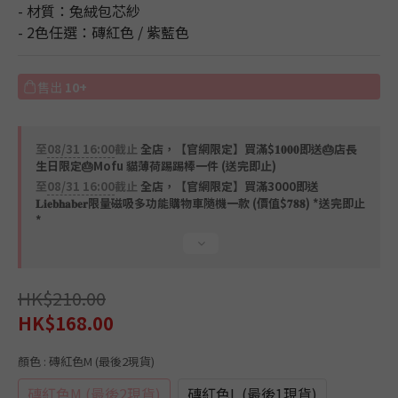
- 材質：兔絨包芯紗
- 2色任選：磚紅色 / 紫藍色
售出
10+
至
08/31 16:00
截止
全店，【官網限定】買滿$𝟏𝟎𝟎𝟎即送🎂店長
生日限定🎂Mofu 貓薄荷踢踢棒一件 (送完即止)
至
08/31 16:00
截止
全店，【官網限定】買滿3000即送
𝐋𝐢𝐞𝐛𝐡𝐚𝐛𝐞𝐫限量磁吸多功能購物車隨機一款 (價值$𝟕𝟖𝟖) *送完即止
*
HK$210.00
HK$168.00
顏色
: 磚紅色M (最後2現貨)
磚紅色M (最後2現貨)
磚紅色L (最後1現貨)