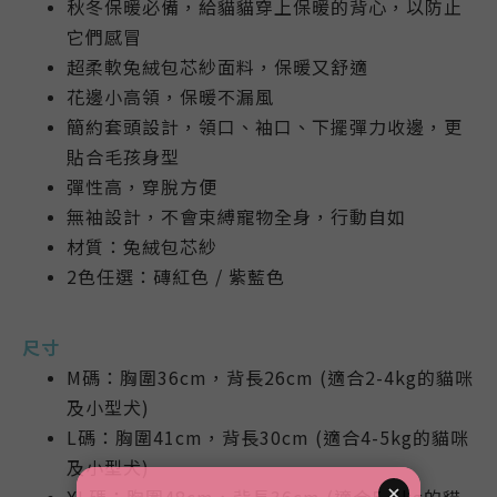
秋冬保暖必備，給貓貓穿上保暖的背心，以防止
它們感冒
超柔軟兔絨包芯紗面料，保暖又舒適
花邊小高領，
保暖不漏風
簡約套頭設計，領口、袖口、下擺彈力收邊，更
貼合毛孩身型
彈性高，穿脫方便
無袖設計，不會束縛寵物全身，行動自如
材質：兔絨包芯紗
2色任選：磚紅色 / 紫藍色
尺寸
M碼：胸圍36cm，背長26cm (適合2-4kg的貓咪
及小型犬)
L碼：胸圍41cm，背長30cm (適合4-5kg的貓咪
及小型犬)