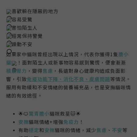
喜歡躲在隱蔽的地方
容易受驚
害怕陌生人
經常保持警覺
躁動不安
如果家中貓咪曾經出現以上情況，代表你獲得1隻
膽小
貓
！面對陌生人或新事物容易感到驚慌，便會漸漸
積累壓力
，變得
焦慮
，長遠對身心健康均造成負面影
響，引致
免疫功能下降、消化不良、皮膚問題
等情況。
服用有助緩和不安情緒的營養補充品，也是安撫貓咪情
緒的有效途徑。
🌟🐱
驚青膽小
貓咪救星🐱🌟
安撫
貓咪情緒+增強
免疫力
！
有助
穩定
和
安撫
貓咪的情緒，減少
焦慮
、
不安
等