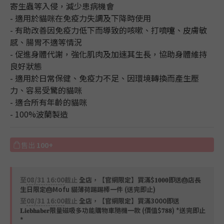
寄生蟲等入侵，減少患病機會
- 適用於貓咪在免疫力失調及下降時使用
- 有助改善因免疫力低下而導致的咳嗽、打噴嚏、皮膚敏
感、腸胃不適等情況
- 促進身體代謝，強化肌肉及加速其生長，協助身體維持
良好狀態
- 適用於日常保健、免疫力不足、因環境轉換而產生壓
力、容易受驚的貓咪
- 適合所有年齡的貓咪
- 100%波蘭製造
售出
100+
至
08/31 16:00
截止
全店，【官網限定】買滿$𝟏𝟎𝟎𝟎即送🎂店長
生日限定🎂Mofu 貓薄荷踢踢棒一件 (送完即止)
至
08/31 16:00
截止
全店，【官網限定】買滿3000即送
𝐋𝐢𝐞𝐛𝐡𝐚𝐛𝐞𝐫限量磁吸多功能購物車隨機一款 (價值$𝟕𝟖𝟖) *送完即止
*