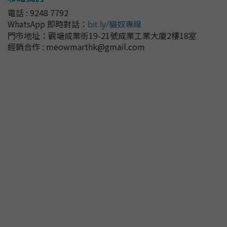
電話 : 9248 7792
WhatsApp 即時對話
：
bit.ly/貓奴專線
門市地址：
觀塘成業街19-21號成業工業大廈2樓18室
經銷合作 : meowmarthk@gmail.com