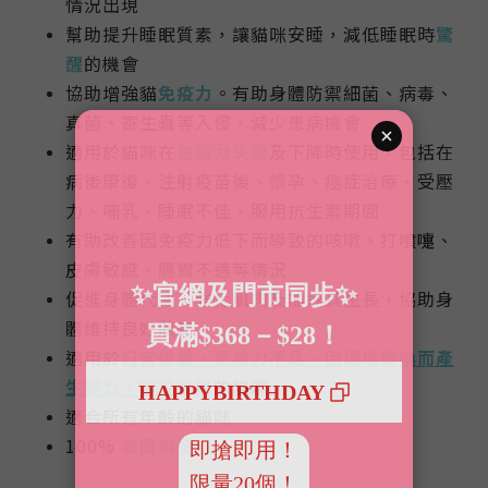
情況出現
幫助提升睡眠質素，讓貓咪安睡，減低睡眠時
驚
醒
的機會
協助增強貓
免疫力
。有助身體防禦細菌、病毒、
真菌、寄生蟲等入侵，減少患病機會
適用於貓咪在
免疫力失調
及下降時使用，包括在
病後康復、注射疫苗後、懷孕、癌症治療、受壓
力、哺乳、睡眠不佳、服用抗生素期間
有助改善因免疫力低下而導致的咳嗽、打噴嚏、
皮膚敏感、腸胃不適等情況
促進身體代謝，強化肌肉及加速其生長，協助身
體維持良好狀態
適用於
日常保健、免疫力不足、因環境轉換而產
生壓力、容易受驚
的貓咪
適合所有年齡的貓咪
100%
波蘭製造