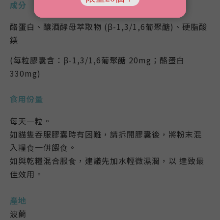
成分
酪蛋白、釀酒酵母萃取物 (β-1,3/1,6葡聚醣)、硬脂酸
鎂
(每粒膠囊含：β-1,3/1,6葡聚醣 20mg；酪蛋白
330mg)
食用份量
每天一粒。
如貓隻吞服膠囊時有困難，請拆開膠囊後，將粉末混
入糧⻝一併餵⻝。
如與乾糧混合服⻝，建議先加水輕微濕潤，以 達致最
佳效用。
產地
波蘭