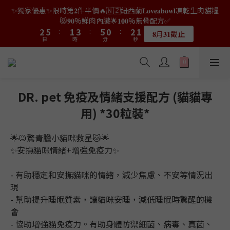
9
8
7
9
8
0
3
1
3
0
4
4
7
7
3
3
5
5
7
7
2
2
4
4
3
3
✨獨家優惠✨限時第𝟐件半價🔥🇳🇿紐西蘭𝐋𝐨𝐯𝐞𝐚𝐛𝐨𝐰𝐥凍乾生肉貓糧
👑店長生日限量喵喵劵🎂買滿$𝟑𝟔𝟖即減$𝟐𝟖🥳結帳時輸入優惠碼
8
7
9
6
8
7
2
0
2
3
3
6
6
2
2
4
4
6
6
1
1
3
3
2
2
【𝐇𝐀𝐏𝐏𝐘𝐁𝐈𝐑𝐓𝐇𝐃𝐀𝐘】即可！部分產品不適用
😻𝟗𝟎%鮮肉內臟🌟𝟏𝟎𝟎%無骨配方✅
7
6
8
5
7
6
1
1
2
2
5
5
:
:
1
1
3
3
:
:
5
5
0
0
:
:
2
2
1
1
6
9
5
7
9
4
6
5
𝟖月𝟑𝟏截止
限量20個
日
日
0
時
時
0
分
分
秒
秒
1
1
4
4
0
0
2
2
4
4
1
1
0
0
5
8
4
6
8
3
5
4
0
0
3
3
1
1
3
3
0
0
4
7
3
5
7
2
4
3
👑店長生日限量喵喵劵🎂買滿$𝟑𝟔𝟖即減$𝟐𝟖🥳結帳時輸入優惠碼
2
2
0
0
2
2
3
6
2
4
6
1
3
2
【𝐇𝐀𝐏𝐏𝐘𝐁𝐈𝐑𝐓𝐇𝐃𝐀𝐘】即可！部分產品不適用
1
1
1
1
2
5
:
1
3
:
5
0
:
2
1
限量20個
日
0
0
時
0
0
分
秒
1
4
0
2
4
1
0
DR. pet 免疫及情緒支援配方 (貓貓專
0
3
1
3
0
用) *30粒裝*
2
0
2
1
1
0
0
🌟🐱驚青膽小貓咪救星🐱🌟
✨安撫貓咪情緒+增強免疫力✨
- 有助穩定和安撫貓咪的情緒，減少焦慮、不安等情況出
現
- 幫助提升睡眠質素，讓貓咪安睡，減低睡眠時驚醒的機
會
- 協助增強貓免疫力。有助身體防禦細菌、病毒、真菌、