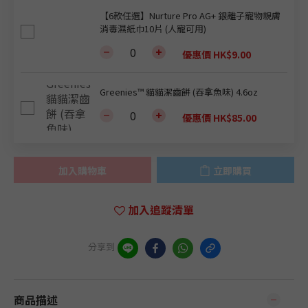
【6款任選】Nurture Pro AG+ 銀離子寵物親膚
消毒濕紙巾10片 (人寵可用)
優惠價 HK$9.00
Greenies™ 貓貓潔齒餅 (吞拿魚味) 4.6oz
優惠價 HK$85.00
加入購物車
立即購買
加入追蹤清單
分享到
商品描述