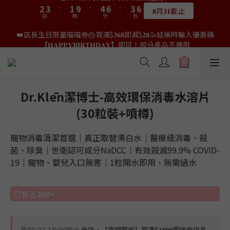
9
8
4
4
5
5
3
3
6
6
8
8
5
5
8
8
👑店長生日限量喵喵劵🎂買滿$𝟑𝟔𝟖即減$𝟐𝟖🥳結帳時輸入優惠碼
👑店長生日限量喵喵劵🎂買滿$𝟑𝟔𝟖即減$𝟐𝟖🥳結帳時輸入優惠碼
8
9
7
9
3
3
4
4
2
2
5
5
7
7
4
4
7
7
【𝐇𝐀𝐏𝐏𝐘𝐁𝐈𝐑𝐓𝐇𝐃𝐀𝐘】即可！部分產品不適用
【𝐇𝐀𝐏𝐏𝐘𝐁𝐈𝐑𝐓𝐇𝐃𝐀𝐘】即可！部分產品不適用
7
8
6
9
8
2
2
3
3
:
:
1
1
9
9
:
:
4
4
6
6
:
:
3
3
6
6
6
7
5
8
7
限量20個
限量20個
9
日
日
時
時
分
分
秒
秒
1
1
2
2
0
0
8
8
3
3
5
5
2
2
5
5
5
6
4
7
9
6
9
9
8
0
0
1
1
7
7
2
2
4
4
1
1
4
4
4
5
3
6
8
5
8
👑店長生日限定🎂官網滿$𝟔𝟎𝟎｜$𝟏𝟎𝟎𝟎｜$𝟏𝟓𝟎𝟎✨即送罐罐/凍乾/玩
8
9
7
9
0
0
6
6
1
1
3
3
0
0
3
3
3
4
2
5
7
4
7
具😻貓咪最愛✨𝐌𝐎𝐅𝐔貓薄荷踢踢棒🎀
7
8
6
9
8
5
5
0
0
2
2
2
2
2
3
:
1
9
:
4
6
:
3
6
6
7
5
8
7
送完即止
9
日
時
4
4
分
1
1
秒
1
1
1
2
0
8
3
5
2
5
5
6
4
7
9
6
9
Dr.Klēn潔博士-高效環保消毒水溶片
9
8
3
3
0
0
0
0
0
1
7
2
4
1
4
4
5
3
6
8
5
8
✨獨家優惠✨限時第𝟐件半價🔥🇳🇿紐西蘭𝐋𝐨𝐯𝐞𝐚𝐛𝐨𝐰𝐥凍乾生肉貓糧
8
9
7
9
(30粒裝+噴樽)
2
2
0
6
1
3
0
3
3
4
2
5
7
4
7
😻𝟗𝟎%鮮肉內臟🌟𝟏𝟎𝟎%無骨配方✅
7
8
6
9
8
1
1
5
0
2
2
2
3
:
1
9
:
4
6
:
3
6
6
7
5
8
7
𝟖月𝟑𝟏截止
0
0
日
時
4
分
1
秒
1
寵物消毒清潔首選｜真正取替漂白水｜醫療級消毒、殺
1
2
0
8
3
5
2
5
5
6
4
7
9
6
9
3
0
0
0
1
7
2
4
1
4
菌、除臭｜世衛認可成分NaDCC｜有效殺滅99.9% COVID-
4
5
3
6
8
5
8
👑店長生日限量喵喵劵🎂買滿$𝟑𝟔𝟖即減$𝟐𝟖🥳結帳時輸入優惠碼
2
0
6
1
3
0
3
19｜寵物、嬰兒入口無害｜1粒開水即用、無需過水
3
4
2
5
7
4
7
【𝐇𝐀𝐏𝐏𝐘𝐁𝐈𝐑𝐓𝐇𝐃𝐀𝐘】即可！部分產品不適用
1
5
0
2
2
2
3
:
1
9
:
4
6
:
3
6
限量20個
0
日
時
4
分
1
秒
1
1
2
0
8
3
5
2
5
3
0
0
售出
200+
0
1
7
2
4
1
4
2
0
6
1
3
0
3
1
5
0
2
2
0
至
08/31 16:00
截止
全店，【官網限定】買滿$𝟏𝟎𝟎𝟎即送🎂店長