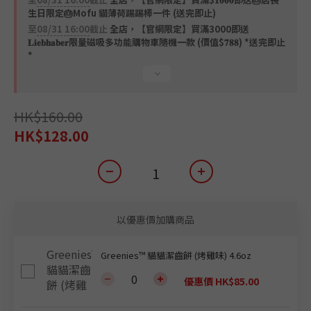
4
1
1
生日限定🎂Mofu 貓薄荷踢踢棒一件 (送完即止)
3
0
0
至
08/31 16:00
截止
2
全店，【官網限定】買滿3000即送
𝐋𝐢𝐞𝐛𝐡𝐚𝐛𝐞𝐫限量磁吸多功能購物車隨機一款 (價值$𝟕𝟖𝟖) *送完即止
1
*
0
HK$160.00
HK$128.00
以優惠價加購商品
Greenies™ 貓貓潔齒餅 (烤雞味) 4.6oz
優惠價 HK$85.00