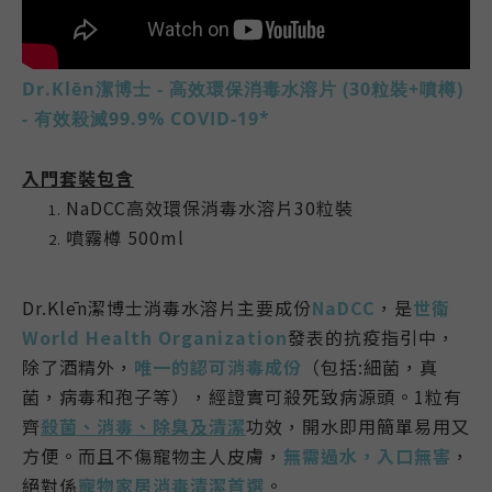
Dr.Klēn潔博士 - 高效環保消毒水溶片 (30粒裝+噴樽)
- 有效殺滅99.9% COVID-19*
入門套裝包含
NaDCC高效環保消毒水溶片30粒裝
噴霧樽 500ml
Dr.Klēn潔博士消毒水溶片主要成份
NaDCC
，是
世衛
World Health Organization
發表的抗疫指引中，
除了酒精外，
唯一的認可消毒成份
（包括:細菌，真
菌，病毒和孢子等），經證實可殺死致病源頭。1️粒有
齊
殺菌、消毒、除臭及清潔
功效，開水即用簡單易用又
方便。而且不傷寵物主人皮膚，
無需過水，入口無害
，
絕對係
寵物家居消毒清潔首選
。