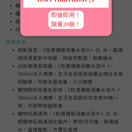
寵物用品 / 玩具
寵物車 / 籠
尿味除臭
爪子清潔
使用方法
地板清潔：1粒普通裝消毒水溶片+ 2L 水，直接
拖地清潔家中地板，待自然乾透，無需過水
出街後清潔殺菌：
1粒普通裝消毒水溶片
+
500ml水入噴樽，
主子去完街街返屋企噴抺全身
同腳掌，可做全面消毒，入口無害
寵物廁所除臭去尿味：1粒普通裝消毒水溶片
+
500ml水入噴樽，
主子去完廁所在空氣中噴一
噴，可即時殺菌除臭
寵物玩具浸洗：1粒普通裝消毒水溶片+ 2L 水，
把寵物玩具浸泡在盤內，等待30分鐘，無需過
水，直接風乾，方便又易用