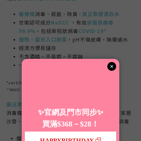
醫療級
消毒、殺菌、除臭
真正取替漂白水
，
世衛認可成分
NaDCC
，有效
殺菌殺病毒
99.9%
，包括新冠狀病毒
COVID-19*
寵物、嬰兒入口無害
，pH不傷皮膚，無需過水
經濟方便易儲存
不含酒精，不易燃，不腐蝕
一盒30粒，等於
4個月份量
*certified by MS ISO/EC 17025
⌃WHO COVID-19 Guideline
廣泛用途
消毒寵物周邊用品：寵物床、床墊、寵物屋/籠、家居
沙發、寵物尿液、分泌物、排泄物、除臭、空間消毒
寵物
拖地