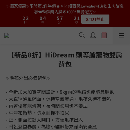
9
9
7
9
8
1
0
0
2
3
5
0
4
4
4
4
2
2
6
6
7
7
9
9
4
4
3
3
✨獨家優惠✨限時第𝟐件半價🔥🇳🇿紐西蘭𝐋𝐨𝐯𝐞𝐚𝐛𝐨𝐰𝐥凍乾生肉貓糧
👑店長生日限量喵喵劵🎂買滿$𝟑𝟔𝟖即減$𝟐𝟖🥳結帳時輸入優惠碼
8
8
6
8
7
0
1
2
4
3
3
3
3
1
1
5
5
6
6
8
8
3
3
2
2
【𝐇𝐀𝐏𝐏𝐘𝐁𝐈𝐑𝐓𝐇𝐃𝐀𝐘】即可！部分產品不適用
😻𝟗𝟎%鮮肉內臟🌟𝟏𝟎𝟎%無骨配方✅
7
7
5
9
7
6
0
1
3
2
2
2
2
:
:
0
0
4
4
:
:
5
5
7
7
:
:
2
2
1
1
6
6
4
8
9
6
5
𝟖月𝟑𝟏截止
限量20個
日
日
時
時
0
分
分
2
秒
秒
1
1
1
1
3
3
4
4
6
6
1
1
0
0
5
5
3
7
8
5
4
1
0
0
0
0
2
2
3
3
5
5
0
0
4
4
2
6
7
9
4
3
👑店長生日限量喵喵劵🎂買滿$𝟑𝟔𝟖即減$𝟐𝟖🥳結帳時輸入優惠碼
0
1
1
2
2
4
4
3
3
1
5
6
8
3
2
【𝐇𝐀𝐏𝐏𝐘𝐁𝐈𝐑𝐓𝐇𝐃𝐀𝐘】即可！部分產品不適用
0
0
1
1
3
3
2
2
:
0
4
:
5
7
:
2
1
限量20個
日
時
0
0
分
2
2
秒
1
1
3
4
6
1
0
【新品8折】HiDream 頭等艙寵物雙肩
1
1
0
0
2
3
5
0
背包
0
0
1
2
4
0
1
3
0
2
✨毛孩外出必備背包✨
1
0
- 全新加大加寬空間設計，8kg內的毛孩也能隨意躺臥
- 大直徑通風網面，保持空氣流通，毛孩久待不悶熱
- 內置優質龍骨架，長時間使用也不變型
- 牛津布襯墊，防水耐抓不怕尿
- 正、側面拉鏈大開口，方便毛孩出入
- 附設遮擋卷簾，為膽小貓咪帶來滿滿安全感