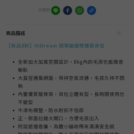
分享到
商品描述
【新品8折】
HiDream 頭等艙寵物雙肩背包
全新加大加寬空間設計，8kg內的毛孩也能隨意
躺臥
大直徑通風網面，保持空氣流通，
毛孩久待不悶
熱
內置優質龍骨架，背包立體有型，長時間使用也
不變型
牛津布襯墊，防水耐抓不怕尿
正、側面拉鏈大開口，方便毛孩出入
附設遮擋卷簾，為膽小貓咪帶來滿滿安全感