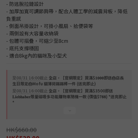
- 防逃脫拉鏈設計
- 加厚加寬可調節肩帶，配合人體工學的減震背板，降低
負重感
- 側面吊掛設計，可掛小風扇、拾便袋等
- 兩側設有大容量收納袋
- 包體可摺疊，可縮少至8cm
- 底托支撐穩固
- 適合8kg內的貓咪及小型犬
至
08/31 16:00
截止
全店，【官網限定】買滿$𝟏𝟎𝟎𝟎即送🎂店長
生日限定🎂Mofu 貓薄荷踢踢棒一件 (送完即止)
至
08/31 16:00
截止
全店，【官網限定】買滿$3500即送
𝐋𝐢𝐞𝐛𝐡𝐚𝐛𝐞𝐫限量磁吸多功能購物車隨機一款 (價值$𝟕𝟖𝟖) *送完即止
*
HK$660.00