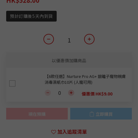
HK$528.00
預計訂購後5天內到貨
以優惠價加購商品
【6款任選】Nurture Pro AG+ 銀離子寵物親膚
消毒濕紙巾10片 (人寵可用)
優惠價 HK$9.00
現在預購
立即購買
加入追蹤清單