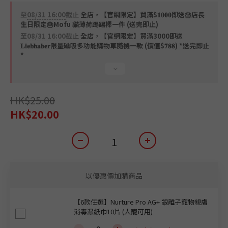
至
08/31 16:00
截止
全店，【官網限定】買滿$𝟏𝟎𝟎𝟎即送🎂店長
生日限定🎂Mofu 貓薄荷踢踢棒一件 (送完即止)
至
08/31 16:00
截止
全店，【官網限定】買滿3000即送
𝐋𝐢𝐞𝐛𝐡𝐚𝐛𝐞𝐫限量磁吸多功能購物車隨機一款 (價值$𝟕𝟖𝟖) *送完即止
*
HK$25.00
HK$20.00
以優惠價加購商品
【6款任選】Nurture Pro AG+ 銀離子寵物親膚
消毒濕紙巾10片 (人寵可用)