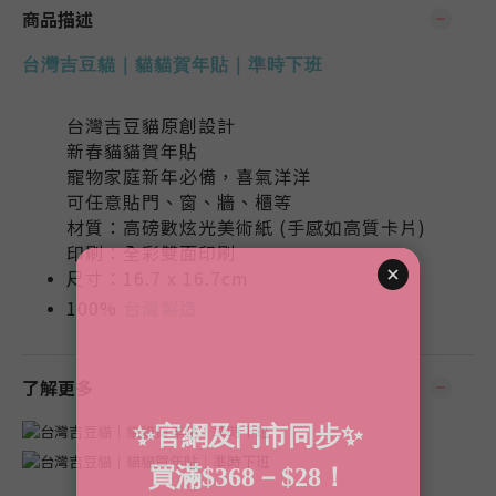
商品描述
台灣吉豆貓｜貓貓賀年貼｜準時下班
台灣吉豆貓原創設計
新春貓貓賀年貼
寵物家庭新年必備，喜氣洋洋
可任意貼門、窗、牆、櫃等
材質：高磅數炫光美術紙 (手感如高質卡片)
印刷：全彩雙面印刷
尺寸：16.7 x 16.7cm
100%
台灣製造
了解更多