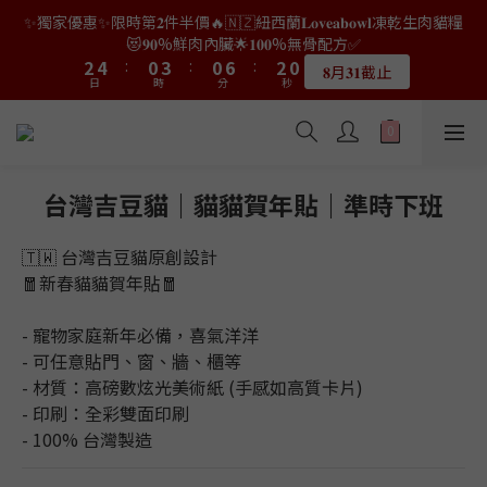
9
7
7
9
7
0
0
2
1
4
0
4
4
6
6
2
2
5
5
2
2
8
8
4
4
2
2
✨獨家優惠✨限時第𝟐件半價🔥🇳🇿紐西蘭𝐋𝐨𝐯𝐞𝐚𝐛𝐨𝐰𝐥凍乾生肉貓糧
👑店長生日限量喵喵劵🎂買滿$𝟑𝟔𝟖即減$𝟐𝟖🥳結帳時輸入優惠碼
8
6
9
6
8
6
1
0
3
3
3
5
5
1
1
4
4
1
1
7
7
3
3
1
1
【𝐇𝐀𝐏𝐏𝐘𝐁𝐈𝐑𝐓𝐇𝐃𝐀𝐘】即可！部分產品不適用
😻𝟗𝟎%鮮肉內臟🌟𝟏𝟎𝟎%無骨配方✅
7
9
5
8
5
7
5
0
2
2
2
4
4
:
:
0
0
3
3
:
:
0
0
6
6
:
:
2
2
0
0
6
8
4
7
4
6
4
𝟖月𝟑𝟏截止
限量20個
日
日
時
時
分
分
1
秒
秒
1
1
3
3
2
2
5
5
1
1
5
7
3
6
3
9
5
3
0
0
0
2
2
1
1
4
4
0
0
4
6
2
5
2
8
4
2
👑店長生日限量喵喵劵🎂買滿$𝟑𝟔𝟖即減$𝟐𝟖🥳結帳時輸入優惠碼
1
1
0
0
3
3
3
5
1
4
1
7
3
1
【𝐇𝐀𝐏𝐏𝐘𝐁𝐈𝐑𝐓𝐇𝐃𝐀𝐘】即可！部分產品不適用
0
0
2
2
2
4
:
0
3
:
0
6
:
2
0
限量20個
日
時
分
1
1
秒
1
3
2
5
1
台灣吉豆貓｜貓貓賀年貼｜準時下班
0
0
0
2
1
4
0
1
0
3
🇹🇼 台灣吉豆貓原創設計
0
2
🧧新春貓貓賀年貼🧧
1
0
- 寵物家庭新年必備，喜氣洋洋
- 可任意貼門、窗、牆、櫃等
- 材質：高磅數炫光美術紙 (手感如高質卡片)
- 印刷：全彩雙面印刷
- 100% 台灣製造