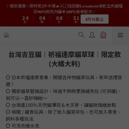
9
7
7
8
0
2
0
2
4
6
3
4
4
6
6
2
2
8
8
2
2
7
7
3
3
✨獨家優惠✨限時第𝟐件半價🔥🇳🇿紐西蘭𝐋𝐨𝐯𝐞𝐚𝐛𝐨𝐰𝐥凍乾生肉貓糧
👑店長生日限量喵喵劵🎂買滿$𝟑𝟔𝟖即減$𝟐𝟖🥳結帳時輸入優惠碼
8
6
6
7
1
1
3
5
2
3
3
5
5
1
1
7
7
1
1
9
9
6
6
2
2
【𝐇𝐀𝐏𝐏𝐘𝐁𝐈𝐑𝐓𝐇𝐃𝐀𝐘】即可！部分產品不適用
😻𝟗𝟎%鮮肉內臟🌟𝟏𝟎𝟎%無骨配方✅
7
9
5
5
6
0
0
2
4
1
2
2
4
4
:
:
0
0
6
6
:
:
0
0
8
8
:
:
5
5
1
1
6
8
4
4
9
5
𝟖月𝟑𝟏截止
限量20個
日
日
時
時
1
分
分
3
0
秒
秒
1
1
3
3
5
5
7
7
4
4
0
0
5
7
3
9
3
8
4
0
2
0
0
2
2
4
4
6
6
3
3
4
6
2
8
2
7
3
👑店長生日限量喵喵劵🎂買滿$𝟑𝟔𝟖即減$𝟐𝟖🥳結帳時輸入優惠碼
1
1
1
3
3
5
5
2
2
3
5
1
7
1
9
6
2
【𝐇𝐀𝐏𝐏𝐘𝐁𝐈𝐑𝐓𝐇𝐃𝐀𝐘】即可！部分產品不適用
0
0
0
2
2
4
4
1
1
2
4
:
0
6
:
0
8
:
5
1
限量20個
日
時
1
1
分
3
3
0
0
秒
1
3
5
7
4
0
台灣吉豆貓｜祈福達摩貓草球｜限定款
0
0
2
2
0
2
4
6
3
(大橘大利)
1
1
1
3
5
2
0
0
0
2
4
1
1
3
0
💮 日本祈福達摩意象，開運吉祥物貓草玩具，新年送禮首
0
2
選！
1
💮 獨家貓草替換設計，味道不夠時更換補充包 (可另購)，
0
就可以一直好嗨呦～
💮 台灣產100％天然貓薄荷＆木天蓼，讓貓咪情緒放鬆
💮 嗅聞 / 藏食玩具，除了放入貓草茶包，也可放入零食、
飼料多種玩法
💮 可洗衣機水洗