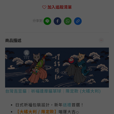
加入追蹤清單
分享到
商品描述
台灣吉豆貓｜祈福達摩貓草球｜限定款 (大橘大利)
日式祈福包裝設計，新年
送禮
首選！
【
大橘大利 / 限定款】
喵運大吉
🍊