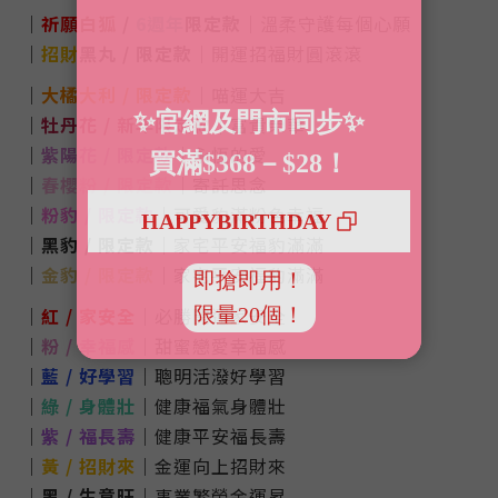
｜
祈願
白狐
/
6週年
限定款
｜
溫柔守護
每個心願
｜
招財
黑丸
/
限定款
｜開運招福財圓滾滾
｜
大橘大利
/ 限定款
｜喵運大吉
｜
牡丹花 / 新年限定款
｜富貴榮華
｜
紫陽花 / 限定款
｜永恆的愛
｜
春櫻粉 / 限定款
｜寄託思念
｜
粉豹 / 限定款
｜可愛豹滿粉色幸福
｜
黑豹 / 限定款
｜家宅平安福豹滿滿
｜
金豹 / 限定款
｜家宅平安福豹滿滿
｜
紅 / 家安全
｜必勝開運家安全
｜
粉 / 幸福感
｜甜蜜戀愛幸福感
｜
藍 / 好學習
｜聰明活潑好學習
｜
綠 / 身體壯
｜健康福氣身體壯
｜
紫 / 福長壽
｜健康平安福長壽
｜
黃 / 招財來
｜金運向上招財來
｜
黑 / 生意旺
｜事業繁榮金運昇