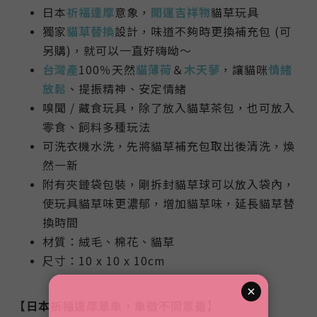
日本
祈福達摩
意象，
開運吉祥物
貓草玩具
獨家
貓草替換
設計，味道不夠時更換補充包 (可
另購)，就可以一直好嗨呦～
台灣產
100％天然
貓薄荷
＆
木天蓼
，讓貓咪
情緒
放鬆
、提振精神、安定情緒
嗅聞 / 藏食玩具，除了放入貓草茶包，也可放入
零食、飼料多種玩法
可洗衣機水洗，先將貓草補充包取出後清洗，煥
然一新
附有夾鏈袋包裝，剛拆封貓草球可以放入袋內，
使玩具貓草味更濃郁，增加貓草味，延長貓草替
換時間
材質：絨毛、棉花、貓草
尺寸：10 x 10 x 10cm
【日本祈福達摩意象，象徵不同意義】