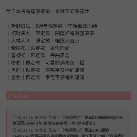
🎊日本祈福達摩意象，象徵不同意義🎊
｜祈願白狐｜6週年限定款｜守護每個心願
｜招財黑丸｜限定款｜開運招福財圓滾滾
｜大橘大利｜限定款｜喵運大吉🍊
｜紫陽花｜限定款｜永恆的愛
｜春櫻粉｜限定款｜寄託思念
｜粉豹｜限定款｜可愛豹滿粉色幸福
｜黑豹｜限定款｜家宅平安福豹滿滿
｜金豹｜限定款｜家宅平安福豹滿滿
售出
20+
至
08/31 16:00
截止
全店，【官網限定】買滿$𝟏𝟎𝟎𝟎即送🎂店長
生日限定🎂Mofu 貓薄荷踢踢棒一件 (送完即止)
至
08/31 16:00
截止
全店，【官網限定】買滿3000即送
𝐋𝐢𝐞𝐛𝐡𝐚𝐛𝐞𝐫限量磁吸多功能購物車隨機一款 (價值$𝟕𝟖𝟖) *送完即止