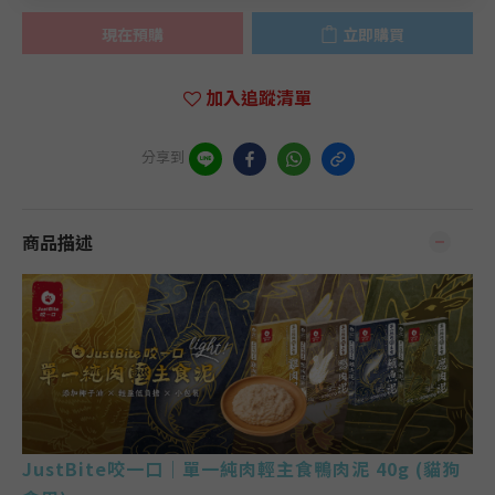
現在預購
立即購買
加入追蹤清單
分享到
商品描述
JustBite咬一口｜單一純肉輕主食鴨肉泥 40g (貓狗