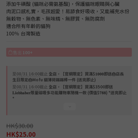
添加牛磺酸 (貓咪必需氨基酸)，保護貓咪眼睛與心臟
肉泥口感札實，毛孩超愛！易舔食好吸收，又能補充水份
無穀物、無色素、無味精、無膠質、無防腐劑
適合所有年齡的貓狗
100％ 台灣製造
售出
100+
至
08/31 16:00
截止
全店，【官網限定】買滿$𝟏𝟎𝟎𝟎即送🎂店長
生日限定🎂Mofu 貓薄荷踢踢棒一件 (送完即止)
至
08/31 16:00
截止
全店，【官網限定】買滿$3500即送
𝐋𝐢𝐞𝐛𝐡𝐚𝐛𝐞𝐫限量磁吸多功能購物車隨機一款 (價值$𝟕𝟖𝟖) *送完即止
*
HK$30.00
HK$25.00