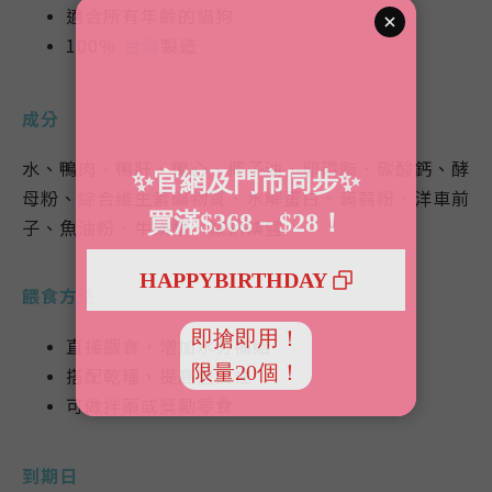
適合所有年齡的貓狗
100％
台灣
製造
成分
水、鴨肉、鴨肝、鴨心、椰子油、卵磷脂、碳酸鈣、酵
母粉、綜合維生素礦物質、水解蛋白、蒟蒻粉、洋車前
子、魚油粉、牛磺酸、減鈉碘鹽
餵食方法
直接餵食，增加水分補給
搭配乾糧，提高適口性
可做拌藥或獎勵零食
到期日