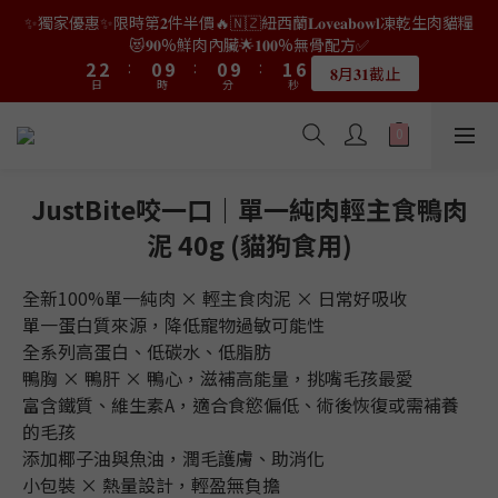
9
9
7
7
8
3
3
0
0
7
7
3
4
4
4
4
2
2
2
2
3
3
7
7
✨獨家優惠✨限時第𝟐件半價🔥🇳🇿紐西蘭𝐋𝐨𝐯𝐞𝐚𝐛𝐨𝐰𝐥凍乾生肉貓糧
👑店長生日限量喵喵劵🎂買滿$𝟑𝟔𝟖即減$𝟐𝟖🥳結帳時輸入優惠碼
8
8
6
6
7
2
2
6
6
2
3
3
3
3
1
1
1
1
2
2
6
6
【𝐇𝐀𝐏𝐏𝐘𝐁𝐈𝐑𝐓𝐇𝐃𝐀𝐘】即可！部分產品不適用
😻𝟗𝟎%鮮肉內臟🌟𝟏𝟎𝟎%無骨配方✅
7
7
5
5
6
1
1
5
5
1
2
2
2
2
:
:
0
0
9
9
:
:
0
0
9
9
:
:
1
1
5
5
6
6
4
4
5
9
𝟖月𝟑𝟏截止
限量20個
0
0
日
日
時
時
4
分
分
4
秒
秒
0
1
1
1
1
8
8
8
8
0
0
4
4
5
5
3
3
4
8
3
3
0
0
0
0
7
7
7
7
3
3
4
4
2
2
3
7
👑店長生日限量喵喵劵🎂買滿$𝟑𝟔𝟖即減$𝟐𝟖🥳結帳時輸入優惠碼
2
2
6
6
6
6
2
2
3
3
1
1
2
6
【𝐇𝐀𝐏𝐏𝐘𝐁𝐈𝐑𝐓𝐇𝐃𝐀𝐘】即可！部分產品不適用
1
1
5
5
5
5
1
1
2
2
:
0
9
:
0
9
:
1
5
限量20個
0
0
日
時
4
4
分
4
4
秒
0
0
1
1
8
8
0
4
JustBite咬一口｜單一純肉輕主食鴨肉
3
3
3
3
0
0
7
7
3
泥 40g (貓狗食用)
2
2
2
2
6
6
2
1
1
1
1
5
5
1
0
0
0
0
4
4
0
全新100%單一純肉 × 輕主食肉泥 × 日常好吸收
3
3
單一蛋白質來源，降低寵物過敏可能性
2
2
全系列高蛋白、低碳水、低脂肪
1
1
鴨胸 × 鴨肝 × 鴨心，滋補高能量，挑嘴毛孩最愛
0
0
富含鐵質、維生素A，適合食慾偏低、術後恢復或需補養
的毛孩
添加椰子油與魚油，潤毛護膚、助消化
小包裝 × 熱量設計，輕盈無負擔