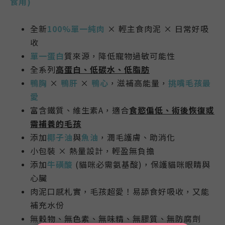
食用)
全新
100%單一純肉
× 輕主食肉泥 × 日常好吸
收
單一蛋白
質來源，降低寵物過敏可能性
全系列
高蛋白、低碳水
、低脂肪
鴨胸
×
鴨肝
×
鴨心
，滋補高能量，
挑嘴毛孩最
愛
富含鐵質、維生素A，適合
食慾偏低、術後恢復或
需補養的毛孩
添加
椰子油
與
魚油
，潤毛護膚、助消化
小包裝 × 熱量設計，輕盈無負擔
添加
牛磺酸
(貓咪必需氨基酸)，保護貓咪眼睛與
心臟
肉泥口感札實，毛孩超愛！易舔食好吸收，又能
補充水份
無穀物、無色素、無味精、無膠質、無防腐劑