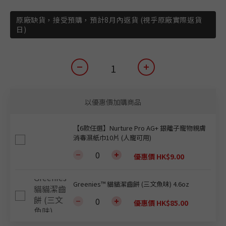
原廠缺貨，接受預購，預計8月內返貨 (視乎原廠實際返貨
日)
以優惠價加購商品
【6款任選】Nurture Pro AG+ 銀離子寵物親膚
消毒濕紙巾10片 (人寵可用)
優惠價 HK$9.00
Greenies™ 貓貓潔齒餅 (三文魚味) 4.6oz
優惠價 HK$85.00