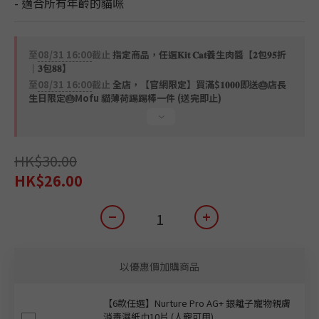
- 適合所有年齡的貓咪
至
08/31 16:00
截止
指定商品，任選𝐊𝐢𝐭 𝐂𝐚𝐭養生肉醬【𝟐包𝟗𝟓折
｜𝟑包𝟖𝟖】
至
08/31 16:00
截止
全店，【官網限定】買滿$𝟏𝟎𝟎𝟎即送🎂店長
生日限定🎂Mofu 貓薄荷踢踢棒一件 (送完即止)
HK$30.00
HK$26.00
以優惠價加購商品
【6款任選】Nurture Pro AG+ 銀離子寵物親膚
消毒濕紙巾10片 (人寵可用)