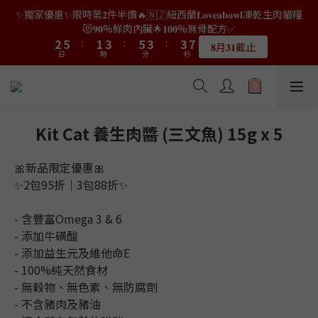
9
8
1
5
0
3
1
3
1
1
9
9
4
4
7
7
3
3
5
5
7
7
5
5
5
5
✨獨家優惠✨限時第𝟐件半價🔥🇳🇿紐西蘭𝐋𝐨𝐯𝐞𝐚𝐛𝐨𝐰𝐥凍乾生肉貓糧
👑店長生日限量喵喵劵🎂買滿$𝟑𝟔𝟖即減$𝟐𝟖🥳結帳時輸入優惠碼
8
7
9
9
9
0
4
2
0
2
0
0
8
8
3
3
6
6
2
2
4
4
6
6
4
4
4
4
【𝐇𝐀𝐏𝐏𝐘𝐁𝐈𝐑𝐓𝐇𝐃𝐀𝐘】即可！部分產品不適用
😻𝟗𝟎%鮮肉內臟🌟𝟏𝟎𝟎%無骨配方✅
7
6
8
8
8
3
1
1
7
7
2
2
5
5
:
:
1
1
3
3
:
:
5
5
3
3
:
:
3
3
6
9
5
7
9
7
7
𝟖月𝟑𝟏截止
限量20個
2
日
日
0
時
時
0
分
分
秒
秒
6
6
1
1
4
4
0
0
2
2
4
4
2
2
2
2
5
8
4
6
8
6
6
1
5
5
0
0
3
3
1
1
3
3
1
1
1
1
9
4
7
3
5
7
5
5
👑店長生日限量喵喵劵🎂買滿$𝟑𝟔𝟖即減$𝟐𝟖🥳結帳時輸入優惠碼
0
4
4
2
2
0
0
2
2
0
0
0
0
8
3
6
2
4
6
4
4
【𝐇𝐀𝐏𝐏𝐘𝐁𝐈𝐑𝐓𝐇𝐃𝐀𝐘】即可！部分產品不適用
3
3
1
1
1
1
7
2
5
:
1
3
:
5
3
:
3
限量20個
2
2
日
0
0
時
0
0
分
秒
6
1
4
0
2
4
2
2
Kit Cat 養生肉醬 (三文魚) 15g x 5
1
1
5
0
3
1
3
1
1
0
0
4
2
0
2
0
0
🎀新品限定優惠🎀
3
1
1
✨2包95折｜3包88折✨
2
0
0
1
0
- 含豐富Omega 3 & 6
- 添加牛磺酸 
- 添加益生元及維他命E
- 100%純天然食材
- 無穀物、無色素、無防腐劑
- 不含豬肉及豬油