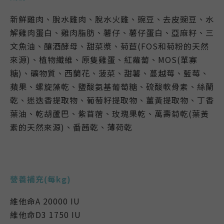
新鮮雞肉、脫水雞肉、脫水火雞、豌豆、去皮豌豆、水
解雞肉蛋白、雞肉脂肪、薯仔、薯仔蛋白、亞麻籽、三
文魚油、釀酒酵母、甜菜漿、菊苣(FOS和菊粉的天然
來源)、植物纖維、原隻雞蛋、紅蘿蔔、MOS(單寡
糖)、礦物質、西蘭花、菠菜、甜薯、蔓越莓、藍莓、
蘋果、螺旋藻乾、鹽酸氨基葡萄糖、硫酸軟骨素、絲蘭
乾、迷迭香提取物、葡萄籽提取物、薑黃提取物、丁香
葉油、乾胡蘆巴、紫苜蓿、玫瑰果乾、萬壽菊乾(葉黃
素的天然來源)、番茜乾、薄荷乾
營養補充(每kg)
維他命A 20000 IU
維他命D3 1750 IU