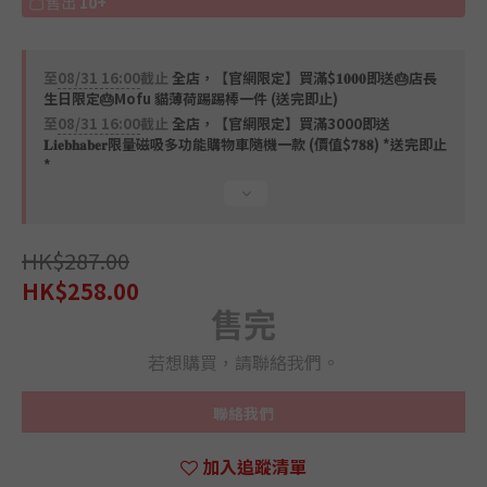
售出
10+
至
08/31 16:00
截止
全店，【官網限定】買滿$𝟏𝟎𝟎𝟎即送🎂店長
生日限定🎂Mofu 貓薄荷踢踢棒一件 (送完即止)
至
08/31 16:00
截止
全店，【官網限定】買滿3000即送
𝐋𝐢𝐞𝐛𝐡𝐚𝐛𝐞𝐫限量磁吸多功能購物車隨機一款 (價值$𝟕𝟖𝟖) *送完即止
*
HK$287.00
HK$258.00
售完
若想購買，請聯絡我們。
聯絡我們
加入追蹤清單