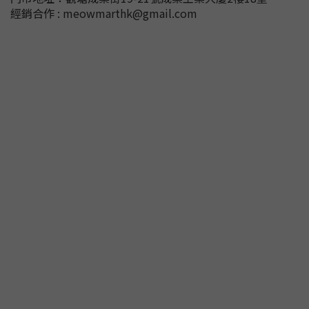
經銷合作 : meowmarthk@gmail.com