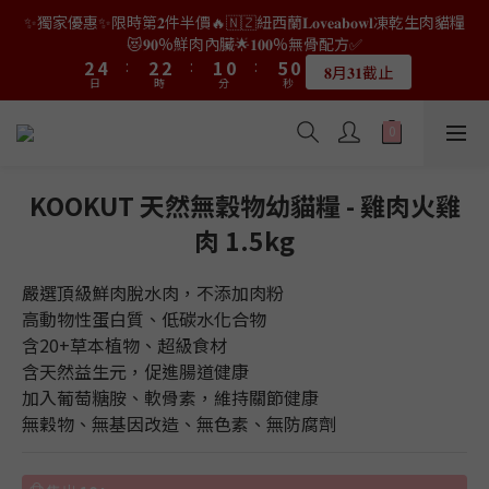
4
8
日
時
分
秒
1
3
1
1
0
3
4
6
4
4
3
2
6
5
7
5
5
4
3
7
👑店長生日限量喵喵劵🎂買滿$𝟑𝟔𝟖即減$𝟐𝟖🥳結帳時輸入優惠碼
3
7
0
2
0
0
2
3
5
3
3
2
1
5
4
6
4
4
3
2
【𝐇𝐀𝐏𝐏𝐘𝐁𝐈𝐑𝐓𝐇𝐃𝐀𝐘】即可！部分產品不適用
6
2
👑店長生日限量喵喵劵🎂買滿$𝟑𝟔𝟖即減$𝟐𝟖🥳結帳時輸入優惠碼
6
9
1
1
2
4
:
2
2
:
1
0
:
4
3
5
3
3
2
1
5
【𝐇𝐀𝐏𝐏𝐘𝐁𝐈𝐑𝐓𝐇𝐃𝐀𝐘】即可！部分產品不適用
1
限量20個
5
8
9
日
時
分
秒
0
0
1
3
1
1
0
3
2
4
:
2
2
:
1
0
:
4
0
限量20個
4
7
8
日
時
分
秒
0
2
0
0
2
1
3
1
1
0
3
3
6
7
1
1
0
2
0
0
2
2
5
6
0
0
1
1
1
4
5
0
0
0
3
KOOKUT 天然無穀物幼貓糧 - 雞肉火雞
4
2
3
肉 1.5kg
1
2
0
1
嚴選頂級鮮肉脫水肉，不添加肉粉
0
高動物性蛋白質、低碳水化合物
含20+草本植物、超級食材
含天然益生元，促進腸道健康
加入葡萄糖胺、軟骨素，維持關節健康
無穀物、無基因改造、無色素、無防腐劑