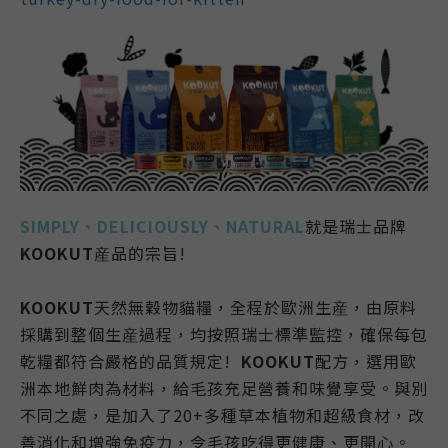
SIMPLY、DELICIOUSLY、NATURAL
就是瑞士品牌
KOOKUT
産品的宗旨!
KOOKUT
天然無穀物貓糧
，全程於歐洲生産，由原料
採購到整個生産過程，均按照瑞士標準監控，確保每包
乾糧都符合嚴格的品質規定!
KOOKUT
配方，選用歐
洲本地鮮肉為材料，給毛孩充足營養和味覺享受。與別
不同之處，是加入了20+多種草本植物和超級食材，改
善消化和增強免疫力，令毛孩吃得更健康、更開心。