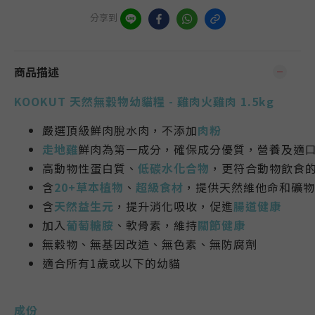
分享到
商品描述
KOOKUT 天然無穀物幼貓糧 - 雞肉火雞肉 1.5kg
嚴選頂級鮮肉脫水肉，不添加
肉粉
走地雞
鮮肉為第一成分，確保成分優質，營養及適
高動物性蛋白質、
低碳水化合物
，更符合動物飲食
含
20+草本植物
、
超級食材
，提供天然維他命和礦物
含
天然益生元
，提升消化吸收，促進
腸道健康
加入
葡萄糖胺
、軟骨素，維持
關節健康
無穀物、無基因改造、無色素、無防腐劑
適合所有1歲或以下的幼貓
成份