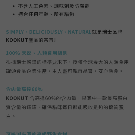
不含人工色素、調味劑及防腐劑
適合任何年齡、所有貓狗
SIMPLY、DELICIOUSLY、NATURAL
就是瑞士品牌
KOOKUT
産品的宗旨!
100% 天然、人類食用級別
根據瑞士嚴謹的標準要求下，授權全球最大的人類食用
罐頭食品企業生產，主人盡可親自品嘗，安心餵食。
含肉量高達60%
KOOKUT
含高達60%的含肉量，是其中一款最高蛋白
質含量的罐罐，確保貓咪每日都能吸收足夠的優質蛋
白。
可追溯來源的高級野生食材