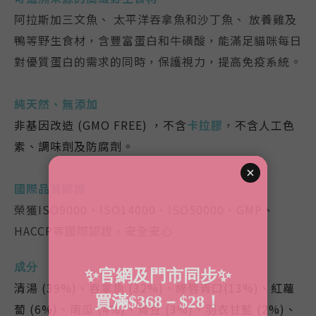
阿拉斯加三文魚、 太平洋吞拿魚和沙丁魚、 放養雞及
鴨等野生食材，含豐富蛋白和牛磺酸，能滿足貓咪每日
對優質蛋白的需求的同時，保護視力，提高免疫系統。
純天然、無添加
非基因改造
(GMO FREE)
，不含
卡拉膠
，
不含人工色
素
、調味劑
及防腐劑。
國際品質認證
榮獲ISO9000、ISO14000、ISO50000、GMP、
HACCP等國際認證，安全安心
成分
清湯 (39%)、吞拿魚 (32%)、綠唇青口(13%)、紅蘿
蔔 (6%)、南瓜 (4%)、青豆 (3%)、羽衣甘藍 (2%)、