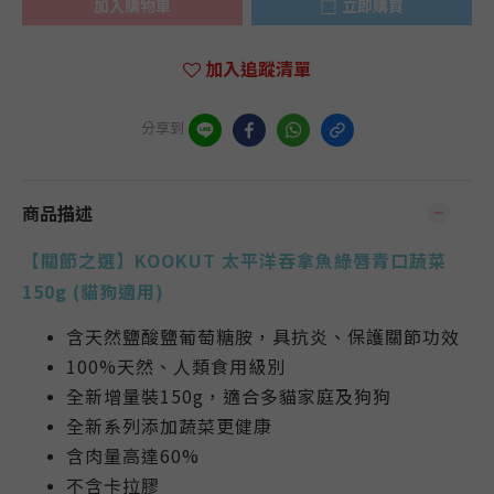
加入購物車
立即購買
加入追蹤清單
分享到
商品描述
【關節之選】
KOOKUT 太平洋吞拿魚綠唇青口蔬菜
150g (貓狗適用)
含天然鹽酸鹽葡萄糖胺，具抗炎、保護關節功效
100%天然、人類食用級別
全新增量裝
150g
，適合多貓家庭及
狗狗
全新系列添加蔬菜更健康
含肉量高達60%
不含卡拉膠