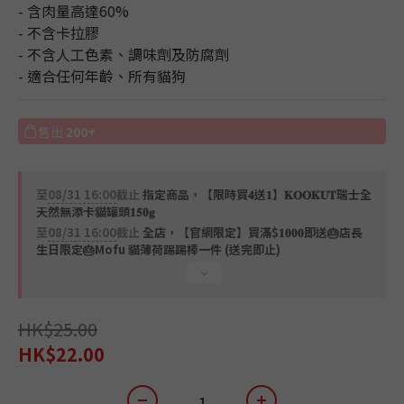
- 含肉量高達60%
- 不含卡拉膠
- 不含人工色素、調味劑及防腐劑
- 適合任何年齡、所有貓狗
售出
200+
至
08/31 16:00
截止
指定商品，【限時買𝟒送𝟏】𝐊𝐎𝐎𝐊𝐔𝐓瑞士全
天然無添卡貓罐頭𝟏𝟓𝟎𝐠
至
08/31 16:00
截止
全店，【官網限定】買滿$𝟏𝟎𝟎𝟎即送🎂店長
生日限定🎂Mofu 貓薄荷踢踢棒一件 (送完即止)
HK$25.00
HK$22.00