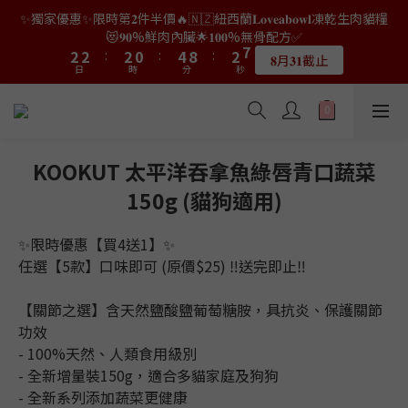
9
9
9
7
9
2
0
0
0
0
2
6
0
4
4
4
4
4
4
4
2
2
6
6
4
4
8
8
✨獨家優惠✨限時第𝟐件半價🔥🇳🇿紐西蘭𝐋𝐨𝐯𝐞𝐚𝐛𝐨𝐰𝐥凍乾生肉貓糧
👑店長生日限量喵喵劵🎂買滿$𝟑𝟔𝟖即減$𝟐𝟖🥳結帳時輸入優惠碼
8
8
8
6
8
1
1
5
3
3
3
3
3
3
3
1
1
5
5
9
9
3
3
7
7
【𝐇𝐀𝐏𝐏𝐘𝐁𝐈𝐑𝐓𝐇𝐃𝐀𝐘】即可！部分產品不適用
😻𝟗𝟎%鮮肉內臟🌟𝟏𝟎𝟎%無骨配方✅
7
7
7
5
9
7
0
0
4
2
2
2
2
2
:
:
2
2
0
0
:
:
4
4
8
8
:
:
2
2
6
6
6
6
6
4
8
6
𝟖月𝟑𝟏截止
限量20個
日
日
時
時
分
分
3
秒
秒
1
1
1
1
1
1
1
3
3
7
7
1
1
5
5
5
5
5
3
7
5
9
2
0
0
0
0
0
0
0
2
2
6
6
0
0
4
4
4
4
4
2
6
4
8
👑店長生日限量喵喵劵🎂買滿$𝟑𝟔𝟖即減$𝟐𝟖🥳結帳時輸入優惠碼
1
1
1
5
5
3
3
3
3
3
1
5
9
3
7
【𝐇𝐀𝐏𝐏𝐘𝐁𝐈𝐑𝐓𝐇𝐃𝐀𝐘】即可！部分產品不適用
0
0
0
4
4
2
2
2
2
:
2
0
:
4
8
:
2
6
限量20個
日
時
分
3
3
秒
1
1
1
1
1
3
7
1
5
KOOKUT 太平洋吞拿魚綠唇青口蔬菜
2
2
0
0
0
0
0
2
6
0
4
150g (貓狗適用)
1
1
1
5
3
0
0
0
4
2
3
1
✨限時優惠【買4送1】✨
2
0
任選【5款】口味即可 (原價$25) ‼送完即止‼
1
0
【關節之選】含天然鹽酸鹽葡萄糖胺，具抗炎、保護關節
功效
- 100%天然、人類食用級別
- 全新增量裝150g，適合多貓家庭及狗狗
- 全新系列添加蔬菜更健康