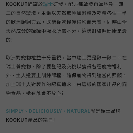
KOOKUT
貓罐於
瑞士
研發，配方都啟發自當地獨一無
二的自然環境。主張以天然無添加濕糧及乾糧各佔一半
的歐洲餵飼方式，既能從乾糧獲得均衡營養，同時由全
天然成分的罐罐中吸收所需水分，這樣對貓咪健康是最
的!
歐洲對寵物權益十分重視，當中瑞士更是數一數二。在
瑞士養寵物，除了要登記及交稅以獲得各種寵物福利
外，主人還要上訓練課程，確保寵物得到適當的照顧。
加上瑞士人對製作的認真追求，由這樣的國家出品的寵
物食品，還有誰會不放心?
SIMPLY、DELICIOUSLY、NATURAL
就是瑞士品牌
KOOKUT
産品的宗旨!