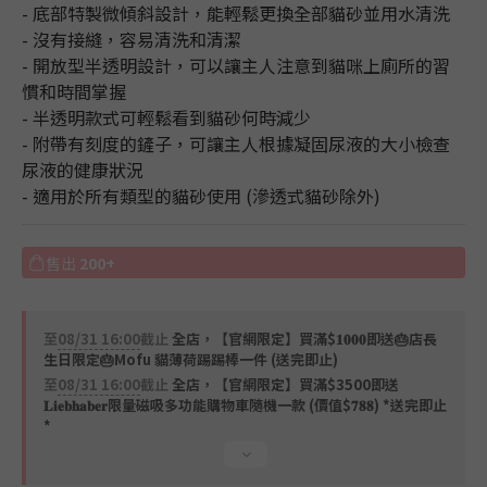
- 底部特製微傾斜設計，能輕鬆更換全部貓砂並用水清洗
- 沒有接縫，容易清洗和清潔
- 開放型半透明設計，可以讓主人注意到貓咪上廁所的習
慣和時間掌握
- 半透明款式可輕鬆看到貓砂何時減少
- 附帶有刻度的鏟子，可讓主人根據凝固尿液的大小檢查
尿液的健康狀況
- 適用於所有類型的貓砂使用 (滲透式貓砂除外)
售出
200+
至
08/31 16:00
截止
全店，【官網限定】買滿$𝟏𝟎𝟎𝟎即送🎂店長
生日限定🎂Mofu 貓薄荷踢踢棒一件 (送完即止)
至
08/31 16:00
截止
全店，【官網限定】買滿$3500即送
𝐋𝐢𝐞𝐛𝐡𝐚𝐛𝐞𝐫限量磁吸多功能購物車隨機一款 (價值$𝟕𝟖𝟖) *送完即止
*