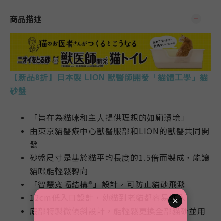
商品描述
【新品8折】日本製 LION 獸醫師開發「貓體工學」貓
砂盤
「旨在為貓咪和主人提供理想的如廁環境」
由東京貓醫療中心獸醫服部和LION的獸醫共同開
發
砂盤尺寸是基於貓平均長度的1.5倍而製成，能讓
貓咪能輕鬆轉向
「智慧寬幅結構®」設計，可防止貓砂飛濺
12cm低入口設計，幼貓到老貓都容易進入
底部特製微傾斜設計，能輕鬆更換全部貓砂並用