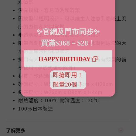
水清洗
沒有接縫，容易清洗和清潔
開放型半透明設計，可以讓主人注意到貓咪上廁
所的習慣和時間掌握
半透明款式可輕鬆看到貓砂何時減少
附帶有刻度的鏟子，可讓主人根據凝固尿液的大
小檢查尿液的健康狀況
採用有大小兩種孔的鏟子，適用於所有類型的貓
砂使用 (滲透式貓砂除外)
材質：聚丙烯樹脂
砂盤尺寸：W50cm x D32.5cm x H20cm
鏟子尺寸：W26cm x D9cm x H4cm
耐熱溫度：100℃ 耐冷溫度：-20℃
100％日本製造
了解更多