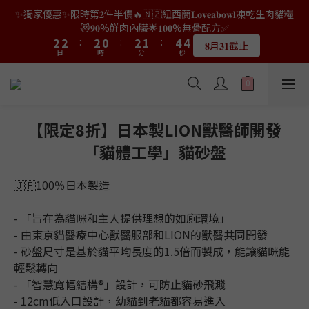
8
8
8
6
8
7
9
1
0
4
4
4
2
4
3
6
5
3
3
3
1
3
2
5
4
😻𝟗𝟎%鮮肉內臟🌟𝟏𝟎𝟎%無骨配方✅
👑店長生日限量喵喵劵🎂買滿$𝟑𝟔𝟖即減$𝟐𝟖🥳結帳時輸入優惠碼
7
7
7
5
7
6
9
8
0
3
3
3
1
3
2
5
4
2
2
:
2
0
:
2
1
:
4
3
【𝐇𝐀𝐏𝐏𝐘𝐁𝐈𝐑𝐓𝐇𝐃𝐀𝐘】即可！部分產品不適用
6
6
6
4
6
5
8
7
𝟖月𝟑𝟏截止
日
時
分
秒
2
2
:
2
0
:
2
1
:
4
3
1
1
1
1
0
3
2
5
5
5
3
5
4
7
6
限量20個
日
時
分
秒
1
1
1
1
0
3
2
0
0
0
0
2
1
4
4
4
2
4
3
6
5
👑店長生日限量喵喵劵🎂買滿$𝟑𝟔𝟖即減$𝟐𝟖🥳結帳時輸入優惠碼
0
0
0
0
2
1
1
0
3
3
3
1
3
2
5
4
【𝐇𝐀𝐏𝐏𝐘𝐁𝐈𝐑𝐓𝐇𝐃𝐀𝐘】即可！部分產品不適用
1
0
0
2
2
:
2
0
:
2
1
:
4
3
限量20個
0
日
時
分
秒
1
1
1
1
0
3
2
0
0
0
0
2
1
【限定8折】日本製LION獸醫師開發
1
0
「貓體工學」貓砂盤
0
🇯🇵100％日本製造
- 「旨在為貓咪和主人提供理想的如廁環境」
- 由東京貓醫療中心獸醫服部和LION的獸醫共同開發
- 砂盤尺寸是基於貓平均長度的1.5倍而製成，能讓貓咪能
輕鬆轉向
- 「智慧寬幅結構®」設計，可防止貓砂飛濺
- 12cm低入口設計，幼貓到老貓都容易進入