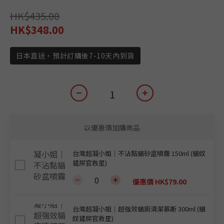
HK$435.00
HK$348.00
日本直送，預計訂購後7-10天內到貨
以優惠價加購商品
台灣超凝小姐｜不沾黏貓砂盆噴霧 150ml (貓奴
鏟屎官救星)
優惠價 HK$79.00
台灣超凝小姐｜超強效貓廁清潔慕斯 300ml (貓
奴鏟屎官救星)