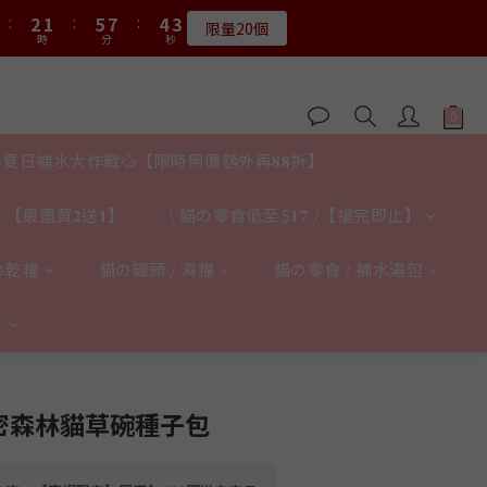
3
3
2
2
6
6
8
8
5
5
3
3
9
5
4
8
7
5
7
6
9
7
:
:
2
2
1
1
:
:
5
5
7
7
:
:
4
4
2
2
9
8
9
限量20個
限量20個
4
3
7
9
6
4
6
5
9
8
6
時
時
分
分
秒
秒
1
1
0
0
4
4
6
6
3
3
1
1
8
7
8
3
2
6
8
5
3
5
4
8
7
5
0
0
3
3
5
5
2
2
0
0
7
6
9
7
2
1
:
5
7
:
4
2
送完即止
4
3
7
9
6
4
2
2
4
4
1
1
6
5
9
8
6
時
分
秒
1
0
4
6
3
1
3
2
6
8
5
3
1
1
3
3
0
0
5
4
8
7
5
0
3
5
2
0
2
1
:
5
7
:
4
2
0
0
2
2
𝟖月𝟑𝟏截止
4
3
7
9
6
4
2
4
1
時
分
秒
1
0
4
6
3
1
夏日補水大作戰💦【限時照價額外再𝟖𝟖折】
1
1
3
2
6
8
5
3
1
3
0
0
3
5
2
0
0
0
:
2
1
:
5
7
:
4
2
0
2
限量20個
2
4
1
時
分
秒
 【最盡買𝟐送𝟏】
\ 貓の零食低至$𝟏𝟕 /【搶完即止】
1
0
4
6
3
1
1
1
3
0
0
3
5
2
0
0
0
2
2
4
1
の乾糧
貓の罐頭 / 濕糧
貓の零食 / 補水湯包
1
1
3
0
0
0
2
】
1
0
立即購買
 秘密森林貓草碗種子包