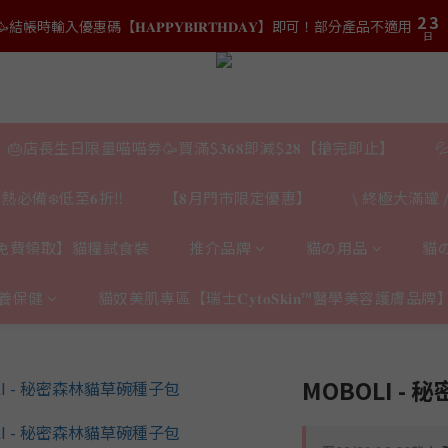
3
3
4
4
5
6
7
8
2
2
3
3
9
結帳時輸入優惠碼【𝐇𝐀𝐏𝐏𝐘𝐁𝐈𝐑𝐓𝐇𝐃𝐀𝐘】即可！部分產品不適用
結帳時輸入優惠碼【𝐇𝐀𝐏𝐏𝐘𝐁𝐈𝐑𝐓𝐇𝐃𝐀𝐘】即可！部分產品不適用
4
5
6
7
日
日
1
1
2
2
8
9
3
4
5
6
0
0
1
1
7
8
2
3
:
𝟎｜$𝟏𝟓𝟎𝟎✨即送罐罐/凍乾/玩具😻貓咪最愛✨𝐌𝐎𝐅𝐔貓薄荷踢踢棒🎀
4
5
0
0
6
7
日
1
2
3
4
5
6
0
1
2
3
:
𝐯𝐞𝐚𝐛𝐨𝐰𝐥凍乾生肉貓糧😻𝟗𝟎%鮮肉內臟🌟𝟏𝟎𝟎%無骨配方✅
4
5
0
日
1
2
🎂店長生日限量喵喵劵🥳買滿$𝟑𝟔𝟖即減$𝟐𝟖【搶完即止】

3
4
0
1
2
3
結帳時輸入優惠碼【𝐇𝐀𝐏𝐏𝐘𝐁𝐈𝐑𝐓𝐇𝐃𝐀𝐘】即可！部分產品不適用
0
日
熱必備❄️低至𝟔折‼️
【𝟖月門市限定優惠】
\ 終極大滿罐 /
1
2
0
1
0
免費領取】貓糧試食裝
推介品牌
貓の用品
貓
養保健
貓奴美肌專區【瑞士𝐂𝐲𝐭𝐨𝐒𝐤𝐢𝐧™醫學美容護膚品牌
MOBOLI -