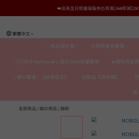
👑店長生日限量喵喵劵🎂買滿$𝟑𝟔𝟖即減$𝟐𝟖
👑店長生日限量喵喵劵🎂買滿$𝟑𝟔𝟖即減$𝟐𝟖
👑店長生日限定🎂官網滿$𝟔𝟎𝟎｜$𝟏𝟎𝟎
繁體中文
✨獨家優惠✨限時第𝟐件半價🔥🇳🇿紐西蘭𝐋𝐨
✨新品搶先看✨
⏰限時激抵優惠
👑店長生日限量喵喵劵🎂買滿$𝟑𝟔𝟖即減$𝟐𝟖
🇯🇵日本𝐌𝐨𝐟𝐮𝐬𝐚𝐧𝐝 𝐱 猫壱𝟐𝟎𝟐𝟔限量聯乘
❄️寵物降溫散
\ 貓の罐罐 / 【試食限定】
近期品【清貨價】
【
營
全部商品
/
貓の用品
/
貓碗