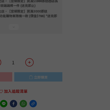
店，【官網限定】買滿$𝟏𝟎𝟎𝟎即送🎂店長
薄荷踢踢棒一件 (送完即止)
全店，【官網限定】買滿3000即送
限量磁吸多功能購物車隨機一款 (價值$𝟕𝟖𝟖) *送完即
立即購買
加入追蹤清單