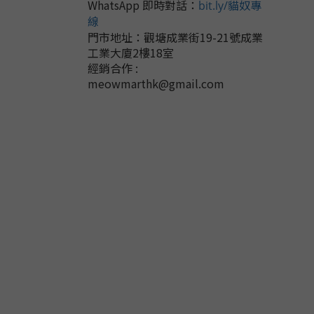
WhatsApp 即時對話
：
bit.ly/貓奴專
線
門市地址：
觀塘成業街19-21號成業
工業大廈2樓18室
經銷合作 :
meowmarthk@gmail.com