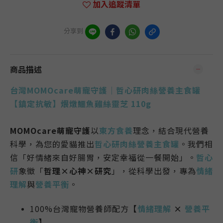
加入追蹤清單
分享到
商品描述
台灣MOMOcare萌寵守護｜哲心研肉絲營養主食罐
【鎮定抗敏】煨燉鱷魚雞絲靈芝 110g
MOMOcare萌寵守護
以
東方食養
理念
，結合現代營養
科學，為您的愛貓推出
哲心研肉絲營養主食罐
。
我們相
信「
好情緒來自好腸胃，安定幸福從一餐開始
」。
哲心
研
象徵「
哲理×心神×研究
」，從科學出發，專為
情緒
理解
與
營養平衡
。
100%台灣寵物營養師配方
【
情緒理解
×
營養平
衡
】