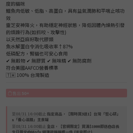
度的貓咪
鱷魚肉低敏、低脂、高蛋白，具有益氣潤肺和平喘止咳功
效
靈芝安神降火，有助穩定神經狀態，降低因體內燥熱引發
的煩躁行為(如抓咬、攻擊性)
以天然亞麻籽取代膠類
魚水解蛋白令消化吸收率↑87%
低磷配方，腎貓也可安心食用
✔ 無穀物 ✔ 無膠質 ✔ 無味精 ✔ 無防腐劑 
符合美國AAFCO營養標準
🇹🇼 100% 台灣製造
售出
50+
至
08/31 16:00
截止
指定商品，【限時買𝟑送𝟏】台灣「哲心研」
𝐱「養心滋膳」主食罐
至
08/31 16:00
截止
全店，【官網限定】買滿$𝟏𝟎𝟎𝟎即送🎂店長
生日限定🎂Mofu 貓薄荷踢踢棒一件 (送完即止)