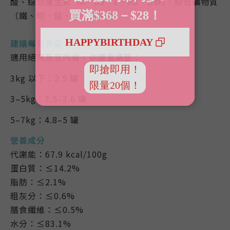
酸、綜合維生素（A、D3、E、K3、B群)、綜合礦物質
（鐵、銅、錳、鋅、碘、硒）
建議每日食量
適用絕育及室內貓，依體重調整：
3kg 以下：2.5 罐
3–5kg：3.5–3.6 罐
5–7kg：4.8–5 罐
營養成分
代謝能：67.9 kcal/100g
蛋白質：≤14.2%
脂肪：≤2.1%
粗灰分：≤0.6%
膳食纖維：≤0.5%
水分：≤83.1%