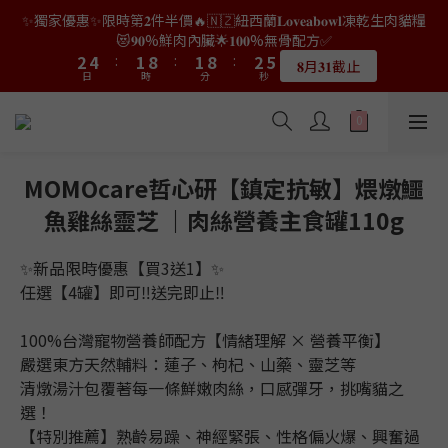
2
2
0
2
6
6
0
3
4
6
3
3
4
7
✨獨家優惠✨限時第𝟐件半價🔥🇳🇿紐西蘭𝐋𝐨𝐯𝐞𝐚𝐛𝐨𝐰𝐥凍乾生肉貓糧
8
7
7
8
4
6
3
3
4
7
👑店長生日限量喵喵劵🎂買滿$𝟑𝟔𝟖即減$𝟐𝟖🥳結帳時輸入優惠碼
1
1
1
5
5
2
3
5
2
9
2
9
3
6
😻𝟗𝟎%鮮肉內臟🌟𝟏𝟎𝟎%無骨配方✅
7
9
6
6
7
3
5
2
9
2
9
3
6
【𝐇𝐀𝐏𝐏𝐘𝐁𝐈𝐑𝐓𝐇𝐃𝐀𝐘】即可！部分產品不適用
0
0
0
4
4
1
2
4
:
1
8
:
1
8
:
2
5
6
8
5
5
6
9
𝟖月𝟑𝟏截止
2
4
:
1
8
:
1
8
:
2
5
限量20個
日
時
3
分
3
秒
0
1
3
0
7
0
7
1
4
5
7
4
4
5
8
日
時
分
秒
1
3
0
7
0
7
1
4
2
2
0
2
6
6
0
3
4
6
3
3
4
7
👑店長生日限量喵喵劵🎂買滿$𝟑𝟔𝟖即減$𝟐𝟖🥳結帳時輸入優惠碼
0
2
6
6
0
3
1
1
1
5
5
2
3
5
2
9
2
9
3
6
【𝐇𝐀𝐏𝐏𝐘𝐁𝐈𝐑𝐓𝐇𝐃𝐀𝐘】即可！部分產品不適用
1
5
5
2
0
0
0
4
4
1
2
4
:
1
8
:
1
8
:
2
5
0
4
4
1
限量20個
日
時
3
分
3
秒
0
1
3
0
7
0
7
1
4
3
3
0
MOMOcare哲心研【鎮定抗敏】煨燉鱷
2
2
0
2
6
6
0
3
2
2
1
1
1
5
5
2
魚雞絲靈芝 ｜肉絲營養主食罐110g
1
1
0
0
0
4
4
1
0
0
3
3
0
✨新品限時優惠【買3送1】✨
2
2
任選【4罐】即可‼送完即止‼
1
1
0
0
100%台灣寵物營養師配方【情緒理解 × 營養平衡】
嚴選東方天然輔料：蓮子、枸杞、山藥、靈芝等
清燉湯汁包覆著每一條鮮嫩肉絲，口感彈牙，挑嘴貓之
選！
【特別推薦】熟齡易躁、神經緊張、性格偏火爆、興奮過