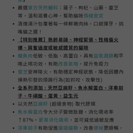
嚴選
東方
天然輔料
：蓮子、枸杞、山藥、靈芝
等，
溫和滋養心神，幫助貓咪
情緒安定
清燉湯汁包覆著每一條鮮嫩肉絲，
口感彈牙，
挑
嘴貓之選！
【特別推薦】熟齡易躁、神經緊張
、
性格偏火
爆、
興奮過度或敏感體質的貓咪
鱷魚肉
低敏、低脂、高蛋白，具有
益氣潤肺
和平
喘止咳功效，有助
改善氣喘
，提升免疫力
靈芝
安神降火，有助穩定神經狀態
，降低因體內
燥熱引發的煩躁行為(如抓咬、攻擊性)
全系列添加 : 天然
亞麻籽、魚水解蛋白、洋車前
子、牛磺酸、蛋黃、益生元
以天然
亞麻籽
(超級食物) 取代膠類
魚水解蛋白
令大分子變微肽鏈，消化吸收率
↑87%，
更易消化吸收
，並可減低過敏反應
洋車前子
有助促進
腸道蠕動
，改善
便秘
更順暢，