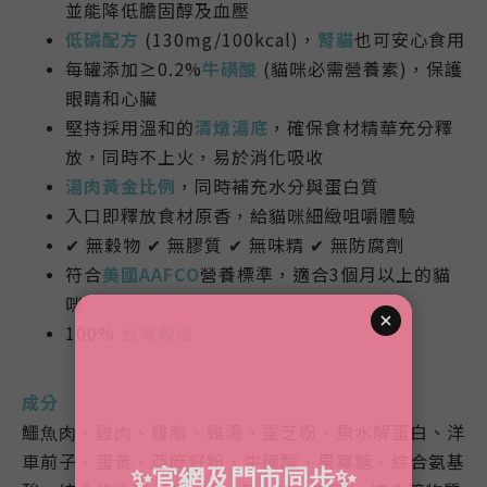
並能降低膽固醇及血壓
低磷配方
(130mg/100kcal)，
腎貓
也可安心食用
每罐添加≥0.2%
牛磺酸
(貓咪必需營養素)，保護
眼睛和心臟
堅持採用溫和的
清燉湯底
，確保食材精華充分釋
放，同時不上火，易於消化吸收
湯肉黃金比例
，
同時補充水分與蛋白質
入口即釋放食材原香，給貓咪細緻咀嚼體驗
✔ 無穀物 ✔ 無膠質 ✔ 無味精 ✔
無
防腐劑
符合
美國AAFCO
營養標準，適合3個月以上的貓
咪
100%
台灣製造
成分
鱷⿂⾁、雞⾁、雞脂、雞湯、靈芝粉、魚水解蛋白、洋
車前子、蛋黃、亞麻籽粉、牛磺酸、果寡糖、綜合氨基